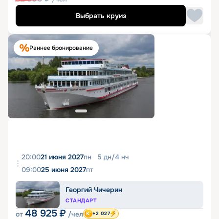
Выбрать круиз
Раннее бронирование
20:00
21 июня 2027
пн
5
дн
/
4
нч
09:00
25 июня 2027
пт
Георгий Чичерин
СТАНДАРТ
48 925
₽
от
/чел
+2 027