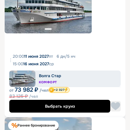
20:00
11 июня 2027
пт
6
дн
/
5
нч
15:00
16 июня 2027
ср
Волга Стар
КОМФОРТ
73 982
₽
от
/чел
+2 027
83 125
₽
/чел
Выбрать круиз
Раннее бронирование