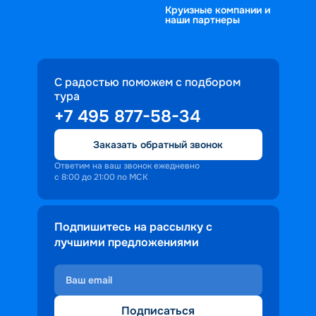
Круизные компании и
расписанием и подобрать 
питание, а также продуманную 
наши партнеры
направление. Комфортабельный 
развлекательную программу.
теплоход отправится в путь из Санкт-
Петербурга. Насладитесь северными 
красотами и уникальной 
С радостью поможем с подбором
тура
архитектурой культурной столицы.
+7 495 877-58-34
«Круиз.онлайн» предлагает вам 
увлекательное путешествие по 
Заказать обратный звонок
многочисленным рекам и прибрежным 
городам, чтобы вы смогли увидеть 
Ответим на ваш звонок ежедневно
с 8:00 до 21:00 по МСК
популярные туристические 
маршруты.
Подпишитесь на рассылку с
лучшими предложениями
Подписаться