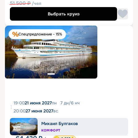
51 500
₽
/чел
Выбрать круиз
Спецпредложение - 15%
19:00
21 июня 2027
пн
7
дн
/
6
нч
20:00
27 июня 2027
вс
Михаил Булгаков
КОМФОРТ