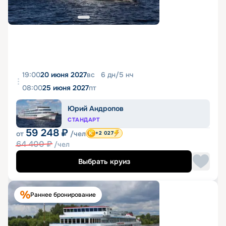
19:00
20 июня 2027
вс
6
дн
/
5
нч
08:00
25 июня 2027
пт
Юрий Андропов
СТАНДАРТ
59 248
₽
от
/чел
+2 027
64 400
₽
/чел
Выбрать круиз
Раннее бронирование