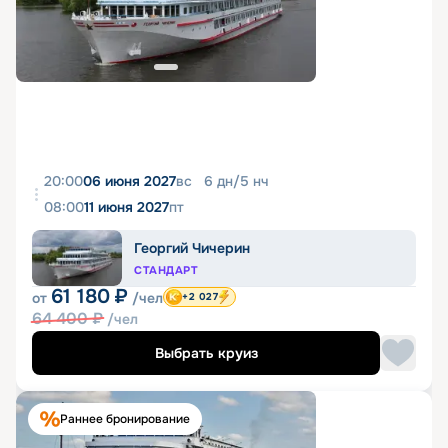
20:00
06 июня 2027
вс
6
дн
/
5
нч
08:00
11 июня 2027
пт
Георгий Чичерин
СТАНДАРТ
61 180
₽
от
/чел
+2 027
64 400
₽
/чел
Выбрать круиз
Раннее бронирование