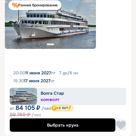
Раннее бронирование
20:00
11 июня 2027
пт
7
дн
/
6
нч
15:30
17 июня 2027
чт
Волга Стар
КОМФОРТ
84 105
₽
от
/чел
+2 027
99 750
₽
/чел
Выбрать круиз