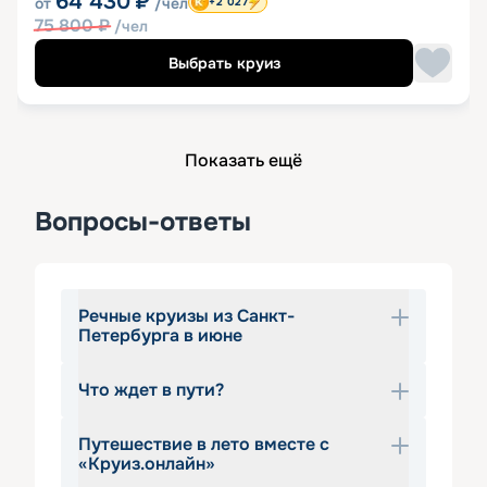
64 430
₽
от
/чел
+2 027
75 800
₽
/чел
Выбрать круиз
Показать ещё
Вопросы-ответы
Речные круизы из Санкт-
Петербурга в июне
Что ждет в пути?
Речные круизы из Санкт-Петербурга в 
июне пользуются особенной 
Путешествие в лето вместе с
популярностью среди туристов со 
В июне теплоходы отправляются по 
«Круиз.онлайн»
всей России. Именно в этот период 
всем направлениям. Туры могут 