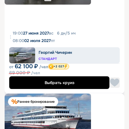
19:00
27 июня 2027
вс
6
дн
/
5
нч
08:00
02 июля 2027
пт
Георгий Чичерин
СТАНДАРТ
62 100
₽
от
/чел
+2 027
69 000
₽
/чел
Выбрать круиз
Раннее бронирование