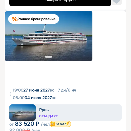
Раннее бронирование
19:00
27 июня 2027
вс
7
дн
/
6
нч
08:00
04 июля 2027
вс
Русь
СТАНДАРТ
83 520
₽
от
/чел
+2 027
92 800
₽
/чел