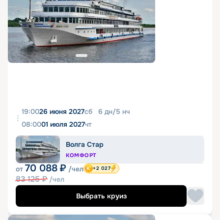
19:00
26 июня 2027
сб
6
дн
/
5
нч
08:00
01 июля 2027
чт
Волга Стар
КОМФОРТ
70 088
₽
от
/чел
+2 027
83 125
₽
/чел
Выбрать круиз