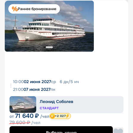
Раннее бронирование
10:00
02 июня 2027
ср
6
дн
/
5
нч
21:00
07 июня 2027
пн
Леонид Соболев
СТАНДАРТ
71 640
₽
от
/чел
+2 027
79 600
₽
/чел
Выбрать круиз