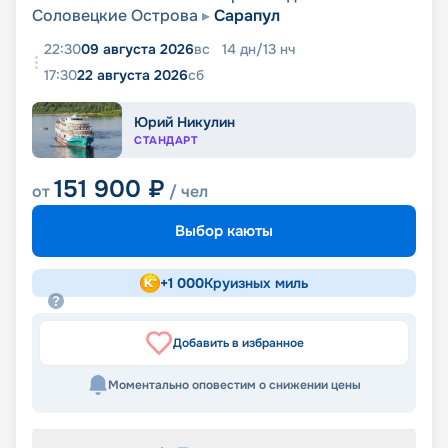
Соловецкие Острова
Сарапул
22:30
09 августа 2026
вс
14
дн
/
13
нч
17:30
22 августа 2026
сб
Юрий Никулин
СТАНДАРТ
151 900
₽
от
/ чел
Выбор каюты
+
1 000
Круизных миль
Добавить в избранное
Моментально оповестим о снижении цены