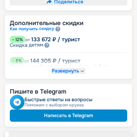
Поделиться
Дополнительные скидки
скидку
Как получить
133 672
₽
/ турист
-
12
%
от
детям
Скидка
144 305
₽
/ турист
-
5
%
от
Скидка на юбилей свадьбы, кратный 5-ти
Развернуть
годам
именинникам
Скидка
пенсионерам
Скидка
Пишите в Telegram
Быстрые ответы на вопросы
Поможем с выбором круиза
Написать в Telegram