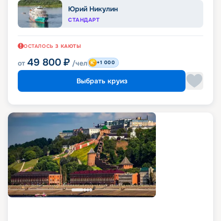
Юрий Никулин
СТАНДАРТ
ОСТАЛОСЬ
3
КАЮТЫ
49 800
₽
от
/чел
+1 000
Выбрать круиз