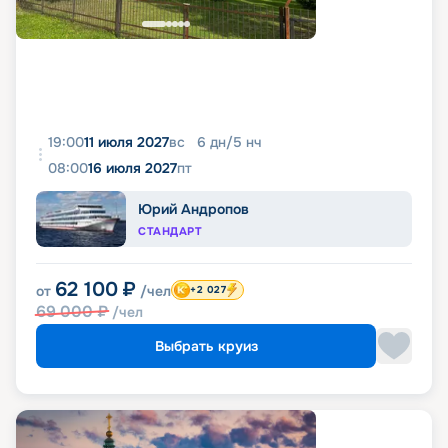
19:00
11 июля 2027
вс
6
дн
/
5
нч
08:00
16 июля 2027
пт
Юрий Андропов
СТАНДАРТ
62 100
₽
от
/чел
+2 027
69 000
₽
/чел
Выбрать круиз