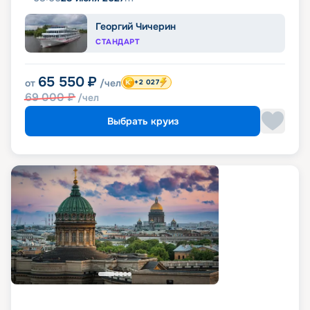
Георгий Чичерин
СТАНДАРТ
65 550
₽
от
/чел
+2 027
69 000
₽
/чел
Выбрать круиз