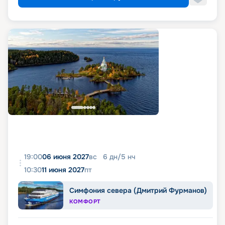
19:00
06 июня 2027
вс
6
дн
/
5
нч
10:30
11 июня 2027
пт
Симфония севера (Дмитрий Фурманов)
КОМФОРТ