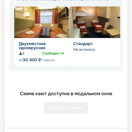
Двухместная
Стандарт
Л
одноярусная
Не осталось
Не
2
Свободно
14
30 400
₽
от
/ место
Схема кают доступна в модальном окне
Открыть схему