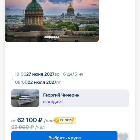
19:00
27 июня 2027
вс
6
дн
/
5
нч
08:00
02 июля 2027
пт
Георгий Чичерин
СТАНДАРТ
62 100
₽
от
/чел
+2 027
69 000
₽
/чел
Выбрать круиз