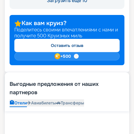
Загрузить ещё 10
Как вам круиз?
Поделитесь своими впечатлениями с нами и
получите
500
Круизных миль
Оставить отзыв
+
500
Выгодные предложения от наших
партнеров
🏨
✈️
🚗
Отели
Авиабилеты
Трансферы