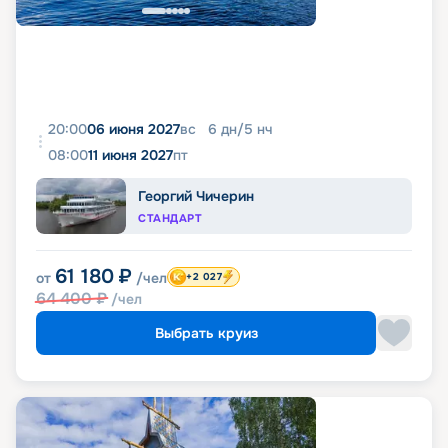
20:00
06 июня 2027
вс
6
дн
/
5
нч
08:00
11 июня 2027
пт
Георгий Чичерин
СТАНДАРТ
61 180
₽
от
/чел
+2 027
64 400
₽
/чел
Выбрать круиз