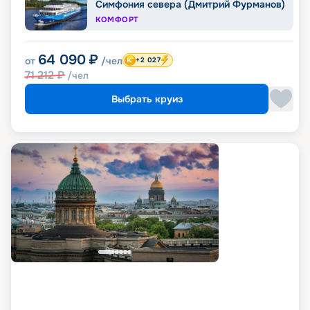
Симфония севера (Дмитрий Фурманов)
КОМФОРТ
64 090
₽
от
/чел
+2 027
71 212
₽
/чел
Выбрать круиз