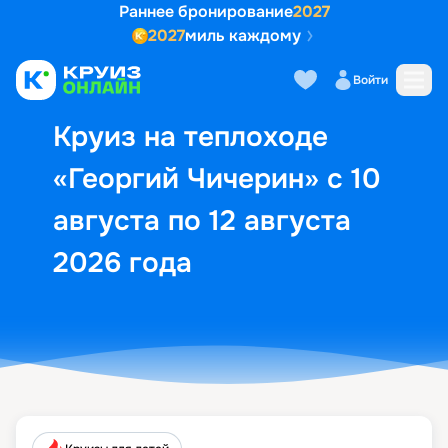
Раннее бронирование
2027
2027
миль каждому
Описание
Выбор кают
Маршрут и экск
Войти
Круиз на теплоходе
«Георгий Чичерин» с 10
августа по 12 августа
2026 года