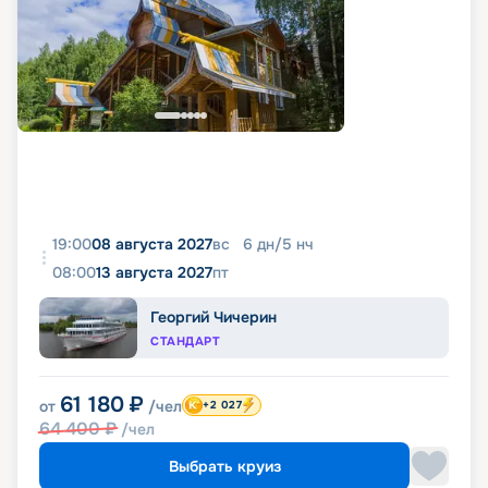
19:00
08 августа 2027
вс
6
дн
/
5
нч
08:00
13 августа 2027
пт
Георгий Чичерин
СТАНДАРТ
61 180
₽
от
/чел
+2 027
64 400
₽
/чел
Выбрать круиз