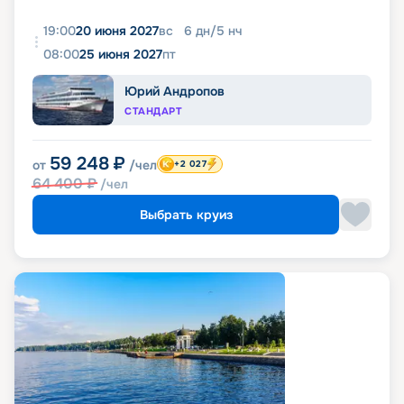
19:00
20 июня 2027
вс
6
дн
/
5
нч
08:00
25 июня 2027
пт
Юрий Андропов
СТАНДАРТ
59 248
₽
от
/чел
+2 027
64 400
₽
/чел
Выбрать круиз