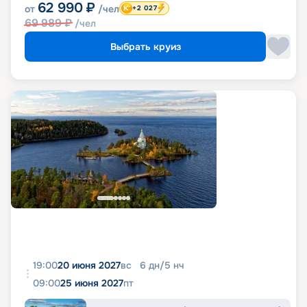
62 990
₽
от
/чел
+2 027
69 989
₽
/чел
Выбрать круиз
19:00
20 июня 2027
вс
6
дн
/
5
нч
09:00
25 июня 2027
пт