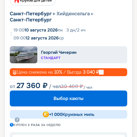
Круизы для детей
Санкт-Петербург
Хийденсельга
Санкт-Петербург
19:00
10 августа 2026
пн
3
дн
/
2
нч
09:00
12 августа 2026
ср
Георгий Чичерин
СТАНДАРТ
Цена снижена на
10
%
/ Выгода
3 040
₽
27 360
₽
от
/ чел
30 400
₽
/ чел
Выбор каюты
+
1 000
Круизных миль
КУПЛЕН
2
РАЗА
ЗА НЕДЕЛЮ