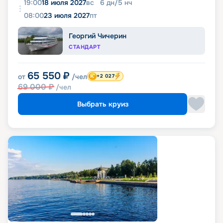
19:00
18 июля 2027
вс
6
дн
/
5
нч
08:00
23 июля 2027
пт
Георгий Чичерин
СТАНДАРТ
65 550
₽
от
/чел
+2 027
69 000
₽
/чел
Выбрать круиз