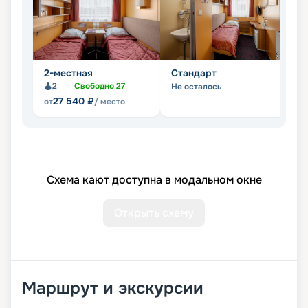
2-местная
Стандарт
Л
2
Свободно
27
Не осталось
Не
27 540
₽
от
/ место
Схема кают доступна в модальном окне
Открыть схему
Маршрут и экскурсии