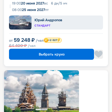
19:00
20 июня 2027
вс
6
дн
/
5
нч
08:00
25 июня 2027
пт
Юрий Андропов
СТАНДАРТ
59 248
₽
от
/чел
+2 027
64 400
₽
/чел
Выбрать круиз