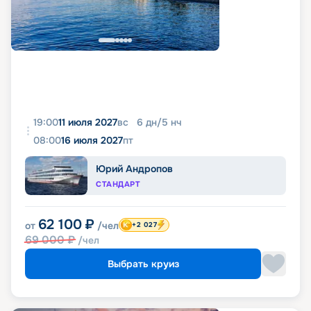
19:00
11 июля 2027
вс
6
дн
/
5
нч
08:00
16 июля 2027
пт
Юрий Андропов
СТАНДАРТ
62 100
₽
от
/чел
+2 027
69 000
₽
/чел
Выбрать круиз