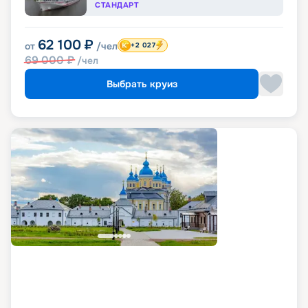
СТАНДАРТ
62 100
₽
от
/чел
+2 027
69 000
₽
/чел
Выбрать круиз