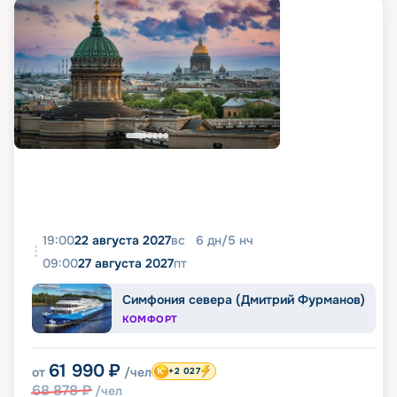
19:00
22 августа 2027
вс
6
дн
/
5
нч
09:00
27 августа 2027
пт
Симфония севера (Дмитрий Фурманов)
КОМФОРТ
61 990
₽
от
/чел
+2 027
68 878
₽
/чел