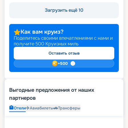
Загрузить ещё 10
Как вам круиз?
Поделитесь своими впечатлениями с нами и
получите
500
Круизных миль
Оставить отзыв
+
500
Выгодные предложения от наших
партнеров
🏨
✈️
🚗
Отели
Авиабилеты
Трансферы