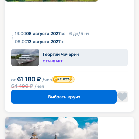
19:00
08 августа 2027
вс
6
дн
/
5
нч
08:00
13 августа 2027
пт
Георгий Чичерин
СТАНДАРТ
61 180
₽
от
/чел
+2 027
64 400
₽
/чел
Выбрать круиз