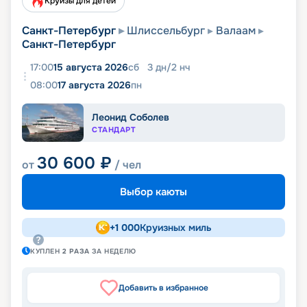
Круизы для детей
Санкт-Петербург
Шлиссельбург
Валаам
Санкт-Петербург
17:00
15 августа 2026
сб
3
дн
/
2
нч
08:00
17 августа 2026
пн
Леонид Соболев
СТАНДАРТ
30 600
₽
от
/ чел
Выбор каюты
+
1 000
Круизных миль
КУПЛЕН
2
РАЗА
ЗА НЕДЕЛЮ
Добавить в избранное