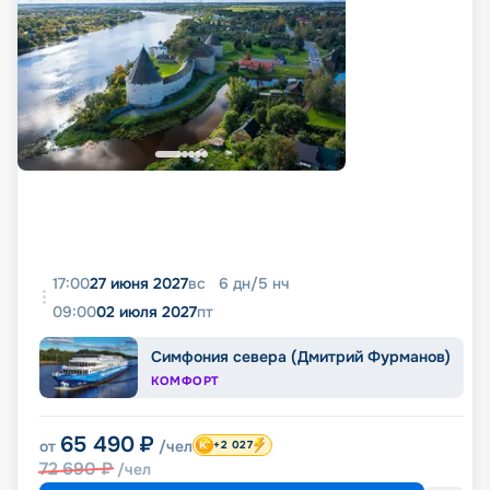
17:00
27 июня 2027
вс
6
дн
/
5
нч
09:00
02 июля 2027
пт
Симфония севера (Дмитрий Фурманов)
КОМФОРТ
65 490
₽
от
/чел
+2 027
72 690
₽
/чел