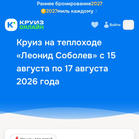
Раннее бронирование
2027
2027
миль каждому
Описание
Выбор кают
Маршрут и экск
Войти
Круиз на теплоходе
«Леонид Соболев» с 15
августа по 17 августа
2026 года