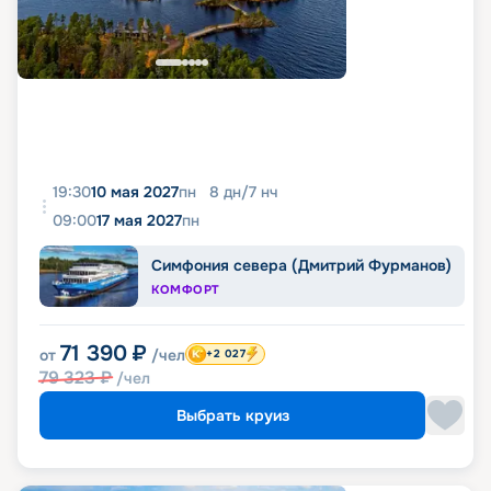
19:30
10 мая 2027
пн
8
дн
/
7
нч
09:00
17 мая 2027
пн
Симфония севера (Дмитрий Фурманов)
КОМФОРТ
71 390
₽
от
/чел
+2 027
79 323
₽
/чел
Выбрать круиз