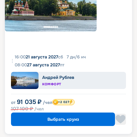
16:00
21 августа 2027
сб
7
дн
/
6
нч
08:00
27 августа 2027
пт
Андрей Рублев
КОМФОРТ
91 035
₽
от
/чел
+2 027
107 100
₽
/чел
Выбрать круиз