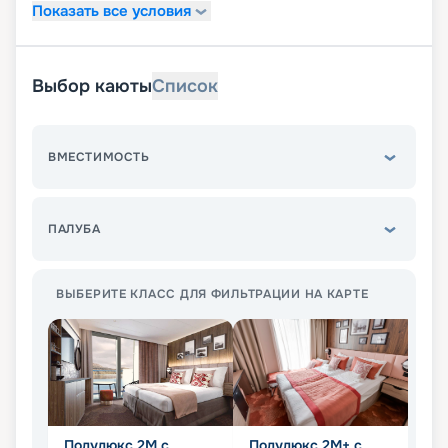
Показать все условия
Выбор каюты
Список
ВМЕСТИМОСТЬ
ПАЛУБА
ВЫБЕРИТЕ КЛАСС ДЛЯ ФИЛЬТРАЦИИ НА КАРТЕ
Полулюкс 2М с
Полулюкс 2М+ с
К