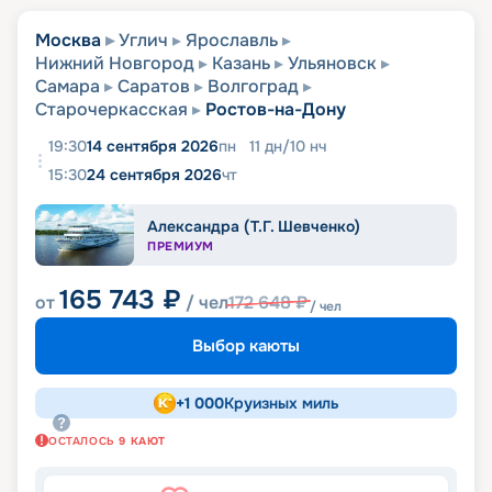
Москва
Углич
Ярославль
Нижний Новгород
Казань
Ульяновск
Самара
Саратов
Волгоград
Старочеркасская
Ростов-на-Дону
19:30
14 сентября 2026
пн
11
дн
/
10
нч
15:30
24 сентября 2026
чт
Александра (Т.Г. Шевченко)
ПРЕМИУМ
165 743
₽
от
/ чел
172 648
₽
/ чел
Выбор каюты
+
1 000
Круизных миль
ОСТАЛОСЬ
9
КАЮТ