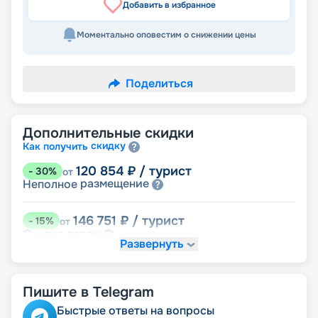
Добавить в избранное
Моментально оповестим о снижении цены
Поделиться
Дополнительные скидки
скидку
Как получить
120 854
₽
/ турист
-
30
%
от
размещение
Неполное
146 751
₽
/ турист
-
15
%
от
детям
Скидка
Развернуть
155 383
₽
/ турист
-
10
%
от
ведомств
Скидка сотрудникам силовых
Пишите в Telegram
пенсионерам
Скидка
ветеранам
Скидка
Быстрые ответы на вопросы