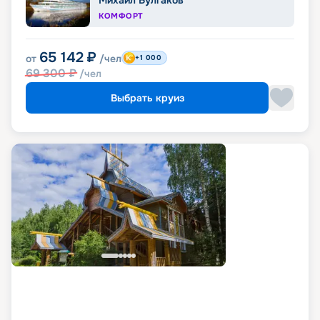
Михаил Булгаков
КОМФОРТ
65 142
₽
от
/чел
+1 000
69 300
₽
/чел
Выбрать круиз