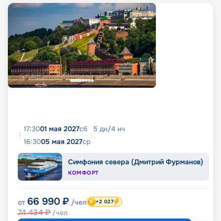
17:30
01 мая 2027
сб
5
дн
/
4
нч
16:30
05 мая 2027
ср
Симфония севера (Дмитрий Фурманов)
КОМФОРТ
66 990
₽
от
/чел
+2 027
74 434
₽
/чел