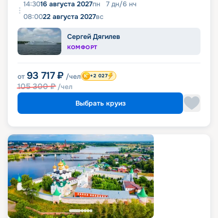
14:30
16 августа 2027
пн
7
дн
/
6
нч
08:00
22 августа 2027
вс
Сергей Дягилев
КОМФОРТ
93 717
₽
от
/чел
+2 027
105 300
₽
/чел
Выбрать круиз