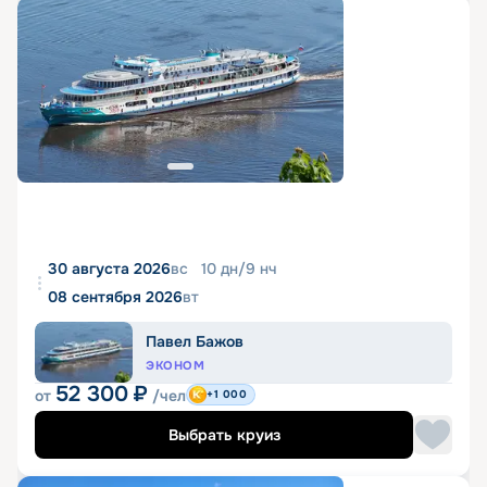
30 августа 2026
вс
10
дн
/
9
нч
08 сентября 2026
вт
Павел Бажов
ЭКОНОМ
52 300
₽
от
/чел
+1 000
Выбрать круиз