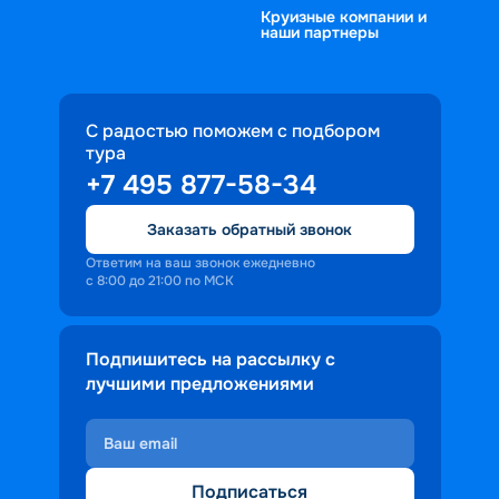
Круизные компании и
Пермь, Нижний Новгород;
делающие пребывание на борту 
наши партнеры
•	с заходами в порты Ярославля, 
комфортнее.
Мышкина, Углича, Казани, Костромы и 
т. д. Это позволит расширить 
кругозор, приобрести новые знания, 
С радостью поможем с подбором
тура
увидеть красоту отечественной 
+7 495 877-58-34
природы и историческое богатство;
•	на теплоходах разного уровня 
Заказать обратный звонок
комфорта: эконом, стандарт, комфорт. 
От этого зависит величина и 
Ответим на ваш звонок ежедневно
с 8:00 до 21:00 по МСК
оснащенность каюты, количество 
бесплатных сервисов. Все это влияет 
на общую стоимость круиза.
Подпишитесь на рассылку с
лучшими предложениями
Подписаться