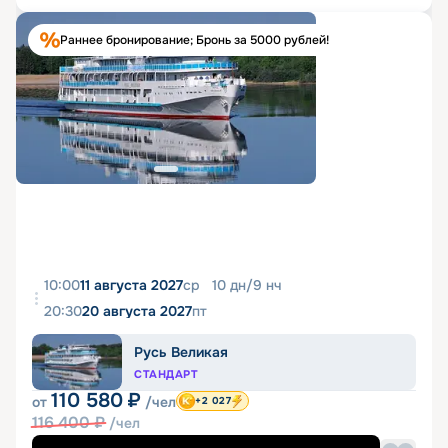
Раннее бронирование; Бронь за 5000 рублей!
10:00
11 августа 2027
ср
10
дн
/
9
нч
20:30
20 августа 2027
пт
Русь Великая
СТАНДАРТ
110 580
₽
от
/чел
+2 027
116 400
₽
/чел