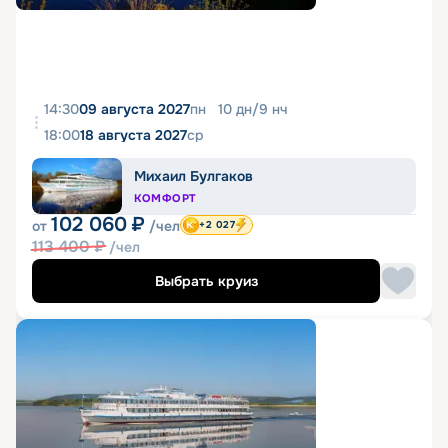
14:30
09 августа 2027
пн
10
дн
/
9
нч
18:00
18 августа 2027
ср
Михаил Булгаков
КОМФОРТ
102 060
₽
от
/чел
+2 027
113 400
₽
/чел
Выбрать круиз