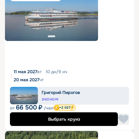
11 мая 2027
вт
10
дн
/
9
нч
20 мая 2027
чт
Григорий Пирогов
ЭКОНОМ
66 500
₽
от
/чел
+2 027
Выбрать круиз