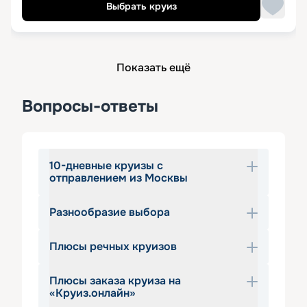
Выбрать круиз
Показать ещё
Вопросы-ответы
10-дневные круизы с
отправлением из Москвы
Разнообразие выбора
Речные круизы из Москвы на 10 дней – 
достаточно популярный вариант 
Плюсы речных круизов
подобного вида отдыха. За это время 
Чтобы удовлетворить запросы 
путешественники успевают набраться 
широкого круга заинтересованных 
новых впечатлений и положительных 
Плюсы заказа круиза на
отдыхающих, разрабатываются 
Отправляясь в круиз по реке на 10 
«Круиз.онлайн»
эмоций, при этом не успевают устать 
теплоходные маршруты как в одну, 
дней, можно рассчитывать на 