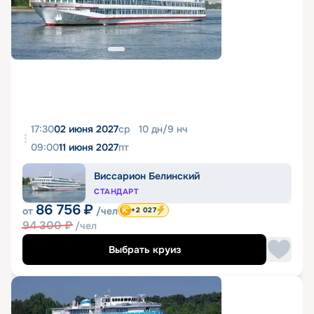
17:30
02 июня 2027
ср
10
дн
/
9
нч
09:00
11 июня 2027
пт
Виссарион Белинский
СТАНДАРТ
86 756
₽
от
/чел
+2 027
94 300
₽
/чел
Выбрать круиз