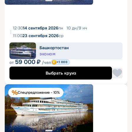
12:30
14 сентября 2026
пн
10
дн
/
9
нч
11:00
23 сентября 2026
ср
Башкортостан
ЭКОНОМ
59 000
₽
от
/чел
+1 000
Выбрать круиз
Спецпредложение - 10%