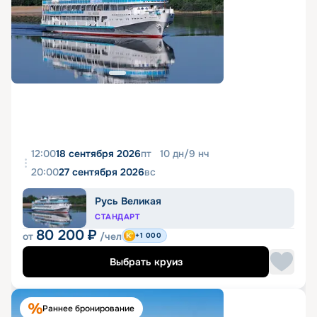
12:00
18 сентября 2026
пт
10
дн
/
9
нч
20:00
27 сентября 2026
вс
Русь Великая
СТАНДАРТ
80 200
₽
от
/чел
+1 000
Выбрать круиз
Раннее бронирование