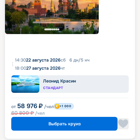
14:30
22 августа 2026
сб
6
дн
/
5
нч
18:00
27 августа 2026
чт
Леонид Красин
СТАНДАРТ
58 976
₽
от
/чел
+1 000
60 800
₽
/чел
Выбрать круиз