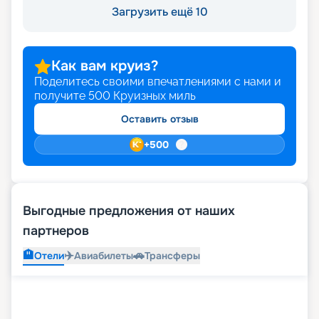
Загрузить ещё 10
Как вам круиз?
Поделитесь своими впечатлениями с нами и
получите
500
Круизных миль
Оставить отзыв
+
500
Выгодные предложения от наших
партнеров
🏨
✈️
🚗
Отели
Авиабилеты
Трансферы