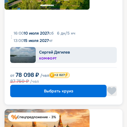
16:00
10 июля 2027
сб
6
дн
/
5
нч
13:00
15 июля 2027
чт
Сергей Дягилев
КОМФОРТ
78 098
₽
от
/чел
+2 027
87 750
₽
/чел
Выбрать круиз
Спецпредложение - 3%