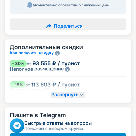
Моментально оповестим о снижении цены
Поделиться
Дополнительные скидки
скидку
Как получить
93 555
₽
/ турист
-
30
%
от
размещение
Неполное
113 603
₽
/ турист
-
15
%
от
детям
Скидка
Развернуть
120 285
₽
/ турист
-
10
%
от
пенсионерам
Скидка
Пишите в Telegram
ведомств
Скидка сотрудникам силовых
семьям
Скидка многодетным
Быстрые ответы на вопросы
ветеранам
Скидка
Поможем с выбором круиза