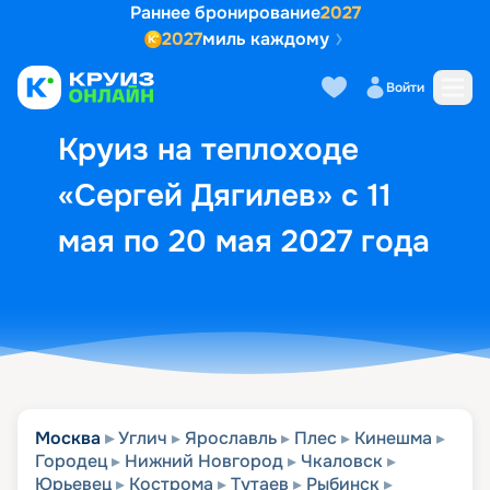
Раннее бронирование
2027
2027
миль каждому
Описание
Выбор кают
Маршрут и экск
Войти
Круиз на теплоходе
«Сергей Дягилев» с 11
мая по 20 мая 2027 года
Москва
Углич
Ярославль
Плес
Кинешма
Городец
Нижний Новгород
Чкаловск
Юрьевец
Кострома
Тутаев
Рыбинск