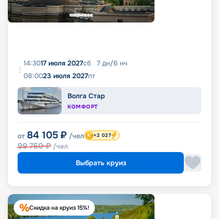
14:30
17 июля 2027
сб
7
дн
/
6
нч
08:00
23 июля 2027
пт
Волга Стар
КОМФОРТ
84 105
₽
от
/чел
+2 027
99 750
₽
/чел
Выбрать круиз
Скидка на круиз 15%!