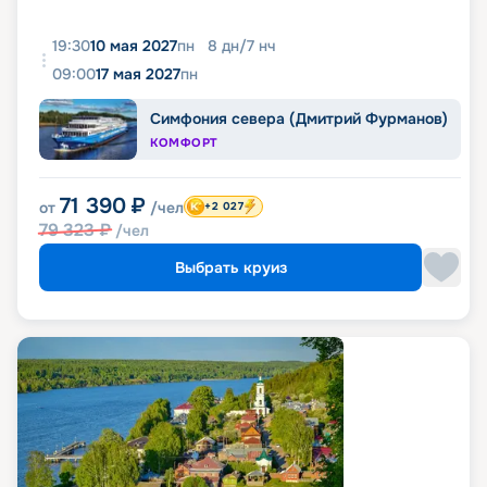
19:30
10 мая 2027
пн
8
дн
/
7
нч
09:00
17 мая 2027
пн
Симфония севера (Дмитрий Фурманов)
КОМФОРТ
71 390
₽
от
/чел
+2 027
79 323
₽
/чел
Выбрать круиз