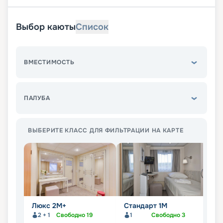
Выбор каюты
Список
ВМЕСТИМОСТЬ
ПАЛУБА
ВЫБЕРИТЕ КЛАСС ДЛЯ ФИЛЬТРАЦИИ НА КАРТЕ
Люкс 2М+
Стандарт 1M
С
2 + 1
Свободно
19
1
Свободно
3