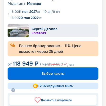
Мышкин
Москва
16:00
11 мая 2027
вт
10
дн
/
9
нч
13:00
20 мая 2027
чт
Сергей Дягилев
КОМФОРТ
Раннее бронирование —
11
%. Цена
вырастет через
25
дней
118 949
₽
от
/ чел
133 650
₽
/ чел
Выбор каюты
+
2 027
Круизных миль
Добавить в избранное