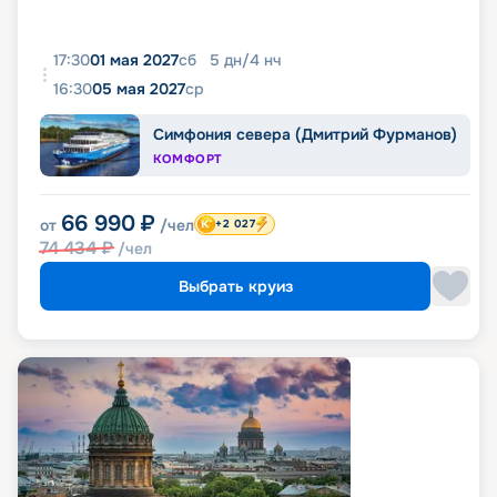
17:30
01 мая 2027
сб
5
дн
/
4
нч
16:30
05 мая 2027
ср
Симфония севера (Дмитрий Фурманов)
КОМФОРТ
66 990
₽
от
/чел
+2 027
74 434
₽
/чел
Выбрать круиз