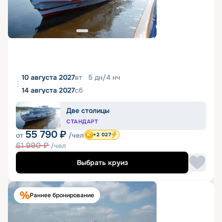
10 августа 2027
вт
5
дн
/
4
нч
14 августа 2027
сб
Две столицы
СТАНДАРТ
55 790
₽
от
/чел
+2 027
61 990
₽
/чел
Выбрать круиз
Раннее бронирование