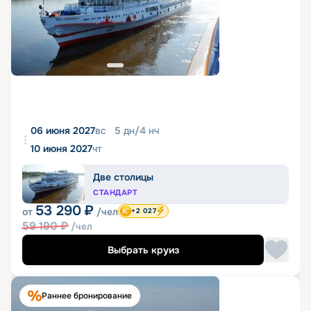
06 июня 2027
вс
5
дн
/
4
нч
10 июня 2027
чт
Две столицы
СТАНДАРТ
53 290
₽
от
/чел
+2 027
59 190
₽
/чел
Выбрать круиз
Раннее бронирование