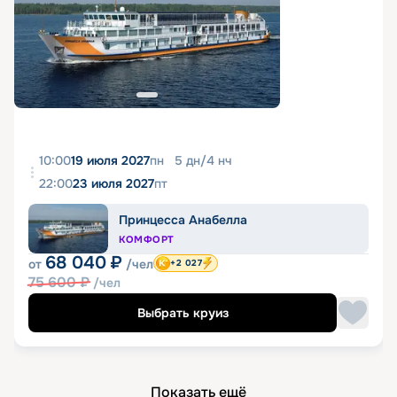
10:00
19 июля 2027
пн
5
дн
/
4
нч
22:00
23 июля 2027
пт
Принцесса Анабелла
КОМФОРТ
68 040
₽
от
/чел
+2 027
75 600
₽
/чел
Выбрать круиз
Показать ещё