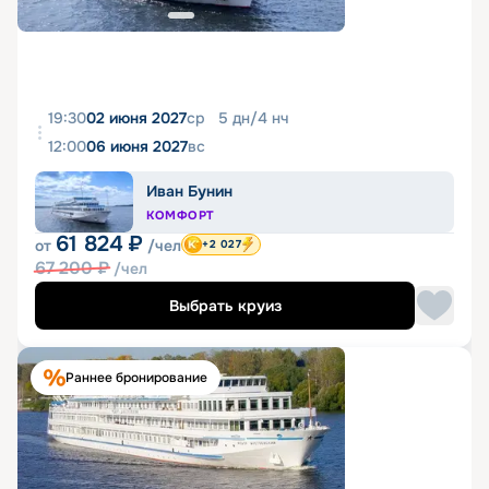
19:30
02 июня 2027
ср
5
дн
/
4
нч
12:00
06 июня 2027
вс
Иван Бунин
КОМФОРТ
61 824
₽
от
/чел
+2 027
67 200
₽
/чел
Выбрать круиз
Раннее бронирование