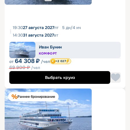
19:30
27 августа 2027
пт
5
дн
/
4
нч
14:30
31 августа 2027
вт
Иван Бунин
КОМФОРТ
64 308
₽
от
/чел
+2 027
69 900
₽
/чел
Выбрать круиз
Раннее бронирование