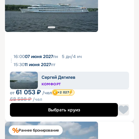
16:00
07 июня 2027
пн
5
дн
/
4
нч
15:30
11 июня 2027
пт
Сергей Дягилев
КОМФОРТ
61 053
₽
от
/чел
+2 027
68 598
₽
/чел
Выбрать круиз
Раннее бронирование