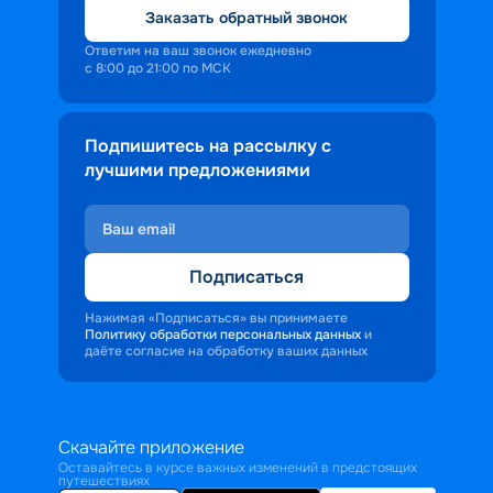
Также история города тесно связана 
Заказать обратный звонок
с творчеством А. М. Горького;
Ответим на ваш звонок ежедневно
с 8:00 до 21:00 по МСК
•	разнообразный Калязин, который 
способен открыть свои 
архитектурные и природные тайны;
Подпишитесь на рассылку с
•	Углич, который удивит не только 
лучшими предложениями
интересными светскими и 
религиозными постройками, но и 
музеями, например сыроделия или 
истории русской водки.
Подписаться
Это лишь малая часть городов, 
которые можно открыть для себя в 
Нажимая «Подписаться» вы принимаете
круизе из Москвы.
Политику обработки персональных данных
и
даёте согласие на обработку ваших данных
Скачайте приложение
Оставайтесь в курсе важных изменений в предстоящих
путешествиях