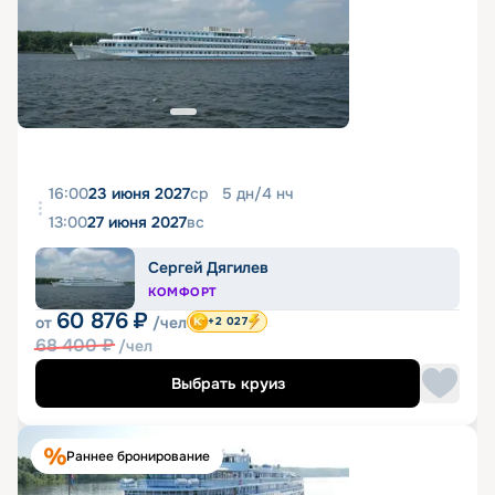
16:00
23 июня 2027
ср
5
дн
/
4
нч
13:00
27 июня 2027
вс
Сергей Дягилев
КОМФОРТ
60 876
₽
от
/чел
+2 027
68 400
₽
/чел
Выбрать круиз
Раннее бронирование