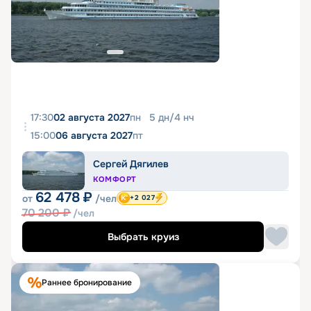
17:30
02 августа 2027
пн
5
дн
/
4
нч
15:00
06 августа 2027
пт
Сергей Дягилев
КОМФОРТ
62 478
₽
от
/чел
+2 027
70 200
₽
/чел
Выбрать круиз
Раннее бронирование