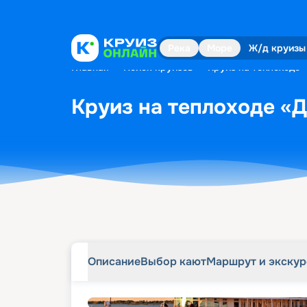
Описание
Выбор кают
Маршрут и экску
Река
Море
Ж/д круизы
Главная
•
Поиск круизов
•
Круиз на теплоходе «
Круиз на теплоходе «Дв
Описание
Выбор кают
Маршрут и экску