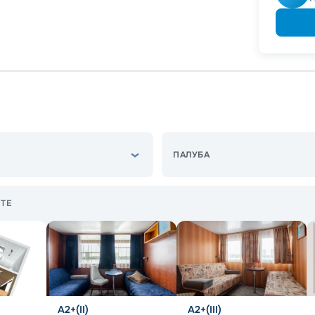
ПАЛУБА
ТЕ
А2+(II)
А2+(III)