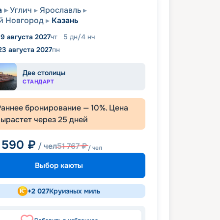
а
Углич
Ярославль
й Новгород
Казань
19 августа 2027
чт
5
дн
/
4
нч
23 августа 2027
пн
Две столицы
СТАНДАРТ
Раннее бронирование —
10
%. Цена
вырастет через
25
дней
 590
₽
/ чел
51 767
₽
/ чел
Выбор каюты
+
2 027
Круизных миль