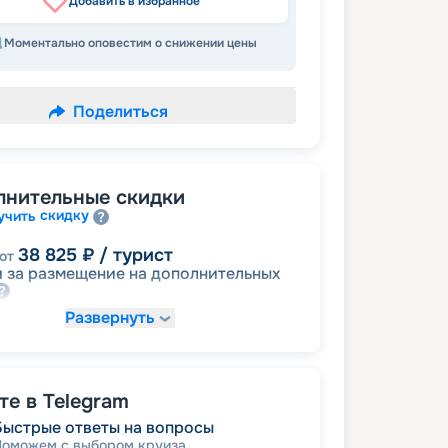
Добавить в избранное
Моментально оповестим о снижении цены
Поделиться
лнительные скидки
скидку
учить
38 825
₽
/ турист
от
 за размещение на дополнительных
Развернуть
44 002
₽
/ турист
от
детям
а
е в Telegram
49 179
₽
/ турист
т
Быстрые ответы на вопросы
именинникам
а
Поможем с выбором круиза
пенсионерам
а