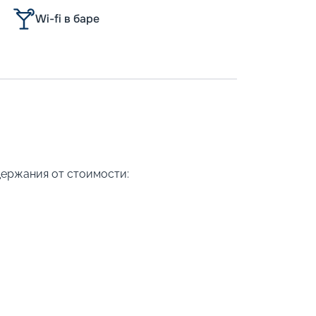
Wi-fi в баре
держания от стоимости: