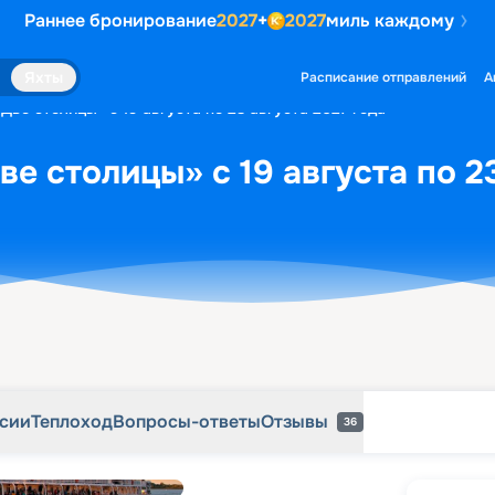
Раннее бронирование
2027
+
2027
миль каждому
рсии
Теплоход
Вопросы-ответы
Отзывы
36
Яхты
Расписание отправлений
А
Две столицы» с 19 августа по 23 августа 2027 года
е столицы» с 19 августа по 2
рсии
Теплоход
Вопросы-ответы
Отзывы
36