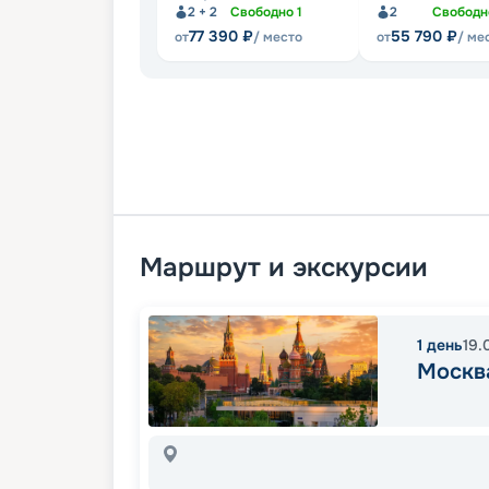
2 + 2
Свободно
1
2
Свобод
77 390
₽
55 790
₽
от
/ место
от
/ ме
Маршрут и экскурсии
1
день
19.
Москв