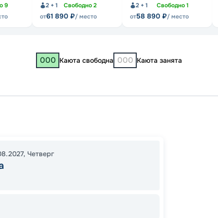
но
9
2 + 1
Свободно
2
2 + 1
Свободно
1
61 890
₽
58 890
₽
сто
от
/ место
от
/ место
000
000
Каюта свободна
Каюта занята
Москв
Нижни
00:00
08.2027
,
Четверг
а
00:00