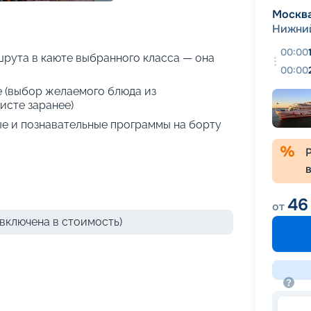
+
30
фотографий
Москв
Нижни
00:00
рута в каюте выбранного класса — она
00:00
е (выбор желаемого блюда из
исте заранее)
е и познавательные программы на борту
46
от
включена в стоимость)