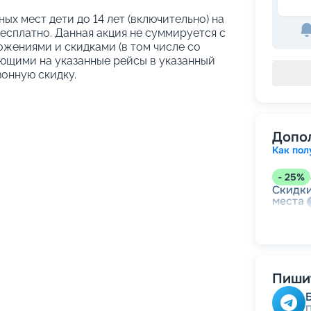
ых мест дети до 14 лет (включительно) на
сплатно. Данная акция не суммируется с
жениями и скидками (в том числе со
ующими на указанные рейсы в указанный
зонную скидку.
Допо
Как пол
-
25
%
Скидки
места
-
15
%
Скидк
Пишит
-
5
%
о
Скидк
Скидк