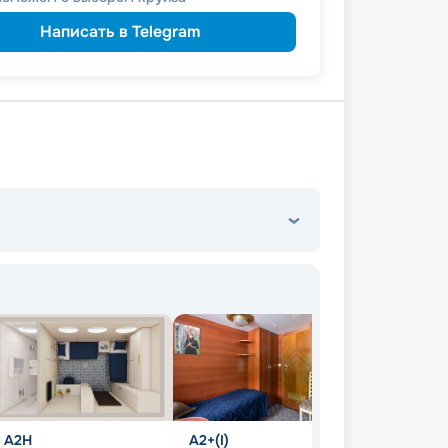
Написать в Telegram
А2Н
А2+(I)
А1