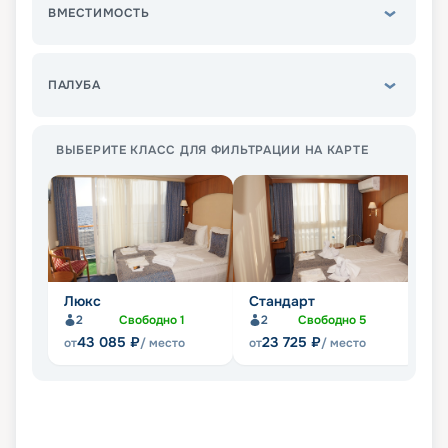
ВМЕСТИМОСТЬ
ПАЛУБА
ВЫБЕРИТЕ КЛАСС ДЛЯ ФИЛЬТРАЦИИ НА КАРТЕ
Люкс
Стандарт
П
2
Свободно
1
2
Свободно
5
Не
43 085
₽
23 725
₽
от
/ место
от
/ место