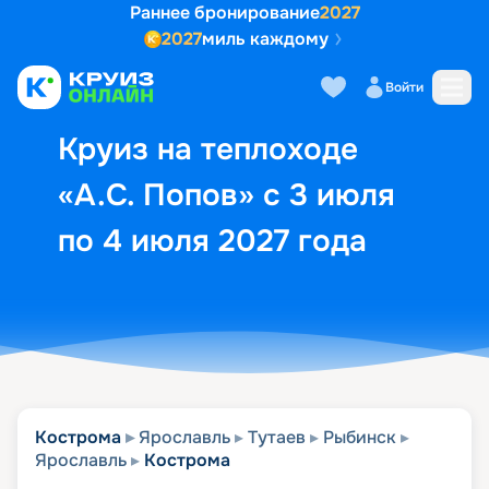
Раннее бронирование
2027
2027
миль каждому
Описание
Выбор кают
Маршрут и экск
Войти
Круиз на теплоходе
«А.С. Попов» с 3 июля
по 4 июля 2027 года
Кострома
Ярославль
Тутаев
Рыбинск
Ярославль
Кострома