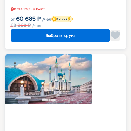
ОСТАЛОСЬ
9
КАЮТ
60 685
₽
от
/чел
+2 027
68 960
₽
/чел
Выбрать круиз