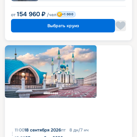
154 960
₽
от
/чел
+1 000
Выбрать круиз
11:00
18 сентября 2026
пт
8
дн
/
7
нч