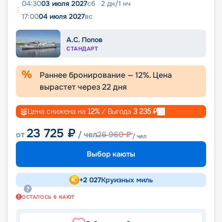
04:30
03 июля 2027
сб
2
дн
/
1
нч
17:00
04 июля 2027
вс
А.С. Попов
СТАНДАРТ
Раннее бронирование —
12
%. Цена
вырастет через
22
дня
Цена снижена на
12
%
/ Выгода
3 235
₽
23 725
₽
от
/ чел
26 960
₽
/ чел
Выбор каюты
+
2 027
Круизных миль
ОСТАЛОСЬ
6
КАЮТ