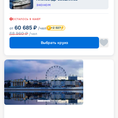
ЭКОНОМ
ОСТАЛОСЬ
9
КАЮТ
60 685
₽
от
/чел
+2 027
68 960
₽
/чел
Выбрать круиз