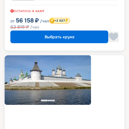
ОСТАЛОСЬ
8
КАЮТ
56 158
₽
от
/чел
+2 027
63 815
₽
/чел
Выбрать круиз