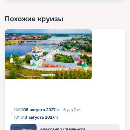
Похожие круизы
11:00
06 августа 2027
пт
8
дн
/
7
нч
10:15
13 августа 2027
пт
Александр Свешников