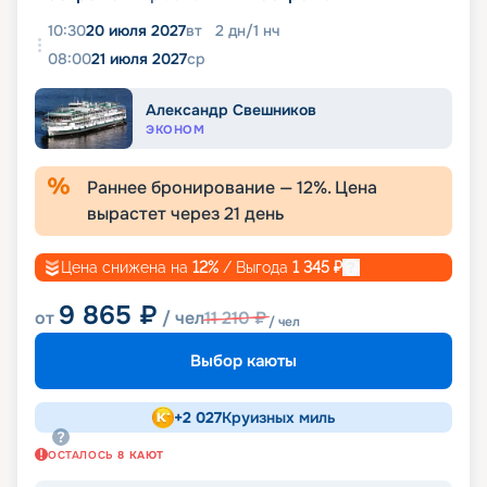
10:30
20 июля 2027
вт
2
дн
/
1
нч
08:00
21 июля 2027
ср
Александр Свешников
ЭКОНОМ
Раннее бронирование —
12
%. Цена
вырастет через
21
день
Цена снижена на
12
%
/ Выгода
1 345
₽
9 865
₽
от
/ чел
11 210
₽
/ чел
Выбор каюты
+
2 027
Круизных миль
ОСТАЛОСЬ
8
КАЮТ