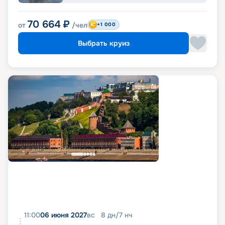
70 664
₽
от
/чел
+1 000
Выбрать круиз
11:00
06 июня 2027
вс
8
дн
/
7
нч