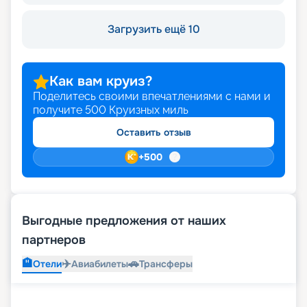
Загрузить ещё 10
Как вам круиз?
Поделитесь своими впечатлениями с нами и
получите
500
Круизных миль
Оставить отзыв
+
500
Выгодные предложения от наших
партнеров
🏨
✈️
🚗
Отели
Авиабилеты
Трансферы