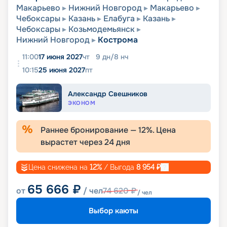
Макарьево
Нижний Новгород
Макарьево
Чебоксары
Казань
Елабуга
Казань
Чебоксары
Козьмодемьянск
Нижний Новгород
Кострома
11:00
17 июня 2027
чт
9
дн
/
8
нч
10:15
25 июня 2027
пт
Александр Свешников
ЭКОНОМ
Раннее бронирование —
12
%. Цена
вырастет через
24
дня
Цена снижена на
12
%
/ Выгода
8 954
₽
65 666
₽
от
/ чел
74 620
₽
/ чел
Выбор каюты