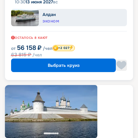
10:30
13 июня 2027
вс
Алдан
ЭКОНОМ
ОСТАЛОСЬ
8
КАЮТ
56 158
₽
от
/чел
+2 027
63 815
₽
/чел
Выбрать круиз