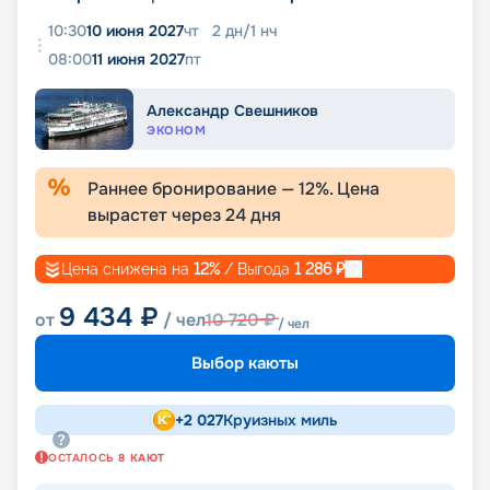
10:30
10 июня 2027
чт
2
дн
/
1
нч
08:00
11 июня 2027
пт
Александр Свешников
ЭКОНОМ
Раннее бронирование —
12
%. Цена
вырастет через
24
дня
Цена снижена на
12
%
/ Выгода
1 286
₽
9 434
₽
от
/ чел
10 720
₽
/ чел
Выбор каюты
+
2 027
Круизных миль
ОСТАЛОСЬ
8
КАЮТ