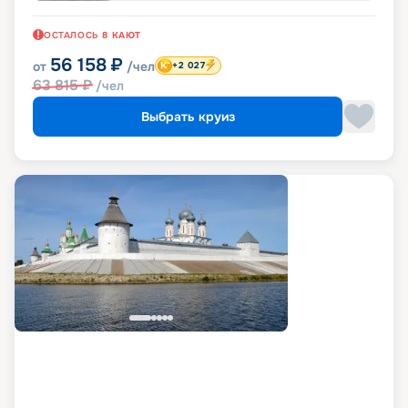
ОСТАЛОСЬ
8
КАЮТ
56 158
₽
от
/чел
+2 027
63 815
₽
/чел
Выбрать круиз