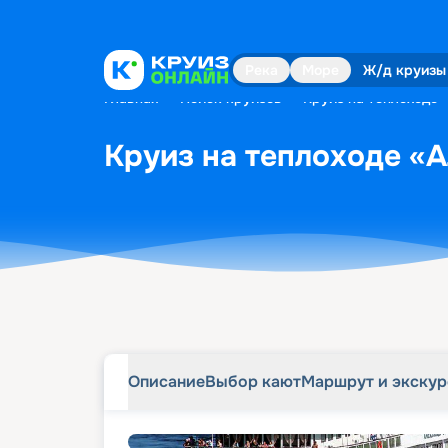
Описание
Выбор кают
Маршрут и экску
Река
Море
Ж/д круизы
Главная
•
Поиск круизов
•
Круиз на теплоходе 
Круиз на теплоходе «А
Описание
Выбор кают
Маршрут и экску