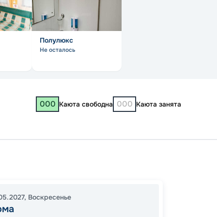
Полулюкс
Не осталось
000
000
Каюта свободна
Каюта занята
Костр
Касим
Павло
05.2027
,
Воскресенье
13:30
2
ома