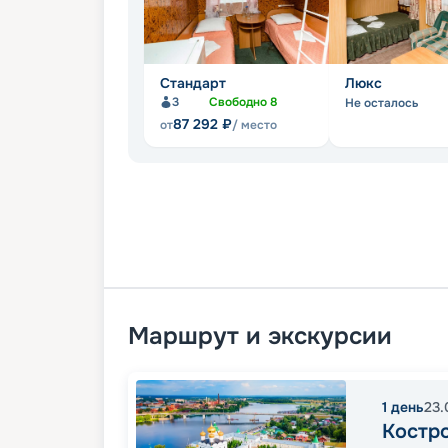
Стандарт
Люкс
3
Свободно
8
Не осталось
87 292
₽
от
/ место
Маршрут и экскурсии
1
день
23.
Костр