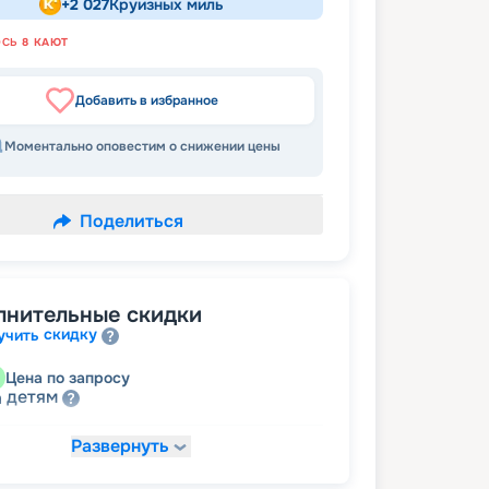
+
2 027
Круизных миль
ОСЬ
8
КАЮТ
Добавить в избранное
Моментально оповестим о снижении цены
Поделиться
лнительные скидки
скидку
учить
Цена по запросу
детям
а
Развернуть
94 235
₽
/ турист
т
пенсионерам
а