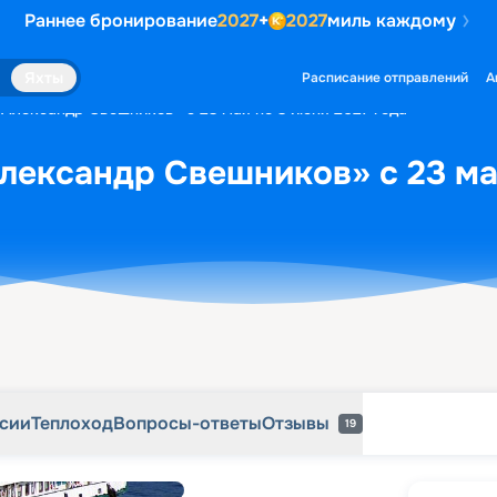
Раннее бронирование
2027
+
2027
миль каждому
рсии
Теплоход
Вопросы-ответы
Отзывы
19
Яхты
Расписание отправлений
А
«Александр Свешников» с 23 мая по 3 июня 2027 года
лександр Свешников» с 23 ма
рсии
Теплоход
Вопросы-ответы
Отзывы
19