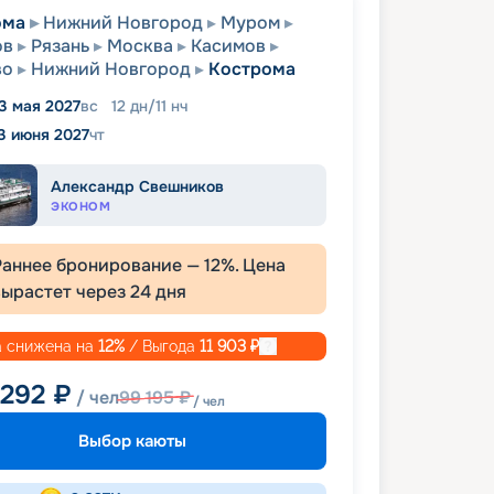
ома
Нижний Новгород
Муром
ов
Рязань
Москва
Касимов
во
Нижний Новгород
Кострома
3 мая 2027
вс
12
дн
/
11
нч
3 июня 2027
чт
Александр Свешников
ЭКОНОМ
Раннее бронирование —
12
%. Цена
вырастет через
24
дня
 снижена на
12
%
/ Выгода
11 903
₽
 292
₽
/ чел
99 195
₽
/ чел
Выбор каюты