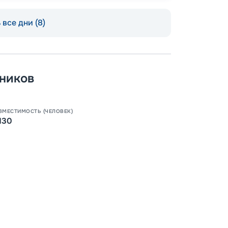
все дни (8)
ников
Допо
Как пол
ВМЕСТИМОСТЬ (ЧЕЛОВЕК)
-
100
%
130
Скидк
-
5
%
о
Скидк
Пишит