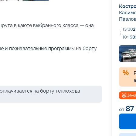
+
24
фотографий
Костр
Касим
Павло
рута в каюте выбранного класса — она
13:30
2
10:15
0
е и познавательные программы на борту
оплачивается на борту теплохода
Цена
87
от