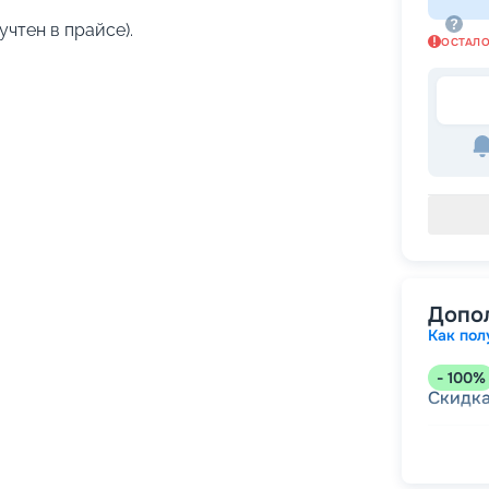
учтен в прайсе).
ОСТАЛ
Допо
Как пол
-
100
%
Скидк
-
5
%
о
Скидк