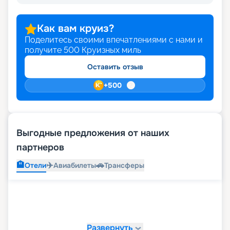
Как вам круиз?
Поделитесь своими впечатлениями с нами и
получите
500
Круизных миль
Оставить отзыв
+
500
Выгодные предложения от наших
партнеров
🏨
✈️
🚗
Отели
Авиабилеты
Трансферы
Развернуть