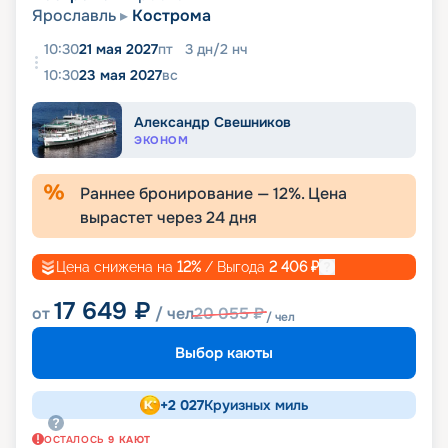
Ярославль
Кострома
10:30
21 мая 2027
пт
3
дн
/
2
нч
10:30
23 мая 2027
вс
Александр Свешников
ЭКОНОМ
Раннее бронирование —
12
%. Цена
вырастет через
24
дня
Цена снижена на
12
%
/ Выгода
2 406
₽
17 649
₽
от
/ чел
20 055
₽
/ чел
Выбор каюты
+
2 027
Круизных миль
ОСТАЛОСЬ
9
КАЮТ