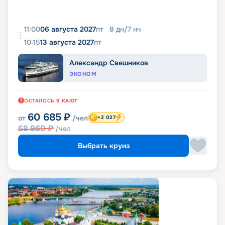
11:00
06 августа 2027
пт
8
дн
/
7
нч
10:15
13 августа 2027
пт
Александр Свешников
ЭКОНОМ
ОСТАЛОСЬ
9
КАЮТ
60 685
₽
от
/чел
+2 027
68 960
₽
/чел
Выбрать круиз