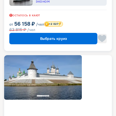
ЭКОНОМ
ОСТАЛОСЬ
8
КАЮТ
56 158
₽
от
/чел
+2 027
63 815
₽
/чел
Выбрать круиз