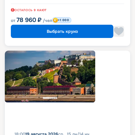
ОСТАЛОСЬ
9
КАЮТ
78 960
₽
от
/чел
+1 000
Выбрать круиз
18:00
19 августа 2026
ср
15
дн
/
14
нч