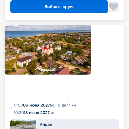
Выбрать круиз
11:00
06 июня 2027
вс
8
дн
/
7
нч
10:30
13 июня 2027
вс
Алдан