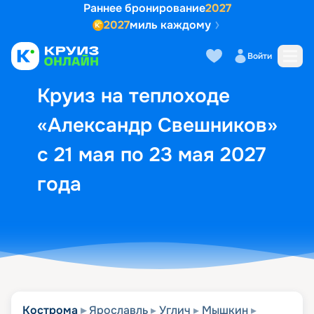
Раннее бронирование
2027
2027
миль каждому
Описание
Выбор кают
Маршрут и экск
Войти
Круиз на теплоходе
«Александр Свешников»
с 21 мая по 23 мая 2027
года
Кострома
Ярославль
Углич
Мышкин