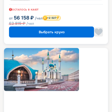
ОСТАЛОСЬ
8
КАЮТ
56 158
₽
от
/чел
+2 027
63 815
₽
/чел
Выбрать круиз