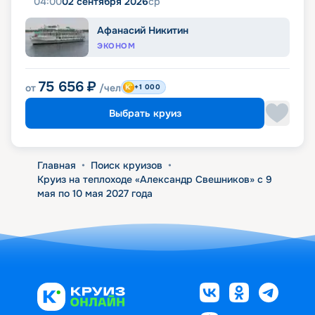
04:00
02 сентября 2026
ср
Афанасий Никитин
ЭКОНОМ
75 656
₽
от
/чел
+1 000
Выбрать круиз
Главная
•
Поиск круизов
•
Круиз на теплоходе «Александр Свешников» с 9
мая по 10 мая 2027 года