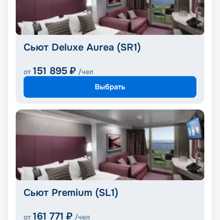
Сьют Deluxe Aurea (SR1)
151 895
₽
от
/чел
Выбрать
Сьют Premium (SL1)
161 771
₽
от
/чел