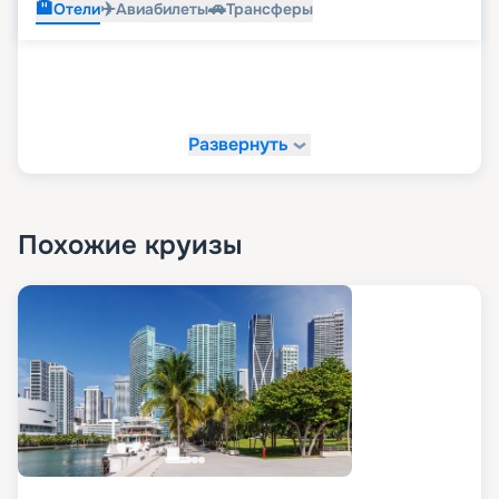
🏨
✈️
🚗
Отели
Авиабилеты
Трансферы
Развернуть
Похожие круизы