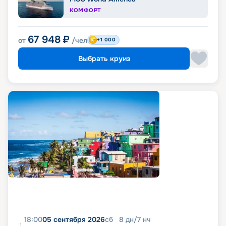
КОМФОРТ
67 948
₽
от
/чел
+1 000
Выбрать круиз
18:00
05 сентября 2026
сб
8
дн
/
7
нч