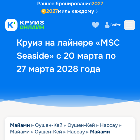
Раннее бронирование
2027
2027
миль каждому
Описание
Выбор кают
Маршрут и экск
Войти
Круиз на лайнере «MSC
Seaside» с 20 марта по
27 марта 2028 года
Майами
Оушен-Кей
Оушен-Кей
Нассау
Майами
Оушен-Кей
Нассау
Майами