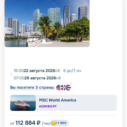
18:00
22 августа 2026
сб
8
дн
/
7
нч
07:00
29 августа 2026
сб
Вы посетите 3 страны:
MSC World America
КОМФОРТ
112 884
₽
от
/чел
+1 000