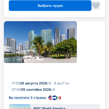
Выбрать круиз
17:00
29 августа 2026
сб
8
дн
/
7
нч
07:00
05 сентября 2026
сб
Вы посетите 3 страны:
MSC World America