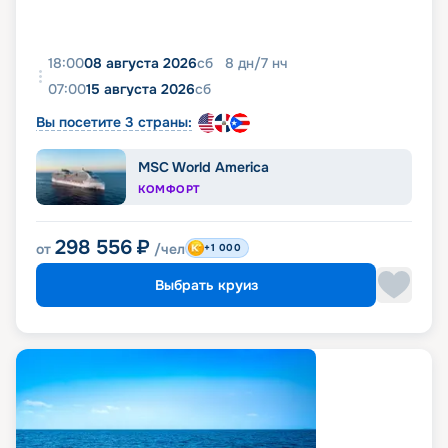
18:00
08 августа 2026
сб
8
дн
/
7
нч
07:00
15 августа 2026
сб
Вы посетите 3 страны:
MSC World America
КОМФОРТ
298 556
₽
от
/чел
+1 000
Выбрать круиз