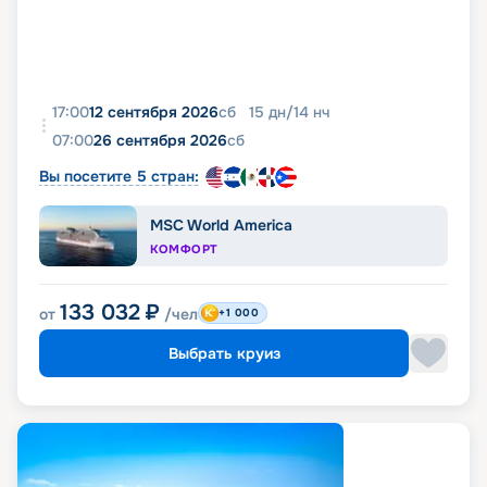
17:00
12 сентября 2026
сб
15
дн
/
14
нч
07:00
26 сентября 2026
сб
Вы посетите 5 стран:
MSC World America
КОМФОРТ
133 032
₽
от
/чел
+1 000
Выбрать круиз