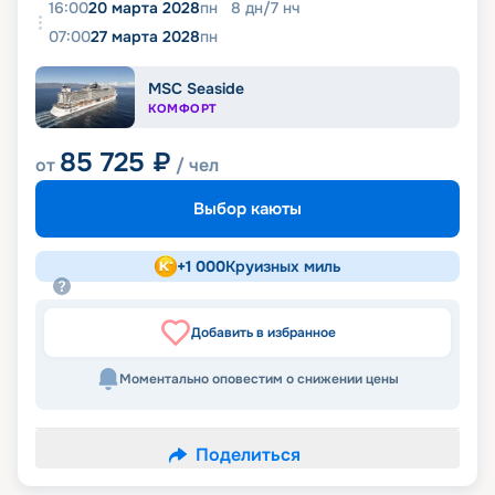
16:00
20 марта 2028
пн
8
дн
/
7
нч
07:00
27 марта 2028
пн
MSC Seaside
КОМФОРТ
85 725
₽
от
/ чел
Выбор каюты
+
1 000
Круизных миль
Добавить в избранное
Моментально оповестим о снижении цены
Поделиться