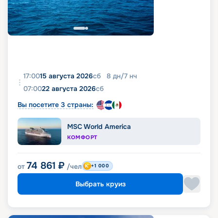
17:00
15 августа 2026
сб
8
дн
/
7
нч
07:00
22 августа 2026
сб
Вы посетите 3 страны:
MSC World America
КОМФОРТ
74 861
₽
от
/чел
+1 000
Выбрать круиз