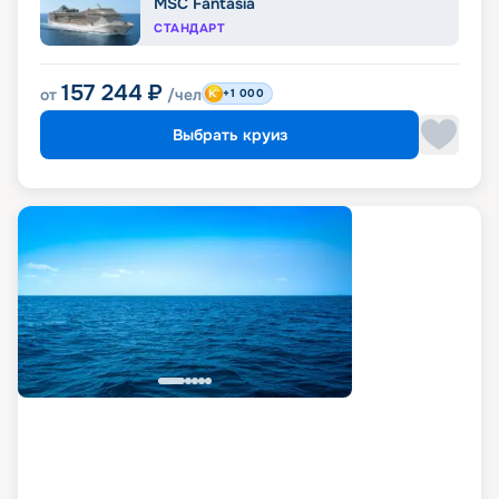
MSC Fantasia
СТАНДАРТ
157 244
₽
от
/чел
+1 000
Выбрать круиз