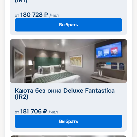
(IR1)
180 728
₽
от
/чел
Выбрать
Каюта без окна Deluxe Fantastica
(IR2)
181 706
₽
от
/чел
Выбрать