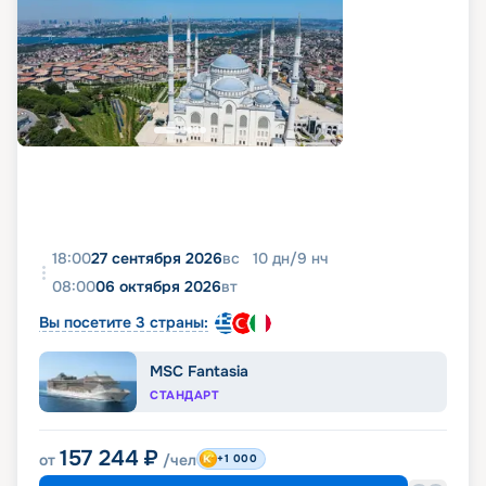
18:00
27 сентября 2026
вс
10
дн
/
9
нч
08:00
06 октября 2026
вт
Вы посетите 3 страны:
MSC Fantasia
СТАНДАРТ
157 244
₽
от
/чел
+1 000