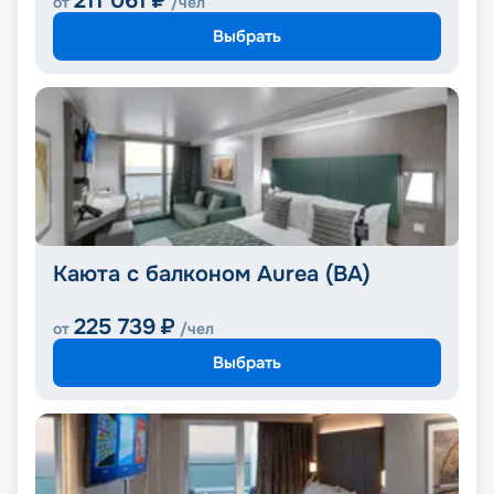
211 061
₽
от
/чел
Выбрать
Каюта с балконом Aurea (BA)
225 739
₽
от
/чел
Выбрать