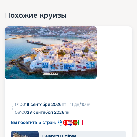
Похожие круизы
17:00
18 сентября 2026
пт
11
дн
/
10
нч
06:00
28 сентября 2026
пн
Вы посетите 5 стран:
Celebrity Eclipse