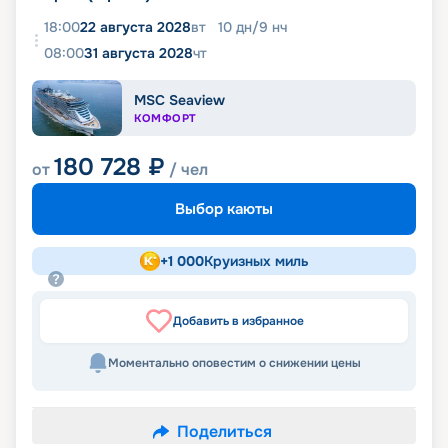
18:00
22 августа 2028
вт
10
дн
/
9
нч
08:00
31 августа 2028
чт
MSC Seaview
КОМФОРТ
180 728
₽
от
/ чел
Выбор каюты
+
1 000
Круизных миль
Добавить в избранное
Моментально оповестим о снижении цены
Поделиться