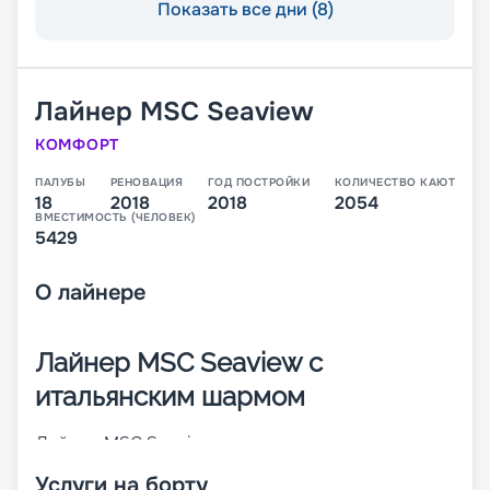
Показать все дни (8)
Лайнер
MSC Seaview
КОМФОРТ
ПАЛУБЫ
РЕНОВАЦИЯ
ГОД ПОСТРОЙКИ
КОЛИЧЕСТВО КАЮТ
18
2018
2018
2054
ВМЕСТИМОСТЬ (ЧЕЛОВЕК)
5429
О
лайнере
Лайнер MSC Seaview с
итальянским шармом
Лайнер MSC Seaview – это второе судно класса
Seaside, которое было построено в 2018 году
Услуги на борту
крупнейшим итальянским судостроителем