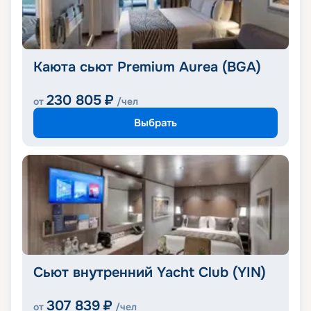
Каюта сьют Premium Aurea (BGA)
230 805
₽
от
/чел
Выбрать
Сьют внутренний Yacht Club (YIN)
307 839
₽
от
/чел