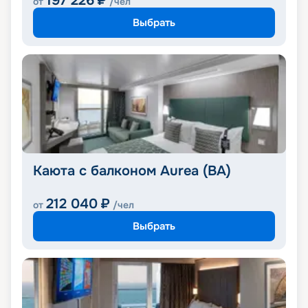
197 226
₽
от
/чел
Выбрать
Каюта с балконом Aurea (BA)
212 040
₽
от
/чел
Выбрать