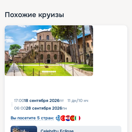
Похожие круизы
17:00
18 сентября 2026
пт
11
дн
/
10
нч
06:00
28 сентября 2026
пн
Вы посетите 5 стран:
Celebrity Eclipse