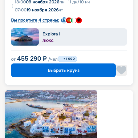
18:00
09 ноября 2026
пн
11
дн
/
10
нч
07:00
19 ноября 2026
чт
Вы посетите 4 страны:
Explora II
ЛЮКС
455 290
₽
от
/чел
+1 000
Выбрать круиз