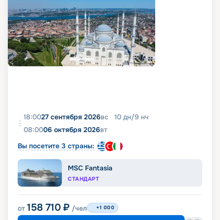
18:00
27 сентября 2026
вс
10
дн
/
9
нч
08:00
06 октября 2026
вт
Вы посетите 3 страны:
MSC Fantasia
СТАНДАРТ
158 710
₽
от
/чел
+1 000