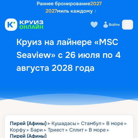
Раннее бронирование
2027
2027
миль каждому
Описание
Выбор кают
Маршрут и экск
Войти
Круиз на лайнере «MSC
Seaview» с 26 июля по 4
августа 2028 года
Пирей (Афины)
Кушадасы
Стамбул
В море
Корфу
Бари
Триест
Сплит
В море
Пирей (Афины)