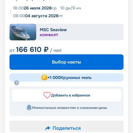
18:00
26 июля 2028
ср
10
дн
/
9
нч
08:00
04 августа 2028
пт
MSC Seaview
КОМФОРТ
166 610
₽
от
/ чел
Выбор каюты
+
1 000
Круизных миль
Добавить в избранное
Моментально оповестим о снижении цены
Поделиться