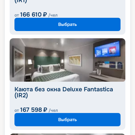
(IR1)
166 610
₽
от
/чел
Выбрать
Каюта без окна Deluxe Fantastica
(IR2)
167 598
₽
от
/чел
Выбрать