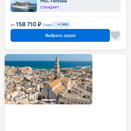
MSC Fantasia
СТАНДАРТ
158 710
₽
от
/чел
+1 000
Выбрать круиз