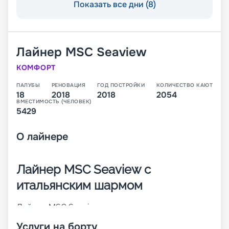
Показать все дни (8)
Лайнер
MSC Seaview
КОМФОРТ
ПАЛУБЫ
РЕНОВАЦИЯ
ГОД ПОСТРОЙКИ
КОЛИЧЕСТВО КАЮТ
18
2018
2018
2054
ВМЕСТИМОСТЬ (ЧЕЛОВЕК)
5429
О
лайнере
Лайнер MSC Seaview с
итальянским шармом
Лайнер MSC Seaview – это второе судно класса
Seaside, которое было построено в 2018 году
Услуги на борту
крупнейшим итальянским судостроителем