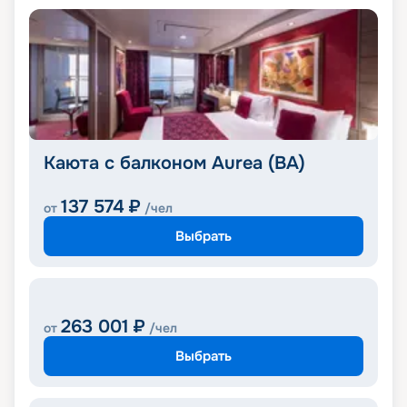
Каюта с балконом Aurea (BA)
137 574
₽
от
/чел
Выбрать
263 001
₽
от
/чел
Выбрать