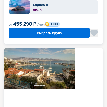
Explora II
ЛЮКС
455 290
₽
от
/чел
+1 000
Выбрать круиз