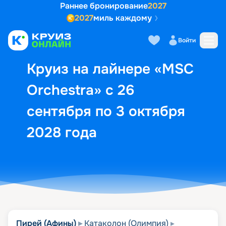
Раннее бронирование
2027
2027
миль каждому
Описание
Выбор кают
Маршрут и экск
Войти
Круиз на лайнере «MSC
Orchestra» с 26
сентября по 3 октября
2028 года
Пирей (Афины)
Катаколон (Олимпия)