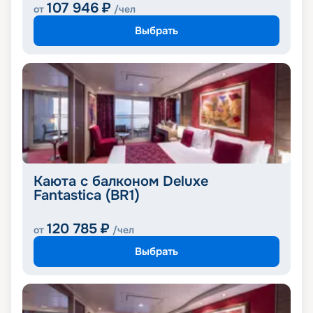
107 946
₽
от
/чел
Выбрать
Каюта с балконом Deluxe
Fantastica (BR1)
120 785
₽
от
/чел
Выбрать