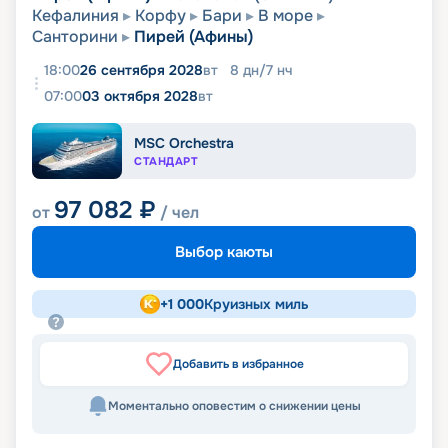
Кефалиния
Корфу
Бари
В море
Санторини
Пирей (Афины)
18:00
26 сентября 2028
вт
8
дн
/
7
нч
07:00
03 октября 2028
вт
MSC Orchestra
СТАНДАРТ
97 082
₽
от
/ чел
Выбор каюты
+
1 000
Круизных миль
Добавить в избранное
Моментально оповестим о снижении цены