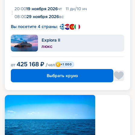
20:00
19 ноября 2026
чт
11
дн
/
10
нч
08:00
29 ноября 2026
вс
Вы посетите 4 страны:
Explora II
ЛЮКС
425 168
₽
от
/чел
+1 000
Выбрать круиз