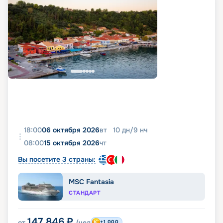
18:00
06 октября 2026
вт
10
дн
/
9
нч
08:00
15 октября 2026
чт
Вы посетите 3 страны:
MSC Fantasia
СТАНДАРТ
147 846
₽
от
/чел
+1 000