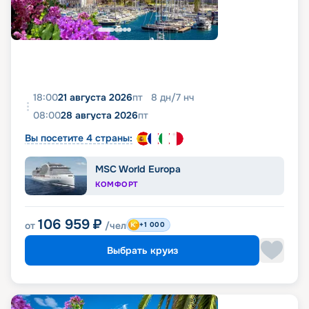
18:00
21 августа 2026
пт
8
дн
/
7
нч
08:00
28 августа 2026
пт
Вы посетите 4 страны:
MSC World Europa
КОМФОРТ
106 959
₽
от
/чел
+1 000
Выбрать круиз