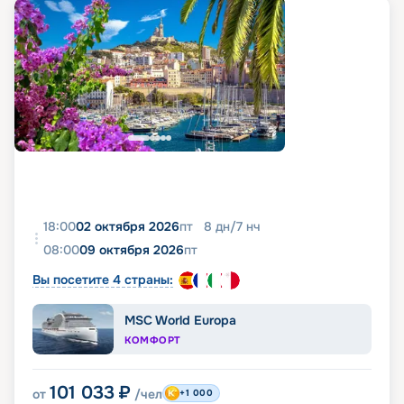
18:00
02 октября 2026
пт
8
дн
/
7
нч
08:00
09 октября 2026
пт
Вы посетите 4 страны:
MSC World Europa
КОМФОРТ
101 033
₽
от
/чел
+1 000