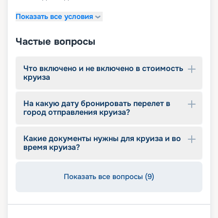
Показать все условия
Частые вопросы
Что включено и не включено в стоимость
круиза
На какую дату бронировать перелет в
город отправления круиза?
Какие документы нужны для круиза и во
время круиза?
Показать все вопросы (9)