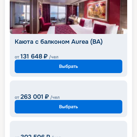
Каюта с балконом Aurea (BA)
131 648
₽
от
/чел
Выбрать
263 001
₽
от
/чел
Выбрать