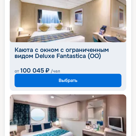
Каюта с окном с ограниченным
видом Deluxe Fantastica (OO)
100 045
₽
от
/чел
Выбрать