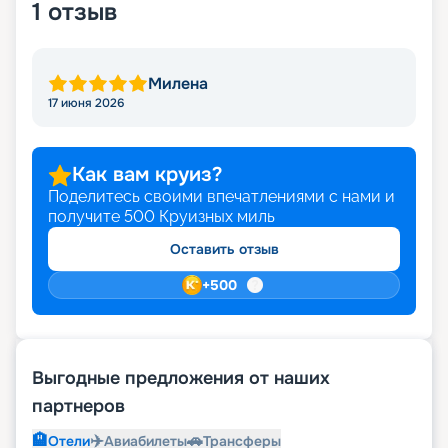
1
отзыв
Милена
17 июня 2026
Как вам круиз?
Поделитесь своими впечатлениями с нами и
получите
500
Круизных миль
Оставить отзыв
+
500
Выгодные предложения от наших
партнеров
🏨
✈️
🚗
Отели
Авиабилеты
Трансферы