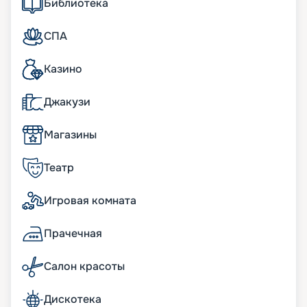
Библиотека
пассажиров. Их ожидают 1275 кают, из которых
80 % – внешние, а более 60 % оснащены
балконом. В каждой каюте есть ванная комната,
СПА
кондиционер, бар, интерактивное телевидение и
другие удобства. Не меньшим комфортом
Казино
отличаются общественные пространства. В
своих отзывах об MSC Orchestra туристы
восторженно описывают трехуровневый атриум
Джакузи
с фонтаном-водопадом, театр Covent Garden
Theatre, киносеансы на огромном экране рядом с
Магазины
бассейном и другие чудеса.
Театр
Питание на лайнере MSC
Orchestra
Игровая комната
В стоимость круиза входит питание по системе
Прачечная
«все включено». Пассажирам предлагается
изысканная еда из основных ресторанов по
заказному меню, а также шведский стол 20 часов
Салон красоты
в сутки. Кроме классической
средиземноморской, предлагаются блюда
Дискотека
азиатской кухни – в ресторане Shanghai. По