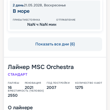
2
день
21.05.2028
,
Воскресенье
В море
ПРИБЫТИЕ
СТОЯНКА
ОТПРАВЛЕНИЕ
NaN ч NaN мин
Показать все дни (6)
Лайнер
MSC Orchestra
СТАНДАРТ
ПАЛУБЫ
РЕНОВАЦИЯ
ГОД ПОСТРОЙКИ
КОЛИЧЕСТВО КАЮТ
16
2021
2007
1275
ВМЕСТИМОСТЬ (ЧЕЛОВЕК)
2550
О
лайнере