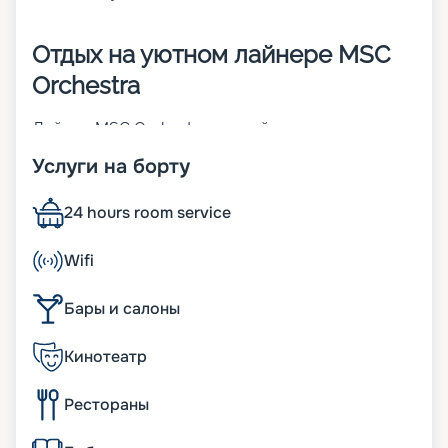
Отдых на уютном лайнере MSC
Orchestra
Лайнер MSC Orchestra – яркий представитель
судов класса Musica. Он построен в 2007 году и
Услуги на борту
через 10 лет претерпел реновацию. Корабль
отличается изящным внешним видом и
продуманными дизайнами. На борту могут
24 hours room service
находится до 2 550 человек. Другие
характеристики:
Wifi
• ширина – 32 м;
• длина – 294 м;
Бары и салоны
• число палуб – 16, из них 13 пассажирских;
• водоизмещение – 89,6 тыс. т;
• скорость – 23 узла.
Кинотеатр
К услугам пассажиров
Рестораны
MSC Orchestra способен принять на борт 2550