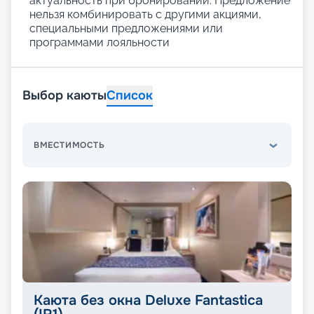
актуальность при бронировании. Предложение
нельзя комбинировать с другими акциями,
специальными предложениями или
программами лояльности
Выбор каюты
Список
ВМЕСТИМОСТЬ
Каюта без окна Deluxe Fantastica