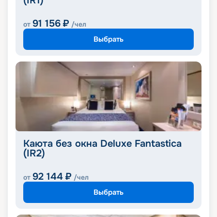
(IR1)
91 156
₽
от
/чел
Выбрать
Каюта без окна Deluxe Fantastica
(IR2)
92 144
₽
от
/чел
Выбрать