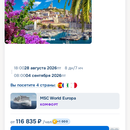
18:00
28 августа 2026
пт
8
дн
/
7
нч
08:00
04 сентября 2026
пт
Вы посетите 4 страны:
MSC World Europa
КОМФОРТ
116 835
₽
от
/чел
+1 000