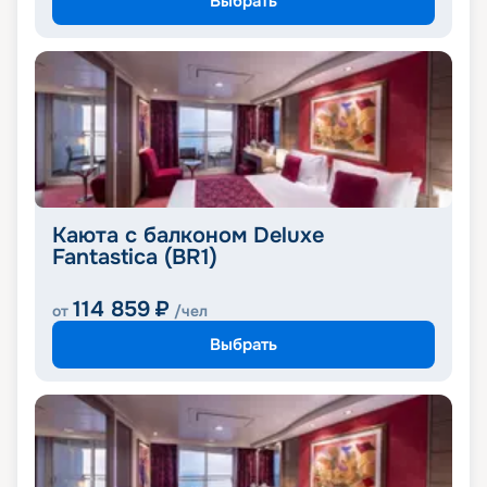
Выбрать
Каюта с балконом Deluxe
Fantastica (BR1)
114 859
₽
от
/чел
Выбрать