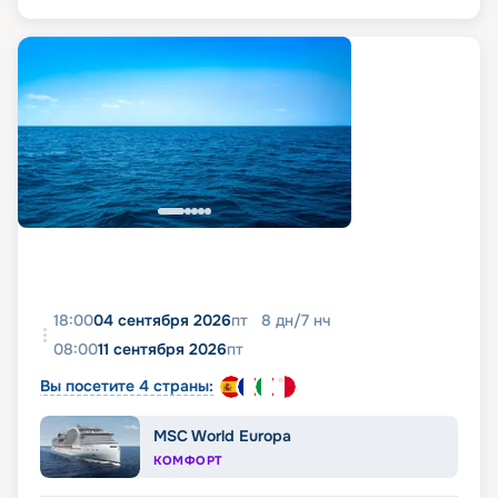
18:00
04 сентября 2026
пт
8
дн
/
7
нч
08:00
11 сентября 2026
пт
Вы посетите 4 страны:
MSC World Europa
КОМФОРТ