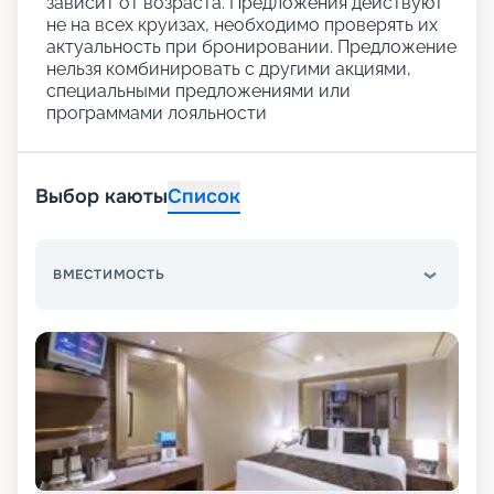
зависит от возраста. Предложения действуют
не на всех круизах, необходимо проверять их
актуальность при бронировании. Предложение
нельзя комбинировать с другими акциями,
специальными предложениями или
программами лояльности
Выбор каюты
Список
ВМЕСТИМОСТЬ