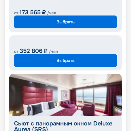
173 565
₽
от
/чел
Выбрать
352 806
₽
от
/чел
Выбрать
Сьют с панорамным окном Deluxe
Aurea (SRS)