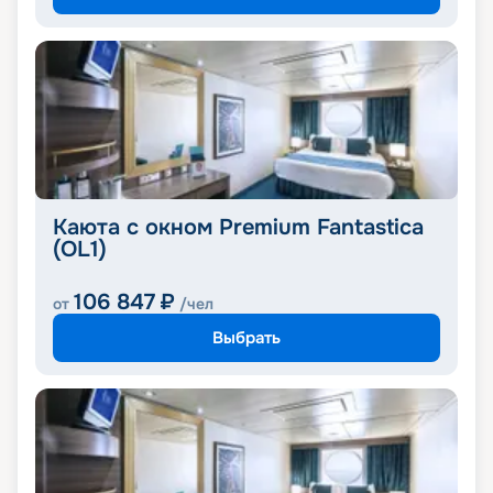
Каюта с окном Premium Fantastica
(OL1)
106 847
₽
от
/чел
Выбрать