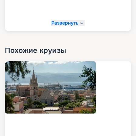
Развернуть
Похожие круизы