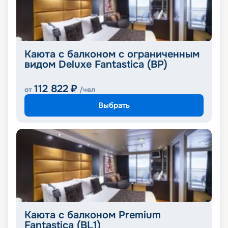
Каюта с балконом с ограниченным
видом Deluxe Fantastica (BP)
112 822
₽
от
/чел
Выбрать
Каюта с балконом Premium
Fantastica (BL1)