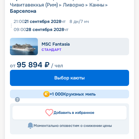
Чивитавеккья (Рим)
Ливорно
Канны
Барселона
21:00
21 сентября 2028
чт
8
дн
/
7
нч
09:00
28 сентября 2028
чт
MSC Fantasia
СТАНДАРТ
95 894
₽
от
/ чел
Выбор каюты
+
1 000
Круизных миль
Добавить в избранное
Моментально оповестим о снижении цены