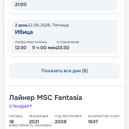
21:00
2
день
22.09.2028
,
Пятница
Ибица
ПРИБЫТИЕ
СТОЯНКА
ОТПРАВЛЕНИЕ
12:30
11 ч 00 мин
23:30
Показать все дни (6)
Лайнер
MSC Fantasia
СТАНДАРТ
ПАЛУБЫ
РЕНОВАЦИЯ
ГОД ПОСТРОЙКИ
КОЛИЧЕСТВО КАЮТ
18
2021
2008
1637
ВМЕСТИМОСТЬ (ЧЕЛОВЕК)