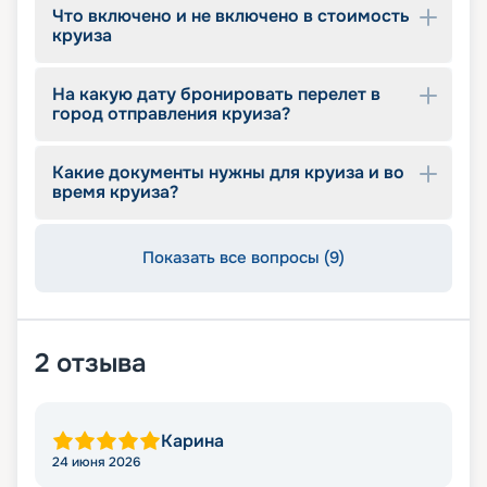
Что включено и не включено в стоимость
круиза
На какую дату бронировать перелет в
город отправления круиза?
Какие документы нужны для круиза и во
время круиза?
Показать все вопросы (9)
2
отзыва
Карина
24 июня 2026