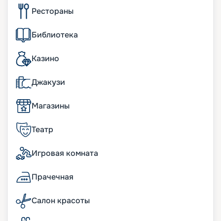
• число палуб – 18. Из них 13 – пассажирские;
Рестораны
• водоизмещение – 133,5 тыс. т;
• осадка – 8,7 м;
• скорость – 23,3 узла;
Библиотека
• общее число кают – 1 637. В них с комфортом
размещается до 4 363 человек.
Казино
К услугам пассажиров
Джакузи
MSC Fantasia поражает туристов своими
масштабами: 18 палуб, 1637 кают, 4363
Магазины
пассажира. Не меньшее впечатление
производит уникальный дизайн внутренних
Театр
интерьеров. У попавших внутрь
путешественников перехватывает дыхание от
Игровая комната
красоты пятиуровневого атриума, прозрачного
потолка с видом на проплывающие облака или
звезды, и стеклянных лестниц, украшенных
Прачечная
кристаллами Сваровски. Гостей ожидают
комфортабельные каюты с ванной комнатой,
Салон красоты
оснащенные всем необходимым для отдыха.
Почти 80 % кают имеют выход на личный балкон.