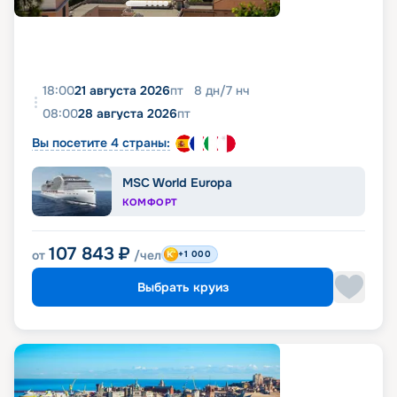
18:00
21 августа 2026
пт
8
дн
/
7
нч
08:00
28 августа 2026
пт
Вы посетите 4 страны:
MSC World Europa
КОМФОРТ
107 843
₽
от
/чел
+1 000
Выбрать круиз