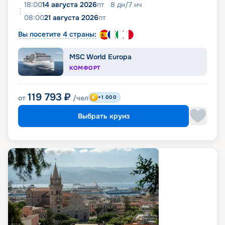
18:00
14 августа 2026
пт
8
дн
/
7
нч
08:00
21 августа 2026
пт
Вы посетите 4 страны:
MSC World Europa
КОМФОРТ
119 793
₽
от
/чел
+1 000
Выбрать круиз