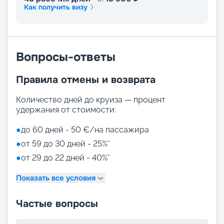
Как получить визу
Вопросы-ответы
Правила отмены и возврата
Количество дней до круиза — процент
удержания от стоимости:
●
до 60 дней - 50 €/на пассажира
●
от 59 до 30 дней - 25%*
●
от 29 до 22 дней - 40%*
Показать все условия
Частые вопросы