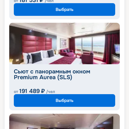
181 531
₽
от
/чел
Выбрать
Сьют с панорамным окном
Premium Aurea (SLS)
191 489
₽
от
/чел
Выбрать