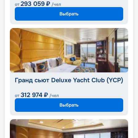
293 059
₽
от
/чел
Выбрать
Гранд сьют Deluxe Yacht Club (YCP)
312 974
₽
от
/чел
Выбрать