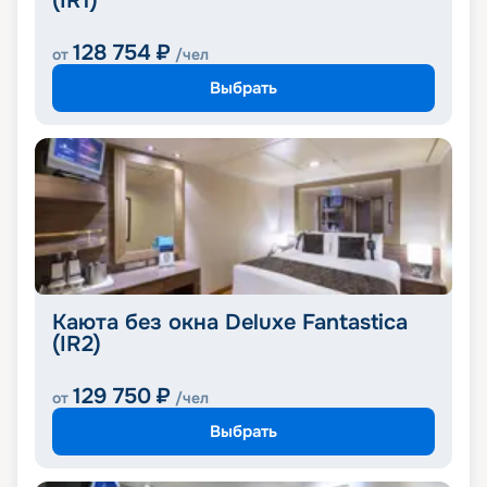
(IR1)
128 754
₽
от
/чел
Выбрать
Каюта без окна Deluxe Fantastica
(IR2)
129 750
₽
от
/чел
Выбрать