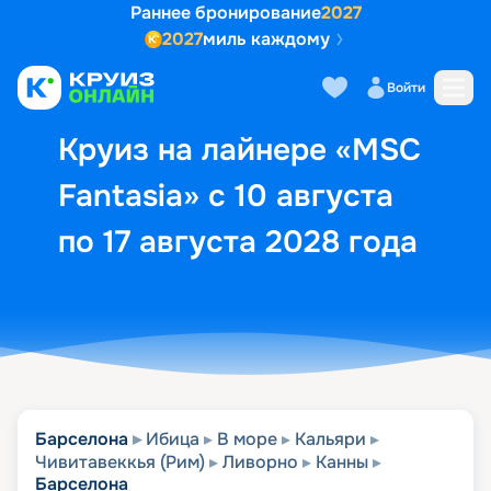
Раннее бронирование
2027
2027
миль каждому
Описание
Выбор кают
Маршрут и экск
Войти
Круиз на лайнере «MSC
Fantasia» с 10 августа
по 17 августа 2028 года
Барселона
Ибица
В море
Кальяри
Чивитавеккья (Рим)
Ливорно
Канны
Барселона