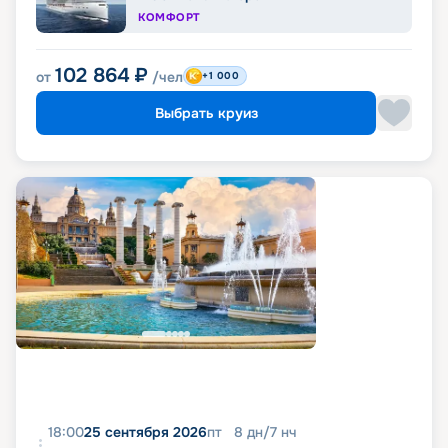
КОМФОРТ
102 864
₽
от
/чел
+1 000
Выбрать круиз
18:00
25 сентября 2026
пт
8
дн
/
7
нч