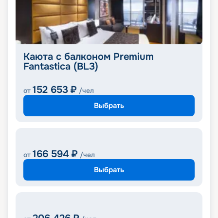
Каюта с балконом Premium
Fantastica (BL3)
152 653
₽
от
/чел
Выбрать
166 594
₽
от
/чел
Выбрать