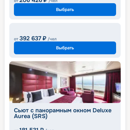
206 426
₽
от
/чел
Выбрать
392 637
₽
от
/чел
Выбрать
Сьют с панорамным окном Deluxe
Aurea (SRS)