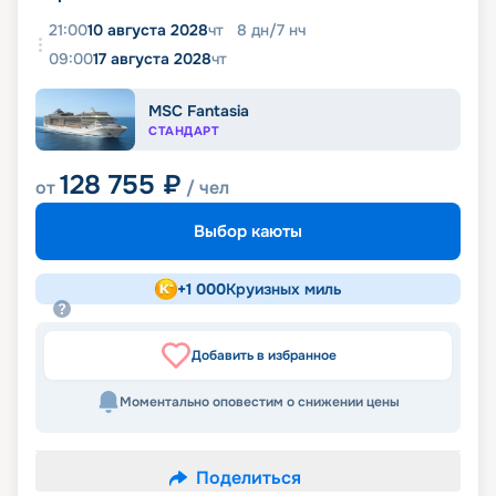
21:00
10 августа 2028
чт
8
дн
/
7
нч
09:00
17 августа 2028
чт
MSC Fantasia
СТАНДАРТ
128 755
₽
от
/ чел
Выбор каюты
+
1 000
Круизных миль
Добавить в избранное
Моментально оповестим о снижении цены
Поделиться