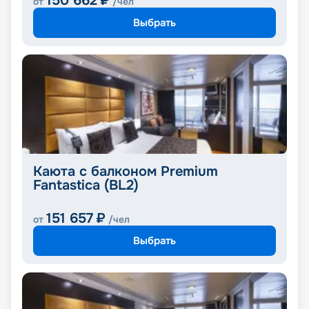
150 662
₽
от
/чел
Выбрать
Каюта с балконом Premium
Fantastica (BL2)
151 657
₽
от
/чел
Выбрать