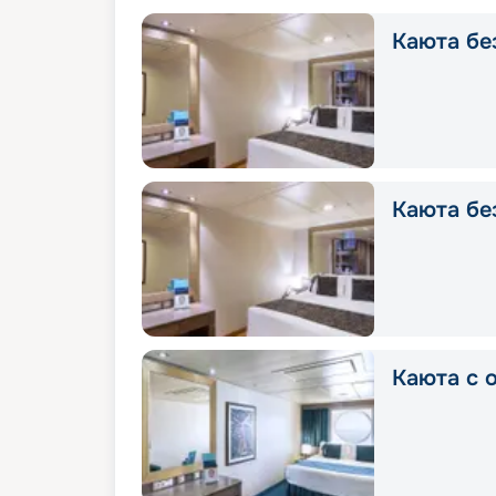
Каюта без
Каюта без
Каюта с о