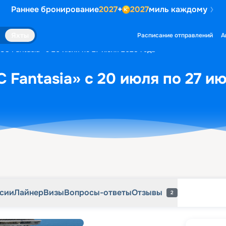
Раннее бронирование
2027
+
2027
миль каждому
рсии
Лайнер
Визы
Вопросы-ответы
Отзывы
2
Яхты
Расписание отправлений
А
SC Fantasia» с 20 июля по 27 июля 2028 года
 Fantasia» с 20 июля по 27 и
рсии
Лайнер
Визы
Вопросы-ответы
Отзывы
2