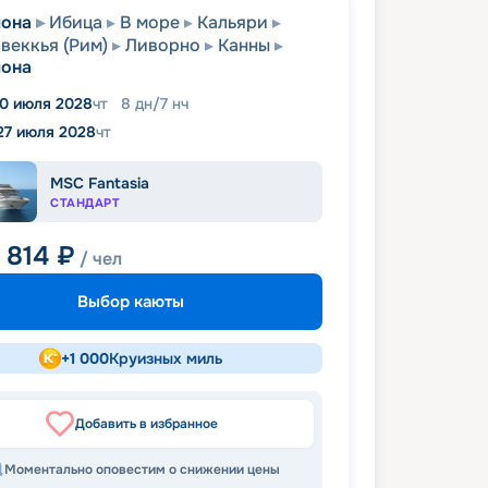
лона
Ибица
В море
Кальяри
веккья (Рим)
Ливорно
Канны
лона
0 июля 2028
чт
8
дн
/
7
нч
27 июля 2028
чт
MSC Fantasia
СТАНДАРТ
 814
₽
/ чел
Выбор каюты
+
1 000
Круизных миль
Добавить в избранное
Моментально оповестим о снижении цены