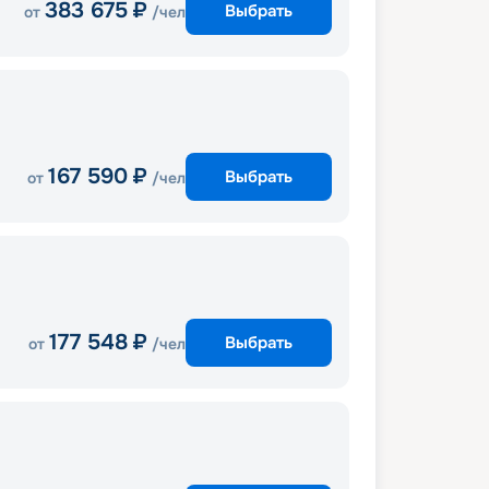
383 675
₽
Выбрать
от
/чел
167 590
₽
Выбрать
от
/чел
177 548
₽
Выбрать
от
/чел