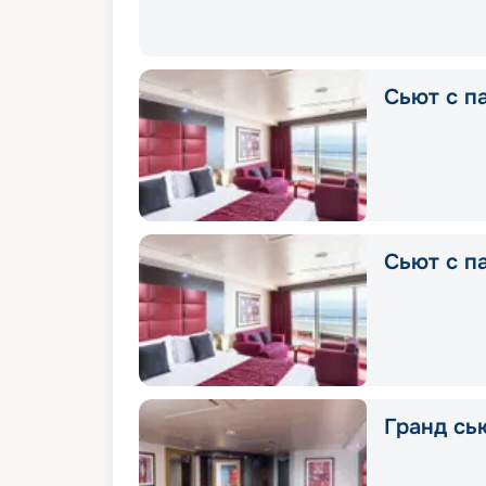
Сьют с п
Сьют с п
Гранд сью