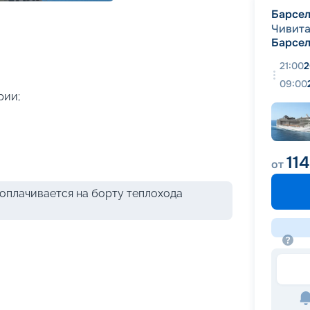
+
59
фотографий
Барсе
Чивита
Барсе
21:00
2
09:00
рии;
114
от
оплачивается на борту теплохода