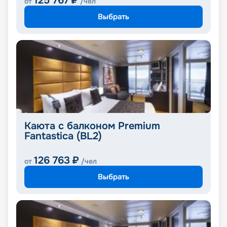
125 767
₽
от
/чел
Выбрать
Каюта с балконом Premium
Fantastica (BL2)
126 763
₽
от
/чел
Выбрать