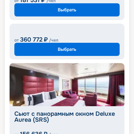
181 531
₽
от
/чел
Выбрать
360 772
₽
от
/чел
Выбрать
Сьют с панорамным окном Deluxe
Aurea (SRS)