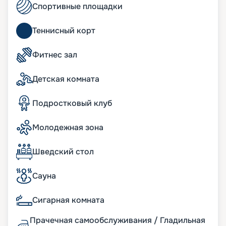
Спортивные площадки
Fantasia
Теннисный корт
Питание по системе «все включено» входит в
стоимость тура. Пассажиров приглашают
основные рестораны с заказным меню, а также
Фитнес зал
ресторан со «шведским столом». Меню
отличается разнообразием: посетителям
Детская комната
предлагают блюда средиземноморской,
американской, мексиканской, итальянской,
французской кухни. По желанию можно заказать
Подростковый клуб
вегетарианские, диетические, детские блюда.
Кроме ресторанов, туристов гостеприимно
Молодежная зона
встретят в многочисленных барах и лаунжах,
предлагающих разнообразные напитки, закуски,
Шведский стол
десерты.
Развлечения на лайнере
Сауна
На 18 палубах гигантского плавучего отеля
Сигарная комната
разместилась развлекательная инфраструктура,
по разнообразию не уступающая городской.
Прачечная самообслуживания / Гладильная