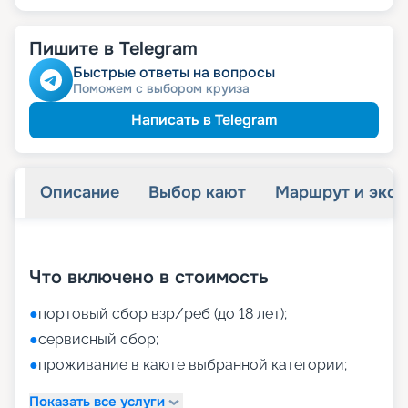
Пишите в Telegram
Быстрые ответы на вопросы
Поможем с выбором круиза
Написать в Telegram
Описание
Выбор кают
Маршрут и экск
+
60
фотографий
Что включено в стоимость
●
портовый сбор взр/реб (до 18 лет);
●
сервисный сбор;
●
проживание в каюте выбранной категории;
Показать все услуги