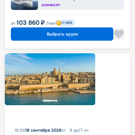
КОМФОРТ
103 860
₽
от
/чел
+1 000
Выбрать круиз
18:00
18 сентября 2026
пт
8
дн
/
7
нч