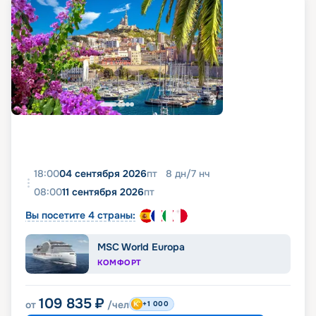
18:00
04 сентября 2026
пт
8
дн
/
7
нч
08:00
11 сентября 2026
пт
Вы посетите 4 страны:
MSC World Europa
КОМФОРТ
109 835
₽
от
/чел
+1 000