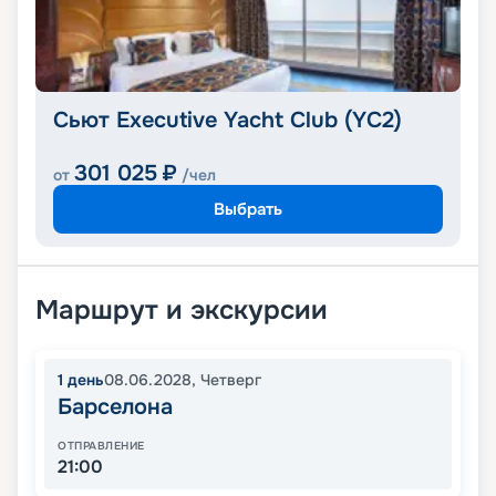
Сьют Executive Yacht Club (YC2)
301 025
₽
от
/чел
Выбрать
Маршрут и экскурсии
1
день
08.06.2028
,
Четверг
Барселона
ОТПРАВЛЕНИЕ
21:00