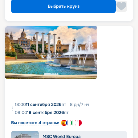
Выбрать круиз
18:00
11 сентября 2026
пт
8
дн
/
7
нч
08:00
18 сентября 2026
пт
Вы посетите 4 страны:
MSC World Europa