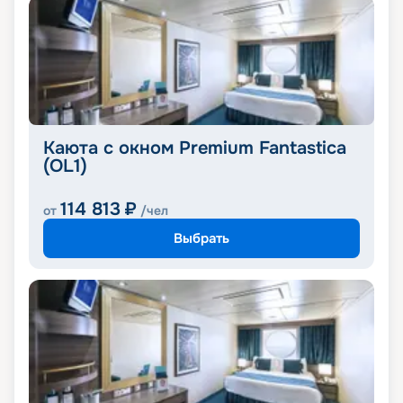
Каюта с окном Premium Fantastica
(OL1)
114 813
₽
от
/чел
Выбрать