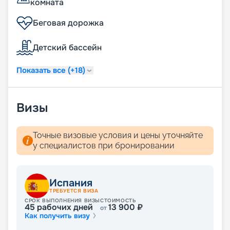
Бассейны и джакузи, аквапарк и тренажерные
комната
залы, спа-комплекс Aurea Spa и Wellness center,
театр Teatro L’Avanguardia и 4D-кинотеатры – это
Беговая дорожка
только начальные пункты списка развлечений.
Отдельные игровые зоны и развлекательные
Детский бассейн
программы ждут юных путешественников.
Показать все (+18)
Путешествуйте с
«Круиз.онлайн»
Визы
Наша компания предлагает купить путевку на
лайнер MSC Fantasia в навигацию 2026 - 2027 г.
На сайте вы найдете актуальное расписание и
Точные визовые условия и цены уточняйте
маршруты круизов, цену путевки, схемы палуб,
у специалистов при бронировании
описание кают, фото внутренних интерьеров,
отзывы опытных круизеров. Если у вас возникли
вопросы, вас с удовольствием
Испания
проконсультирует опытный специалист
ТРЕБУЕТСЯ ВИЗА
компании. Круиз на лайнере MSC Fantasia –
СРОК ВЫПОЛНЕНИЯ ВИЗЫ
СТОИМОСТЬ
мечта, ставшая реальностью!
45
рабочих дней
13 900
₽
от
Как получить визу