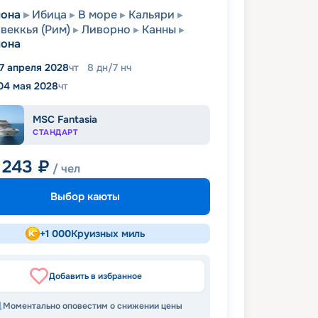
лона
Ибица
В море
Кальяри
веккья (Рим)
Ливорно
Канны
лона
7 апреля 2028
чт
8
дн
/
7
нч
04 мая 2028
чт
MSC Fantasia
СТАНДАРТ
 243
₽
/ чел
Выбор каюты
+
1 000
Круизных миль
Добавить в избранное
Моментально оповестим о снижении цены