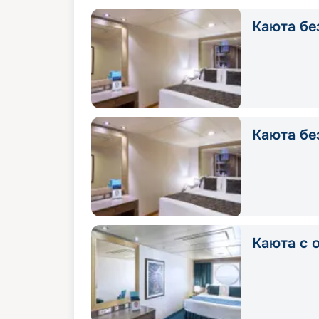
Каюта без
Каюта без
Каюта с о