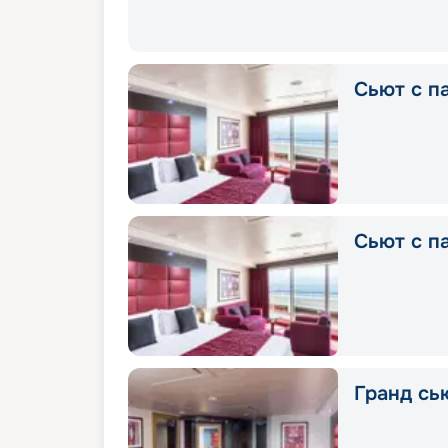
Сьют с п
Сьют с п
Гранд сью