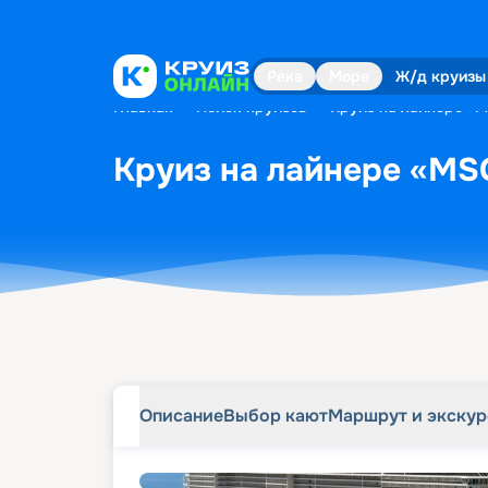
Описание
Выбор кают
Маршрут и экску
Река
Море
Ж/д круизы
Главная
•
Поиск круизов
•
Круиз на лайнере «M
Круиз на лайнере «MSC
Описание
Выбор кают
Маршрут и экску