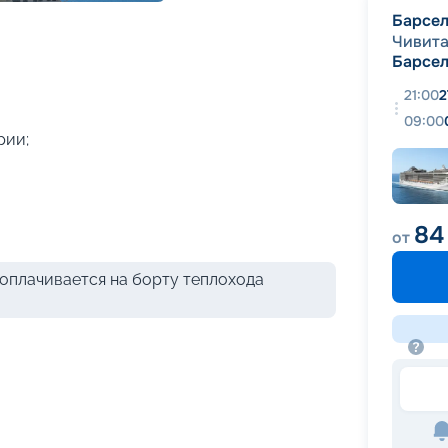
+
58
фотографий
Барсе
Чивита
Барсе
21:00
2
09:00
рии;
84
от
оплачивается на борту теплохода