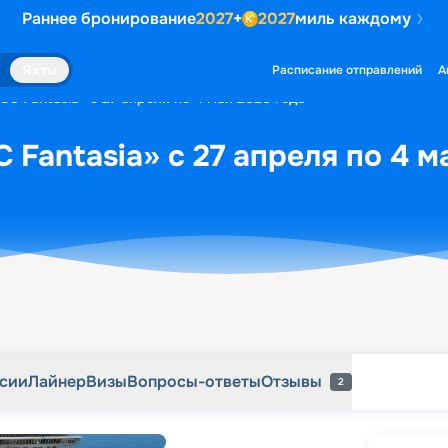
Раннее бронирование
2027
+
2027
миль каждому
рсии
Лайнер
Визы
Вопросы-ответы
Отзывы
2
Яхты
Расписание отправлений
А
SC Fantasia» с 27 апреля по 4 мая 2028 года
 Fantasia» с 27 апреля по 4 м
рсии
Лайнер
Визы
Вопросы-ответы
Отзывы
2