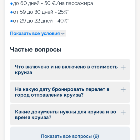
• игровые зоны от LEGO;
●
до 60 дней - 50 €/на пассажира
• детский клуб Chicco.
●
от 59 до 30 дней - 25%*
●
от 29 до 22 дней - 40%*
Путешествуйте с
«Круиз.онлайн»
Показать все условия
Наша компания предлагает купить путевки на
Частые вопросы
круизы MSC World Europa не выходя из дома. На
нашем сайте вы найдете всю необходимую
информацию для выбора тура: расписание
Что включено и не включено в стоимость
круизов на 2026 - 2027 г., характеристики
круиза
лайнера, описание кают, цены на путевки, фото
интерьеров, отзывы туристов и другие данные.
На какую дату бронировать перелет в
Опытные специалисты с удовольствием
город отправления круиза?
проконсультируют вас, помогут с оформлением
документов и проведением оплаты, будут
оказывать информационную поддержку на
Какие документы нужны для круиза и во
протяжении круиза. Бронируйте путевки и
время круиза?
отправляйтесь в сказочное путешествие на
лайнере из будущего!
Показать все вопросы (9)