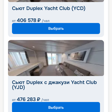
Сьют Duplex Yacht Club (YCD)
406 578
₽
от
/чел
Выбрать
Сьют Duplex с джакузи Yacht Club
(YJD)
476 283
₽
от
/чел
Выбрать