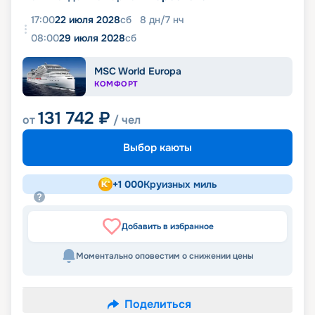
17:00
22 июля 2028
сб
8
дн
/
7
нч
08:00
29 июля 2028
сб
MSC World Europa
КОМФОРТ
131 742
₽
от
/ чел
Выбор каюты
+
1 000
Круизных миль
Добавить в избранное
Моментально оповестим о снижении цены
Поделиться