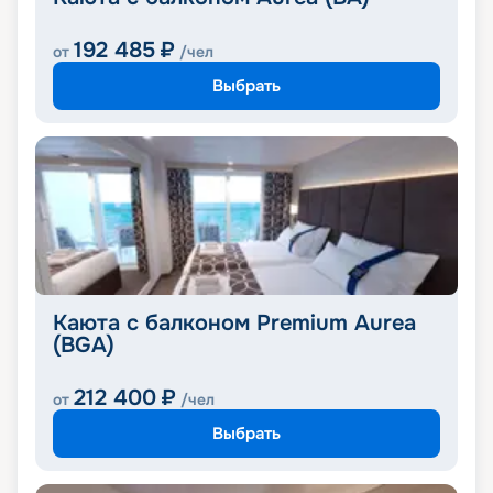
192 485
₽
от
/чел
Выбрать
Каюта с балконом Premium Aurea
(BGA)
212 400
₽
от
/чел
Выбрать