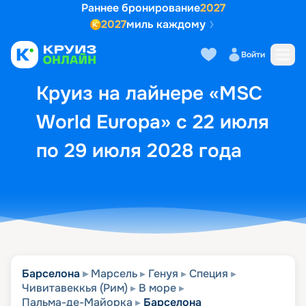
Раннее бронирование
2027
2027
миль каждому
Описание
Выбор кают
Маршрут и экск
Войти
Круиз на лайнере «MSC
World Europa» с 22 июля
по 29 июля 2028 года
Барселона
Марсель
Генуя
Специя
Чивитавеккья (Рим)
В море
Пальма-де-Майорка
Барселона