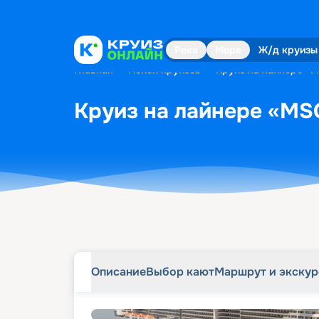
Описание
Выбор кают
Маршрут и экску
Река
Море
Ж/д круизы
Главная
•
Поиск круизов
•
Круиз на лайнере «MS
Круиз на лайнере «MSC
Описание
Выбор кают
Маршрут и экску