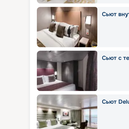
Сьют вну
Сьют с т
Сьют Delu