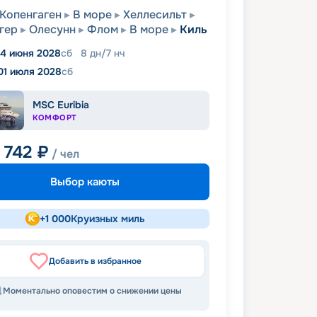
Копенгаген
В море
Хеллесильт
гер
Олесунн
Флом
В море
Киль
4 июня 2028
сб
8
дн
/
7
нч
01 июля 2028
сб
MSC Euribia
КОМФОРТ
 742
₽
/ чел
Выбор каюты
+
1 000
Круизных миль
Добавить в избранное
Моментально оповестим о снижении цены