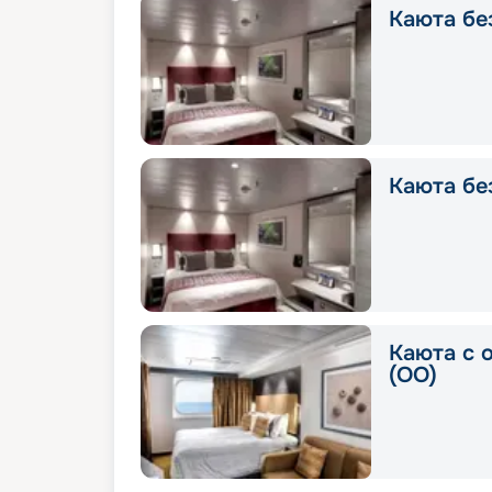
Каюта без
Каюта без
Каюта с 
(OO)