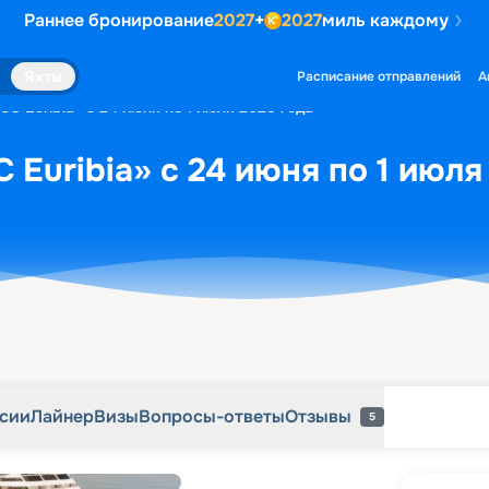
Раннее бронирование
2027
+
2027
миль каждому
рсии
Лайнер
Визы
Вопросы-ответы
Отзывы
5
Яхты
Расписание отправлений
А
C Euribia» с 24 июня по 1 июля 2028 года
 Euribia» с 24 июня по 1 июля
рсии
Лайнер
Визы
Вопросы-ответы
Отзывы
5