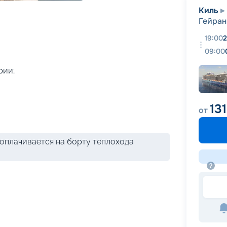
+
32
фотографий
Киль
Гейран
19:00
2
09:00
рии;
131
от
оплачивается на борту теплохода