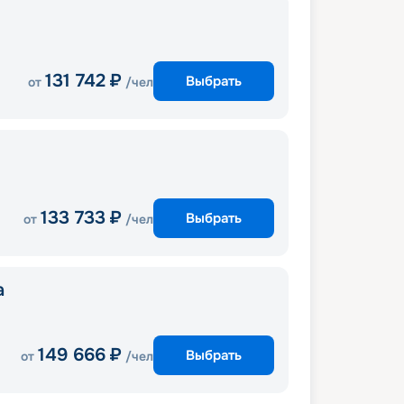
131 742
₽
Выбрать
от
/чел
133 733
₽
Выбрать
от
/чел
a
149 666
₽
Выбрать
от
/чел