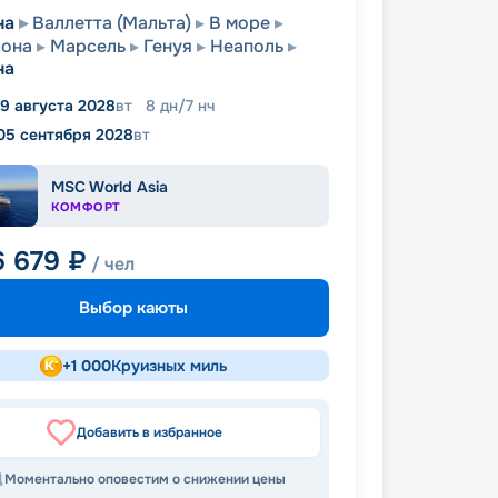
на
Валлетта (Мальта)
В море
лона
Марсель
Генуя
Неаполь
на
9 августа 2028
вт
8
дн
/
7
нч
05 сентября 2028
вт
MSC World Asia
КОМФОРТ
6 679
₽
/ чел
Выбор каюты
+
1 000
Круизных миль
Добавить в избранное
Моментально оповестим о снижении цены