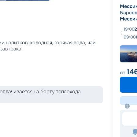
+
26
фотографий
Месси
Барсе
Месси
19:00
2
09:00
и напитков: холодная, горячая вода, чай
 завтрака;
14
от
оплачивается на борту теплохода