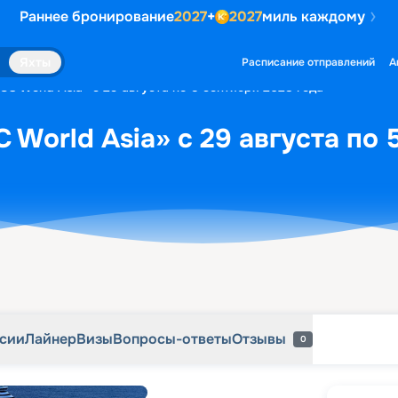
Раннее бронирование
2027
+
2027
миль каждому
рсии
Лайнер
Визы
Вопросы-ответы
Отзывы
0
Яхты
Расписание отправлений
А
SC World Asia» с 29 августа по 5 сентября 2028 года
 World Asia» с 29 августа по 
рсии
Лайнер
Визы
Вопросы-ответы
Отзывы
0