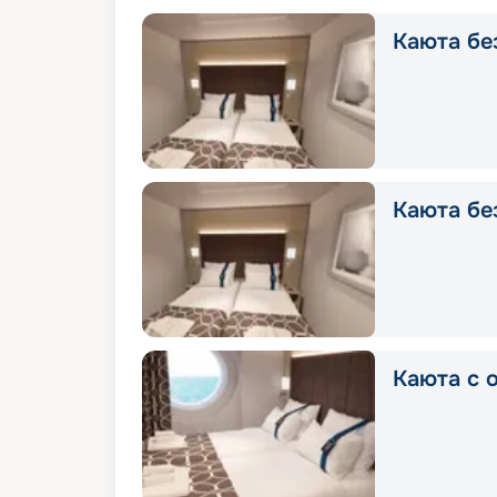
Каюта без
Каюта без
Каюта с о