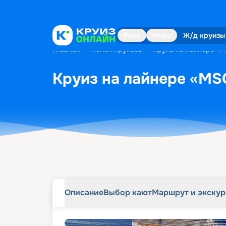
Описание
Выбор кают
Маршрут и экску
Река
Море
Ж/д круизы
Главная
•
Поиск круизов
•
Круиз на лайнере «M
Круиз на лайнере «MSC
Описание
Выбор кают
Маршрут и экску