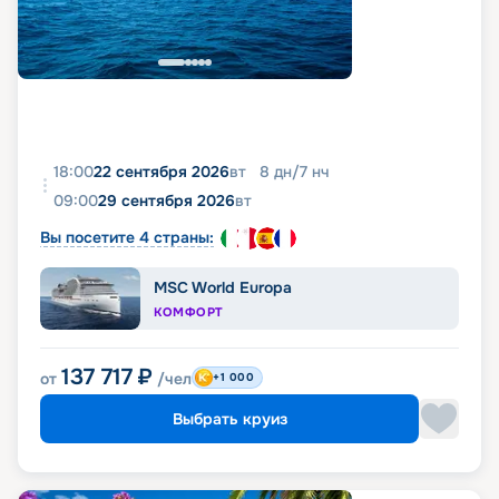
18:00
22 сентября 2026
вт
8
дн
/
7
нч
09:00
29 сентября 2026
вт
Вы посетите 4 страны:
MSC World Europa
КОМФОРТ
137 717
₽
от
/чел
+1 000
Выбрать круиз