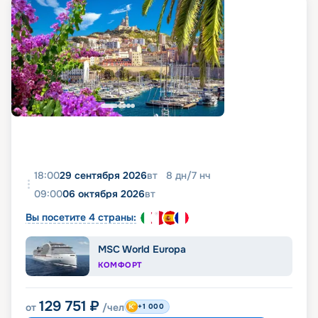
18:00
29 сентября 2026
вт
8
дн
/
7
нч
09:00
06 октября 2026
вт
Вы посетите 4 страны:
MSC World Europa
КОМФОРТ
129 751
₽
от
/чел
+1 000