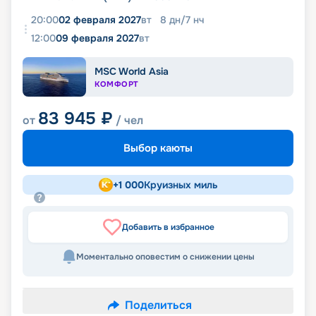
20:00
02 февраля 2027
вт
8
дн
/
7
нч
12:00
09 февраля 2027
вт
MSC World Asia
КОМФОРТ
83 945
₽
от
/ чел
Выбор каюты
+
1 000
Круизных миль
Добавить в избранное
Моментально оповестим о снижении цены
Поделиться