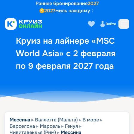
Раннее бронирование
2027
2027
миль каждому
Описание
Выбор кают
Маршрут и экск
Войти
Круиз на лайнере «MSC
World Asia» с 2 февраля
по 9 февраля 2027 года
Мессина
Валлетта (Мальта)
В море
Барселона
Марсель
Генуя
Чивитавеккья (Рим)
Мессина