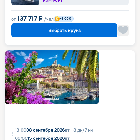
КОМФОРТ
137 717
₽
от
/чел
+1 000
Выбрать круиз
18:00
08 сентября 2026
вт
8
дн
/
7
нч
09:00
15 сентября 2026
вт