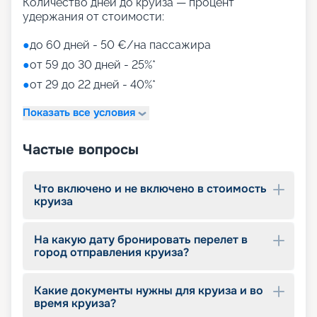
для детей)
Количество дней до круиза — процент
Aquapark (с открытыми игровыми
удержания от стоимости:
площадками, бассейнами-лягушатниками,
водными пушками, 3 водными горками с
●
до 60 дней - 50 €/на пассажира
эффектами виртуальной реальности)
●
от 59 до 30 дней - 25%*
мини-гольф и теннис
●
от 29 до 22 дней - 40%*
7 бассейнов
11 джакузи
Показать все условия
детский внутренний комплекс,
спроектированный Lego & Chicco
Частые вопросы
Что включено и не включено в стоимость
круиза
На какую дату бронировать перелет в
город отправления круиза?
Какие документы нужны для круиза и во
время круиза?