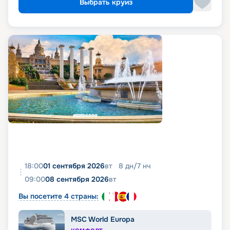
Выбрать круиз
18:00
01 сентября 2026
вт
8
дн
/
7
нч
09:00
08 сентября 2026
вт
Вы посетите 4 страны:
MSC World Europa