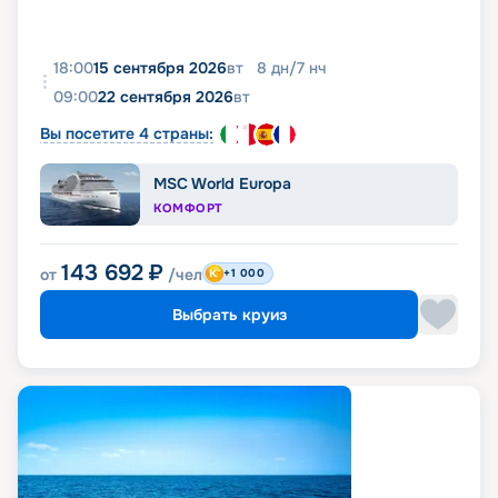
18:00
15 сентября 2026
вт
8
дн
/
7
нч
09:00
22 сентября 2026
вт
Вы посетите 4 страны:
MSC World Europa
КОМФОРТ
143 692
₽
от
/чел
+1 000
Выбрать круиз