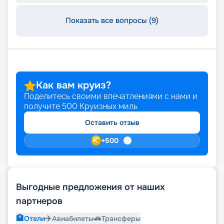
Показать все вопросы (9)
Как вам круиз?
Поделитесь своими впечатлениями с нами и
получите
500
Круизных миль
Оставить отзыв
+
500
Выгодные предложения от наших
партнеров
🏨
✈️
🚗
Отели
Авиабилеты
Трансферы