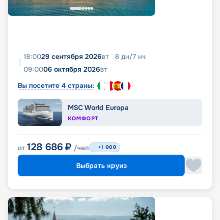
18:00
29 сентября 2026
вт
8
дн
/
7
нч
09:00
06 октября 2026
вт
Вы посетите 4 страны:
MSC World Europa
КОМФОРТ
128 686
₽
от
/чел
+1 000
Выбрать круиз