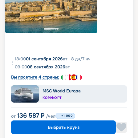
18:00
01 сентября 2026
вт
8
дн
/
7
нч
09:00
08 сентября 2026
вт
Вы посетите 4 страны:
MSC World Europa
КОМФОРТ
136 587
₽
от
/чел
+1 000
Выбрать круиз