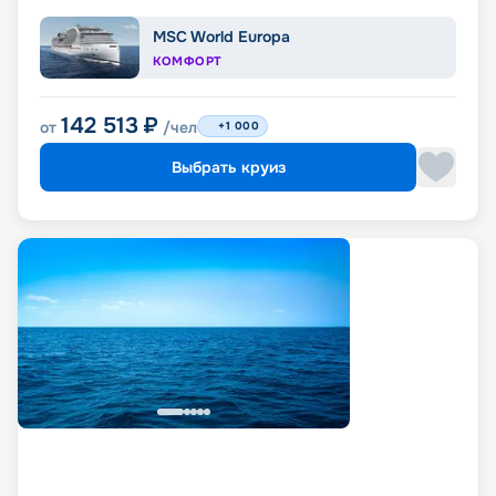
MSC World Europa
КОМФОРТ
142 513
₽
от
/чел
+1 000
Выбрать круиз