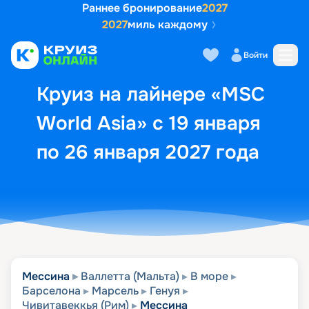
Раннее бронирование
2027
2027
миль каждому
Описание
Выбор кают
Маршрут и экск
Войти
Круиз на лайнере «MSC
World Asia» с 19 января
по 26 января 2027 года
Мессина
Валлетта (Мальта)
В море
Барселона
Марсель
Генуя
Чивитавеккья (Рим)
Мессина