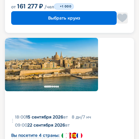
161 277
₽
от
/чел
+1 000
Выбрать круиз
18:00
15 сентября 2026
вт
8
дн
/
7
нч
09:00
22 сентября 2026
вт
Вы посетите 4 страны: