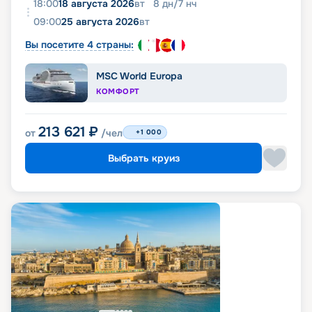
18:00
18 августа 2026
вт
8
дн
/
7
нч
09:00
25 августа 2026
вт
Вы посетите 4 страны:
MSC World Europa
КОМФОРТ
213 621
₽
от
/чел
+1 000
Выбрать круиз