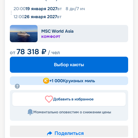
20:00
19 января 2027
вт
8
дн
/
7
нч
12:00
26 января 2027
вт
MSC World Asia
КОМФОРТ
78 318
₽
от
/ чел
Выбор каюты
+
1 000
Круизных миль
Добавить в избранное
Моментально оповестим о снижении цены
Поделиться