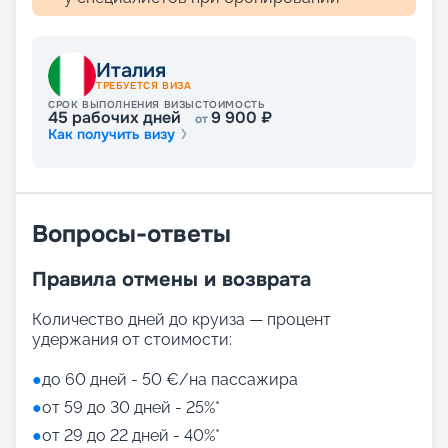
концепции. Выбирайте на свой вкус!
Развлечения на лайнере
Италия
ТРЕБУЕТСЯ ВИЗА
СРОК ВЫПОЛНЕНИЯ ВИЗЫ
СТОИМОСТЬ
45
рабочих дней
9 900
₽
от
Как получить визу
Лайнер предлагает огромное разнообразие
развлечений, от раслебления в спа-зонах до
активных спортивных игр.
На выбор представлены такие пространства:
Zen District (оздоровительный и
Вопросы-ответы
релаксационный комплекс только для взрослых)
Family District (с 10 детскими площадками/
Правила отмены и возврата
бассейнами, клубами, игровыми зонами)
Family Sundeck (зона для загара, подходящая
для детей)
Количество дней до круиза — процент
Aquapark (с открытыми игровыми
удержания от стоимости:
площадками, бассейнами-лягушатниками,
водными пушками, 3 водными горками с
●
до 60 дней - 50 €/на пассажира
эффектами виртуальной реальности)
●
от 59 до 30 дней - 25%*
мини-гольф и теннис
●
от 29 до 22 дней - 40%*
7 бассейнов