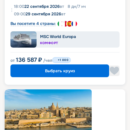
18:00
22 сентября 2026
вт
8
дн
/
7
нч
09:00
29 сентября 2026
вт
Вы посетите 4 страны:
MSC World Europa
КОМФОРТ
136 587
₽
от
/чел
+1 000
Выбрать круиз