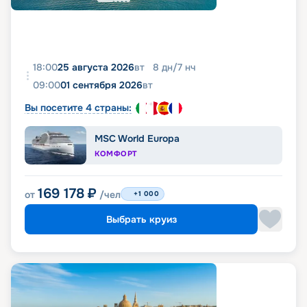
18:00
25 августа 2026
вт
8
дн
/
7
нч
09:00
01 сентября 2026
вт
Вы посетите 4 страны:
MSC World Europa
КОМФОРТ
169 178
₽
от
/чел
+1 000
Выбрать круиз