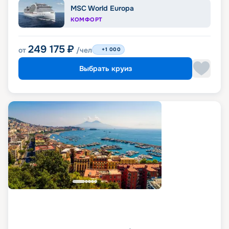
MSC World Europa
КОМФОРТ
249 175
₽
от
/чел
+1 000
Выбрать круиз