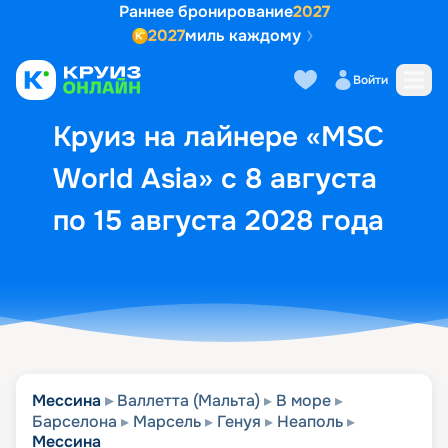
Раннее бронирование
2027
2027
миль каждому
Описание
Выбор кают
Маршрут и экск
Войти
Круиз на лайнере «MSC
World Asia» с 8 августа
по 15 августа 2028 года
Мессина
Валлетта (Мальта)
В море
Барселона
Марсель
Генуя
Неаполь
Мессина