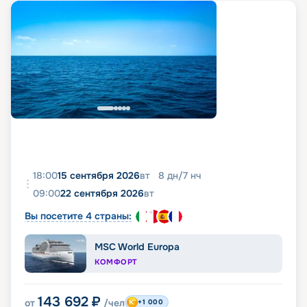
18:00
15 сентября 2026
вт
8
дн
/
7
нч
09:00
22 сентября 2026
вт
Вы посетите 4 страны:
MSC World Europa
КОМФОРТ
143 692
₽
от
/чел
+1 000