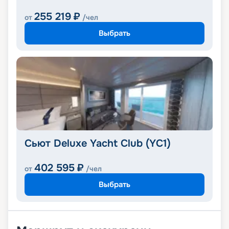
255 219
₽
от
/чел
Выбрать
Сьют Deluxe Yacht Club (YC1)
402 595
₽
от
/чел
Выбрать