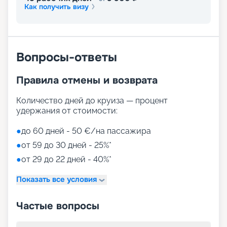
Как получить визу
Лайнер предлагает огромное разнообразие
развлечений, от раслебления в спа-зонах до
активных спортивных игр.
На выбор представлены такие пространства:
Zen District (оздоровительный и
Вопросы-ответы
релаксационный комплекс только для взрослых)
Family District (с 10 детскими площадками/
Правила отмены и возврата
бассейнами, клубами, игровыми зонами)
Family Sundeck (зона для загара, подходящая
для детей)
Количество дней до круиза — процент
Aquapark (с открытыми игровыми
удержания от стоимости:
площадками, бассейнами-лягушатниками,
водными пушками, 3 водными горками с
●
до 60 дней - 50 €/на пассажира
эффектами виртуальной реальности)
●
от 59 до 30 дней - 25%*
мини-гольф и теннис
●
от 29 до 22 дней - 40%*
7 бассейнов
11 джакузи
Показать все условия
детский внутренний комплекс,
спроектированный Lego & Chicco
Частые вопросы