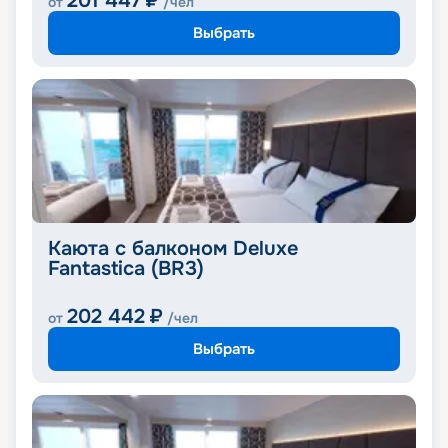
201 447
₽
от
/чел
Выбрать
Каюта с балконом Deluxe
Fantastica (BR3)
202 442
₽
от
/чел
Выбрать