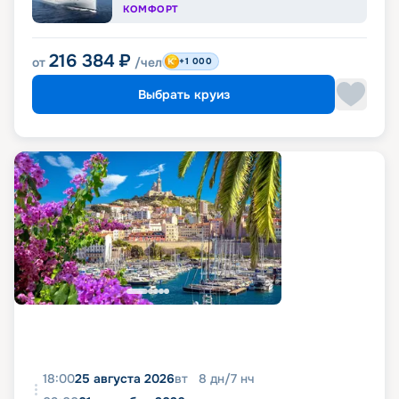
КОМФОРТ
216 384
₽
от
/чел
+1 000
Выбрать круиз
18:00
25 августа 2026
вт
8
дн
/
7
нч