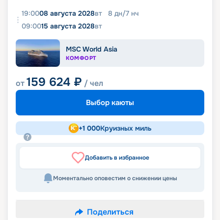
19:00
08 августа 2028
вт
8
дн
/
7
нч
09:00
15 августа 2028
вт
MSC World Asia
КОМФОРТ
159 624
₽
от
/ чел
Выбор каюты
+
1 000
Круизных миль
Добавить в избранное
Моментально оповестим о снижении цены
Поделиться