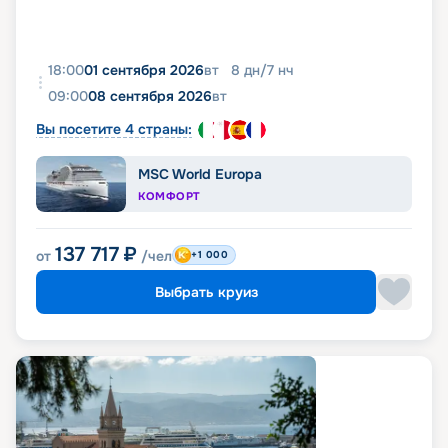
18:00
01 сентября 2026
вт
8
дн
/
7
нч
09:00
08 сентября 2026
вт
Вы посетите 4 страны:
MSC World Europa
КОМФОРТ
137 717
₽
от
/чел
+1 000
Выбрать круиз