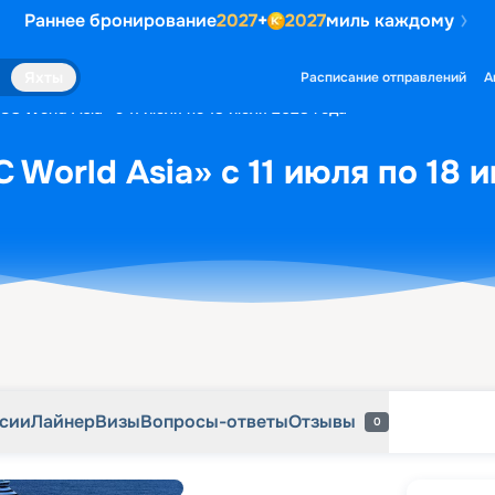
Раннее бронирование
2027
+
2027
миль каждому
рсии
Лайнер
Визы
Вопросы-ответы
Отзывы
0
Яхты
Расписание отправлений
А
C World Asia» с 11 июля по 18 июля 2028 года
 World Asia» с 11 июля по 18 
рсии
Лайнер
Визы
Вопросы-ответы
Отзывы
0