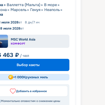
на
Валлетта (Мальта)
В море
лона
Марсель
Генуя
Неаполь
на
1 июля 2028
вт
8
дн
/
7
нч
18 июля 2028
вт
MSC World Asia
КОМФОРТ
6 463
₽
/ чел
Выбор каюты
+
1 000
Круизных миль
Добавить в избранное
Моментально оповестим о снижении цены