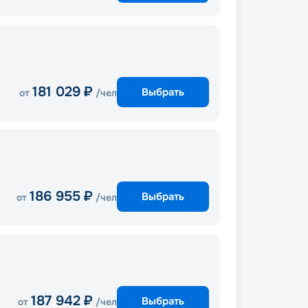
181 029
₽
Выбрать
от
/чел
186 955
₽
Выбрать
от
/чел
187 942
₽
Выбрать
от
/чел