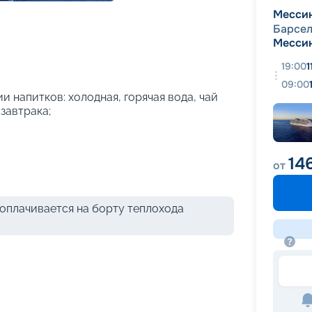
+
26
фотографий
Месси
Барсе
Месси
19:00
1
09:00
и напитков: холодная, горячая вода, чай
 завтрака;
14
от
оплачивается на борту теплохода