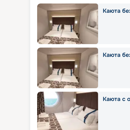
Каюта без
Каюта без
Каюта с о