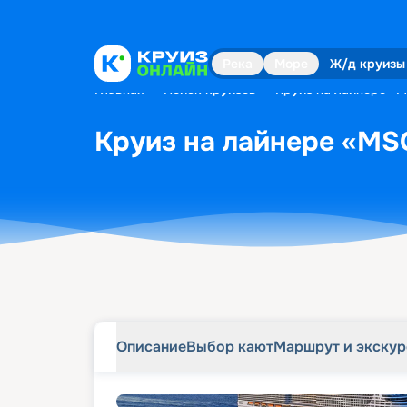
Описание
Выбор кают
Маршрут и экску
Река
Море
Ж/д круизы
Главная
•
Поиск круизов
•
Круиз на лайнере «MS
Круиз на лайнере «MSC
Описание
Выбор кают
Маршрут и экску