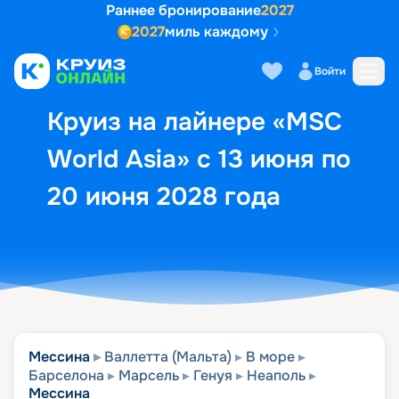
Раннее бронирование
2027
2027
миль каждому
Описание
Выбор кают
Маршрут и экск
Войти
Круиз на лайнере «MSC
World Asia» с 13 июня по
20 июня 2028 года
Мессина
Валлетта (Мальта)
В море
Барселона
Марсель
Генуя
Неаполь
Мессина