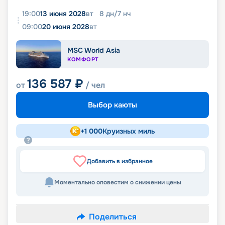
19:00
13 июня 2028
вт
8
дн
/
7
нч
09:00
20 июня 2028
вт
MSC World Asia
КОМФОРТ
136 587
₽
от
/ чел
Выбор каюты
+
1 000
Круизных миль
Добавить в избранное
Моментально оповестим о снижении цены
Поделиться