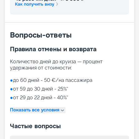
Как получить визу
Лайнер предлагает огромное разнообразие
развлечений, от раслебления в спа-зонах до
активных спортивных игр.
На выбор представлены такие пространства:
Zen District (оздоровительный и
Вопросы-ответы
релаксационный комплекс только для взрослых)
Family District (с 10 детскими площадками/
Правила отмены и возврата
бассейнами, клубами, игровыми зонами)
Family Sundeck (зона для загара, подходящая
для детей)
Количество дней до круиза — процент
Aquapark (с открытыми игровыми
удержания от стоимости:
площадками, бассейнами-лягушатниками,
водными пушками, 3 водными горками с
●
до 60 дней - 50 €/на пассажира
эффектами виртуальной реальности)
●
от 59 до 30 дней - 25%*
мини-гольф и теннис
●
от 29 до 22 дней - 40%*
7 бассейнов
11 джакузи
Показать все условия
детский внутренний комплекс,
спроектированный Lego & Chicco
Частые вопросы