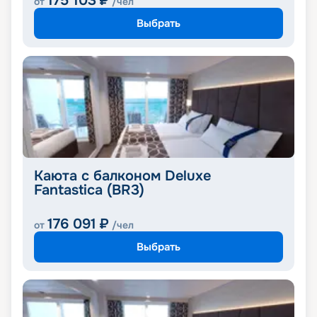
175 103
₽
от
/чел
Выбрать
Каюта с балконом Deluxe
Fantastica (BR3)
176 091
₽
от
/чел
Выбрать