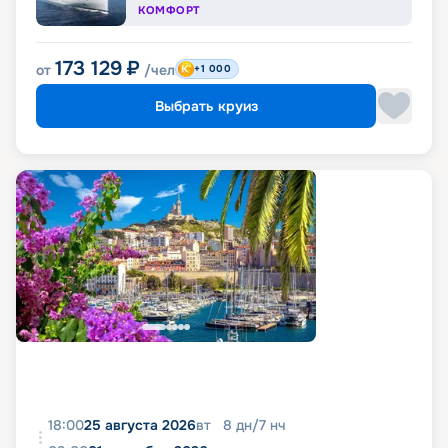
КОМФОРТ
173 129
₽
от
/чел
+1 000
Выбрать круиз
18:00
25 августа 2026
вт
8
дн
/
7
нч