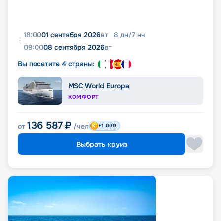
18:00
01 сентября 2026
вт
8
дн
/
7
нч
09:00
08 сентября 2026
вт
Вы посетите 4 страны:
MSC World Europa
КОМФОРТ
136 587
₽
от
/чел
+1 000
Выбрать круиз