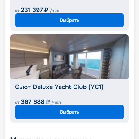
231 397
₽
от
/чел
Выбрать
Сьют Deluxe Yacht Club (YC1)
367 688
₽
от
/чел
Выбрать