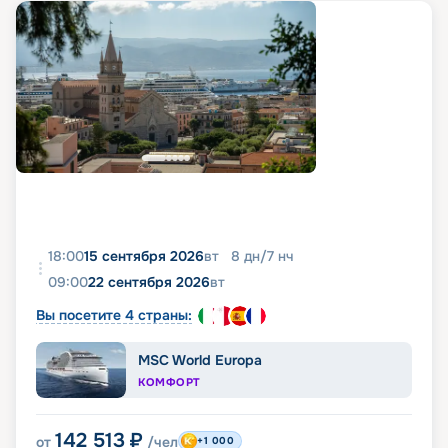
18:00
15 сентября 2026
вт
8
дн
/
7
нч
09:00
22 сентября 2026
вт
Вы посетите 4 страны:
MSC World Europa
КОМФОРТ
142 513
₽
от
/чел
+1 000