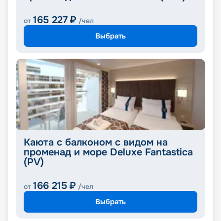
165 227
₽
от
/чел
Выбрать
Каюта с балконом с видом на
променад и море Deluxe Fantastica
(PV)
166 215
₽
от
/чел
Выбрать