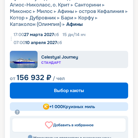
Агиос-Николаос, о. Крит
Санторини
Миконос
Милос
Афины
остров Кефалиния
Котор
Дубровник
Бари
Корфу
Катаколон (Олимпия)
Афины
17:00
27 марта 2027
сб
15
дн
/
14
нч
07:00
10 апреля 2027
сб
Celestyal Journey
СТАНДАРТ
156 932
₽
от
/ чел
Выбор каюты
+
1 000
Круизных миль
Добавить в избранное