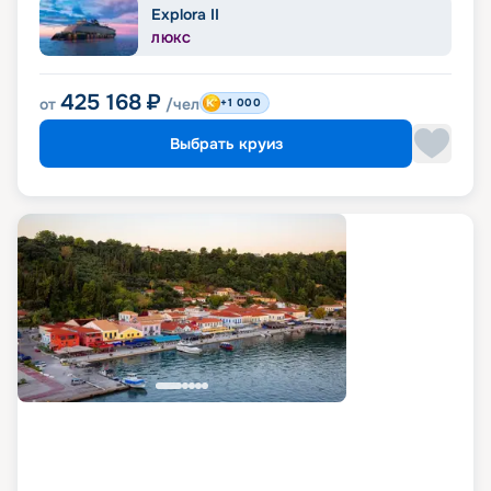
Explora II
ЛЮКС
425 168
₽
от
/чел
+1 000
Выбрать круиз