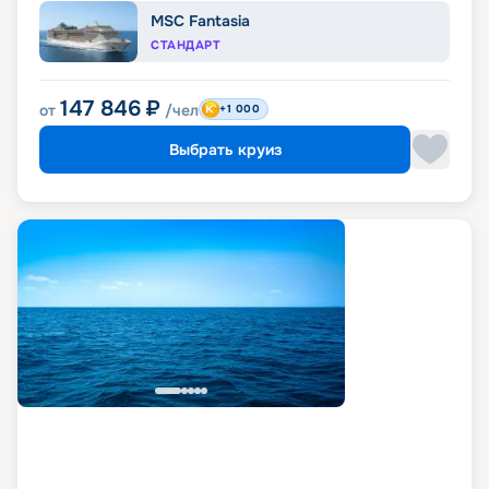
MSC Fantasia
СТАНДАРТ
147 846
₽
от
/чел
+1 000
Выбрать круиз