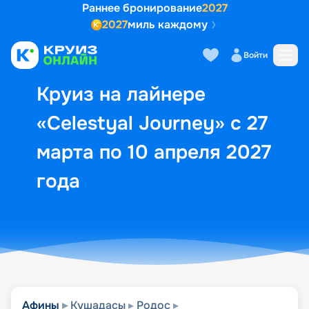
Раннее бронирование
2027
2027
миль каждому
Описание
Выбор кают
Маршрут и экск
Войти
Круиз на лайнере
«Celestyal Journey» с 27
марта по 10 апреля 2027
года
Афины
Кушадасы
Родос