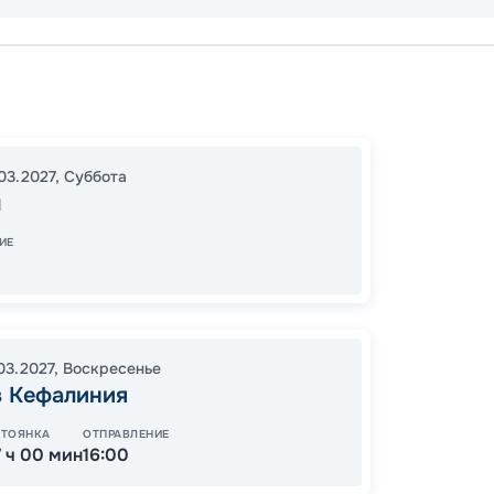
Афины
Котор
Катако
03.2027
,
Суббота
13:00
2
ы
07:00
ИЕ
Цена по
03.2027
,
Воскресенье
в Кефалиния
СТОЯНКА
ОТПРАВЛЕНИЕ
7 ч 00 мин
16:00