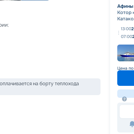
+
8
фотографий
Афины
Котор
Катако
рии;
13:00
2
07:00
Цена по
оплачивается на борту теплохода