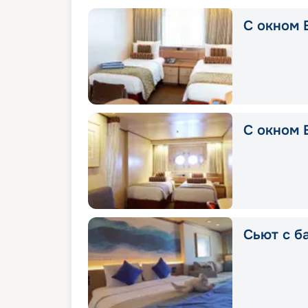
С окном E
С окном E
Сьют с б