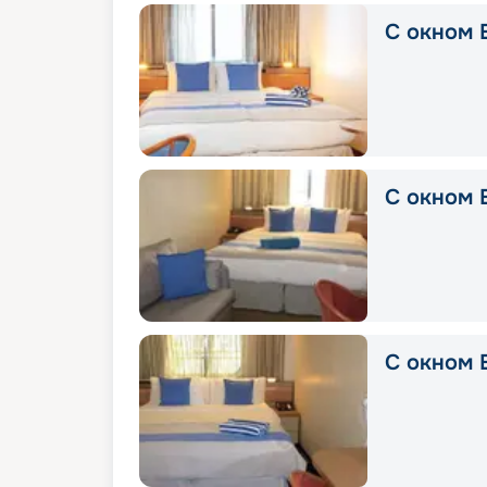
С окном 
С окном E
С окном E