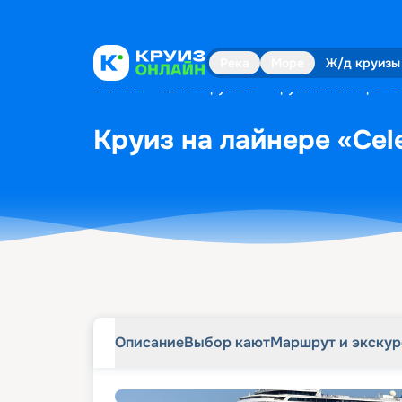
Описание
Выбор кают
Маршрут и экску
Река
Море
Ж/д круизы
Главная
•
Поиск круизов
•
Круиз на лайнере «Ce
Круиз на лайнере «Cele
Описание
Выбор кают
Маршрут и экску