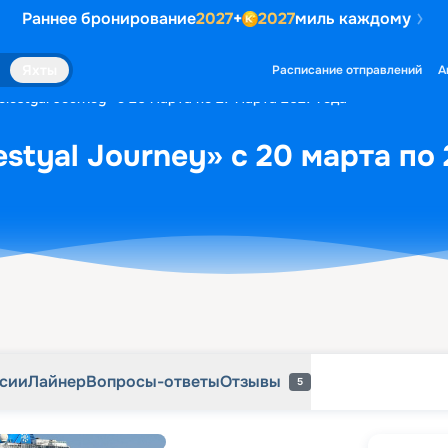
Раннее бронирование
2027
+
2027
миль каждому
рсии
Лайнер
Вопросы-ответы
Отзывы
5
Яхты
Расписание отправлений
А
lestyal Journey» с 20 марта по 27 марта 2027 года
styal Journey» с 20 марта по 
рсии
Лайнер
Вопросы-ответы
Отзывы
5