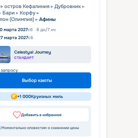
остров Кефалиния
Дубровник
Бари
Корфу
лон (Олимпия)
Афины
0 марта 2027
сб
8
дн
/
7
нч
27 марта 2027
сб
Celestyal Journey
СТАНДАРТ
 запросу
Выбор каюты
+
1 000
Круизных миль
Добавить в избранное
Моментально оповестим о снижении цены