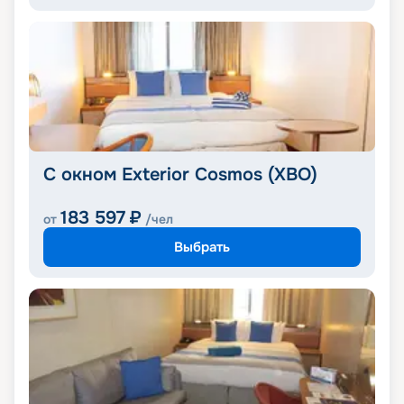
С окном Exterior Cosmos (XBO)
183 597
₽
от
/чел
Выбрать