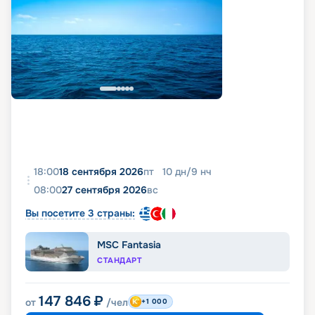
18:00
18 сентября 2026
пт
10
дн
/
9
нч
08:00
27 сентября 2026
вс
Вы посетите 3 страны:
MSC Fantasia
СТАНДАРТ
147 846
₽
от
/чел
+1 000