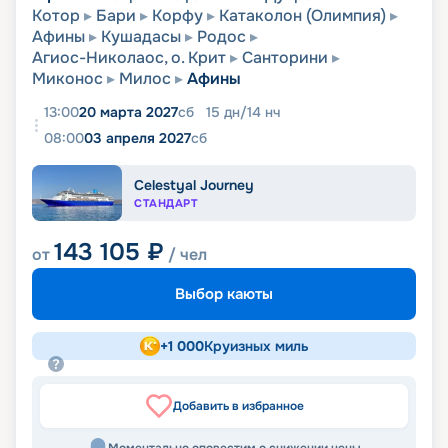
Котор
Бари
Корфу
Катаколон (Олимпия)
Афины
Кушадасы
Родос
Агиос-Николаос, о. Крит
Санторини
Миконос
Милос
Афины
13:00
20 марта 2027
сб
15
дн
/
14
нч
08:00
03 апреля 2027
сб
Celestyal Journey
СТАНДАРТ
143 105
₽
от
/ чел
Выбор каюты
+
1 000
Круизных миль
Добавить в избранное