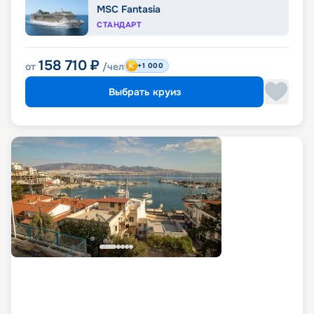
MSC Fantasia
СТАНДАРТ
158 710
₽
от
/чел
+1 000
Выбрать круиз