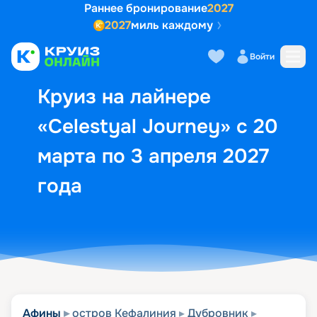
Раннее бронирование
2027
2027
миль каждому
Описание
Выбор кают
Маршрут и экск
Войти
Круиз на лайнере
«Celestyal Journey» с 20
марта по 3 апреля 2027
года
Афины
остров Кефалиния
Дубровник