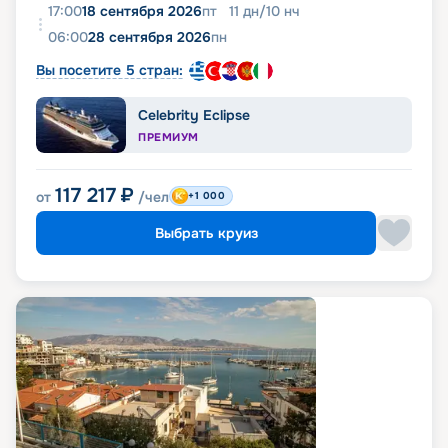
17:00
18 сентября 2026
пт
11
дн
/
10
нч
06:00
28 сентября 2026
пн
Вы посетите 5 стран:
Celebrity Eclipse
ПРЕМИУМ
117 217
₽
от
/чел
+1 000
Выбрать круиз