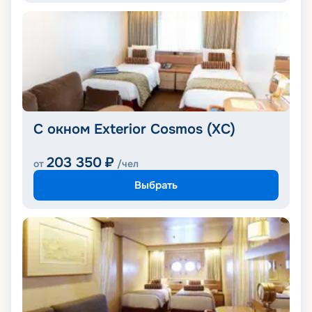
С окном Exterior Cosmos (XС)
203 350
₽
от
/чел
Выбрать