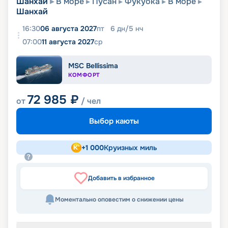
Шанхай
В море
Пусан
Фукуока
В море
Шанхай
16:30
06 августа 2027
пт
6
дн
/
5
нч
07:00
11 августа 2027
ср
MSC Bellissima
КОМФОРТ
72 985
₽
от
/ чел
Выбор каюты
+
1 000
Круизных миль
Добавить в избранное
Моментально оповестим о снижении цены