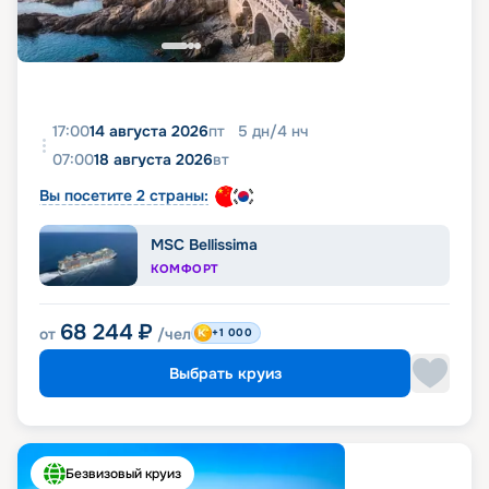
17:00
14 августа 2026
пт
5
дн
/
4
нч
07:00
18 августа 2026
вт
Вы посетите 2 страны:
MSC Bellissima
КОМФОРТ
68 244
₽
от
/чел
+1 000
Выбрать круиз
Безвизовый круиз