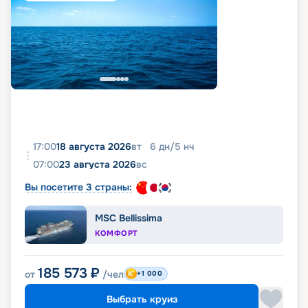
17:00
18 августа 2026
вт
6
дн
/
5
нч
07:00
23 августа 2026
вс
Вы посетите 3 страны:
MSC Bellissima
КОМФОРТ
185 573
₽
от
/чел
+1 000
Выбрать круиз