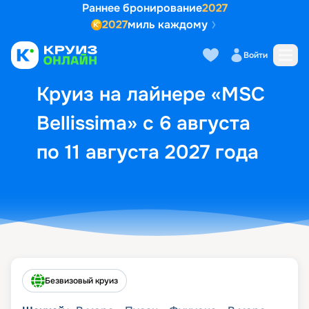
Раннее бронирование
2027
2027
миль каждому
Описание
Выбор кают
Маршрут и экск
Войти
Круиз на лайнере «MSC
Bellissima» с 6 августа
по 11 августа 2027 года
Безвизовый круиз