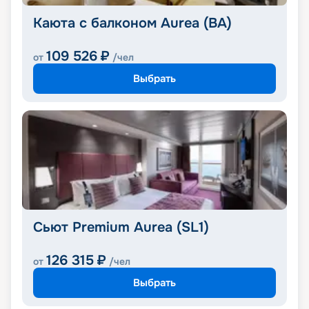
Каюта с балконом Aurea (BA)
109 526
₽
от
/чел
Выбрать
Сьют Premium Aurea (SL1)
126 315
₽
от
/чел
Выбрать