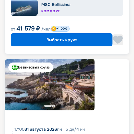
MSC Bellissima
КОМФОРТ
41 579
₽
от
/чел
+1 000
Выбрать круиз
Безвизовый круиз
17:00
31 августа 2026
пн
5
дн
/
4
нч