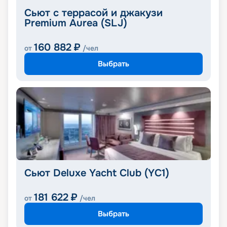
Сьют с террасой и джакузи
Premium Aurea (SLJ)
160 882
₽
от
/чел
Выбрать
Сьют Deluxe Yacht Club (YC1)
181 622
₽
от
/чел
Выбрать