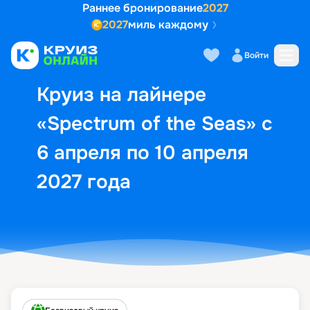
Раннее бронирование
2027
2027
миль каждому
Описание
Выбор кают
Маршрут и экск
Войти
Круиз на лайнере
«Spectrum of the Seas» с
6 апреля по 10 апреля
2027 года