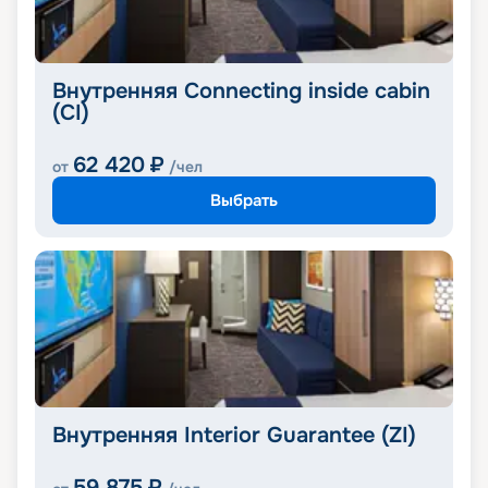
Внутренняя Connecting inside cabin
(CI)
62 420
₽
от
/чел
Выбрать
Внутренняя Interior Guarantee (ZI)
59 875
₽