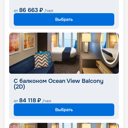
86 663
₽
от
/чел
Выбрать
С балконом Ocean View Balcony
(2D)
84 118
₽
от
/чел
Выбрать