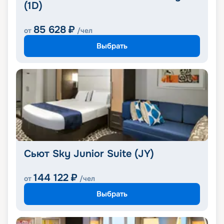
(1D)
85 628
₽
от
/чел
Выбрать
Сьют Sky Junior Suite (JY)
144 122
₽
от
/чел
Выбрать