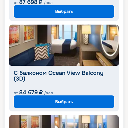
87 698
₽
от
/чел
Выбрать
С балконом Ocean View Balcony
(3D)
84 679
₽
от
/чел
Выбрать