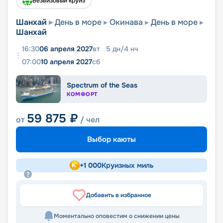
Безвизовый круиз
Шанхай
День в море
Окинава
День в море
Шанхай
16:30
06 апреля 2027
вт
5
дн
/
4
нч
07:00
10 апреля 2027
сб
Spectrum of the Seas
КОМФОРТ
59 875
₽
от
/ чел
Выбор каюты
+
1 000
Круизных миль
Добавить в избранное
Моментально оповестим о снижении цены