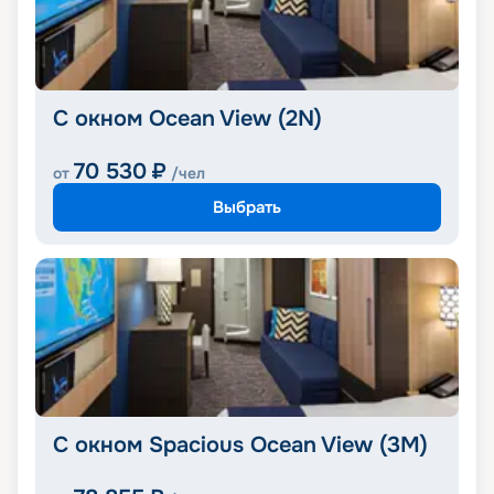
С окном Ocean View (2N)
70 530
₽
от
/чел
Выбрать
С окном Spacious Ocean View (3M)