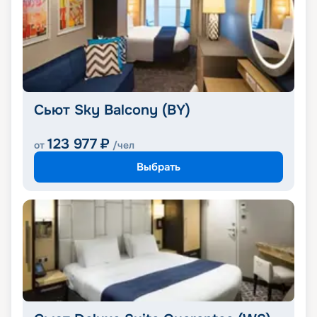
Сьют Sky Balcony (BY)
123 977
₽
от
/чел
Выбрать