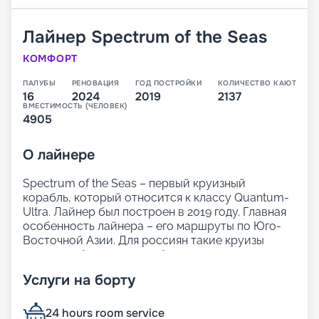
Лайнер
Spectrum of the Seas
КОМФОРТ
ПАЛУБЫ
РЕНОВАЦИЯ
ГОД ПОСТРОЙКИ
КОЛИЧЕСТВО КАЮТ
16
2024
2019
2137
ВМЕСТИМОСТЬ (ЧЕЛОВЕК)
4905
О
лайнере
Spectrum of the Seas – первый круизный
корабль, который относится к классу Quantum-
Ultra. Лайнер был построен в 2019 году. Главная
особенность лайнера – его маршруты по Юго-
Восточной Азии. Для россиян такие круизы
доступны без виз при соблюдении некоторых
условий – отличная возможность изучить новый
Услуги на борту
регион.
На нашем сайте Круиз.онлайн вы можете не
только забронировать круиз навигации 2025 -
24 hours room service