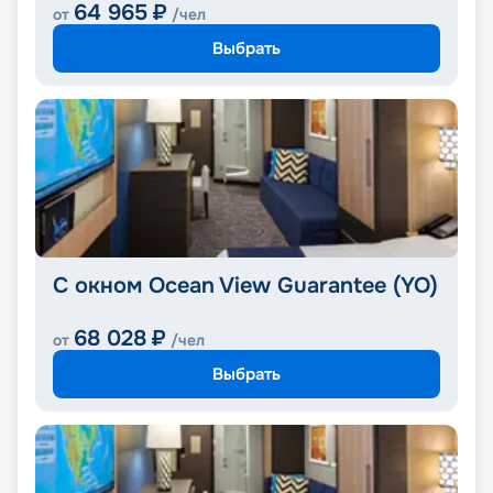
64 965
₽
от
/чел
Выбрать
С окном Ocean View Guarantee (YO)
68 028
₽
от
/чел
Выбрать