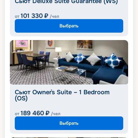
Сьют Deluxe Suite Guarantee (WS)
101 330
₽
от
/чел
Выбрать
Сьют Owner`s Suite – 1 Bedroom
(OS)
189 460
₽
от
/чел
Выбрать