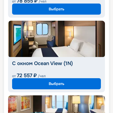
78 855
₽
от
/чел
Выбрать
С окном Ocean View (1N)
72 557
₽
от
/чел
Выбрать