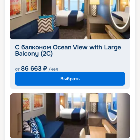
С балконом Ocean View with Large
Balcony (2C)
86 663
₽
от
/чел
Выбрать