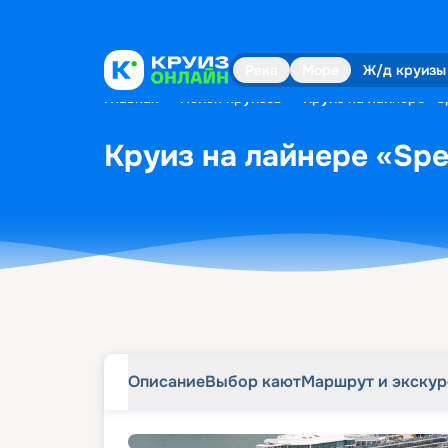
Описание
Выбор кают
Маршрут и экску
Река
Море
Ж/д круизы
Главная
•
Поиск круизов
•
Круиз на лайнере «Sp
Круиз на лайнере «Spec
Описание
Выбор кают
Маршрут и экску