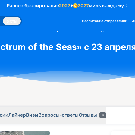
Раннее бронирование
2027
+
2027
миль каждому
рсии
Лайнер
Визы
Вопросы-ответы
Отзывы
6
Яхты
Расписание отправлений
А
ectrum of the Seas» с 23 апреля по 1 мая 2027 года
trum of the Seas» с 23 апреля
рсии
Лайнер
Визы
Вопросы-ответы
Отзывы
6