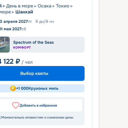
й
День в море
Осака
Токио
 море
Шанхай
3 апреля 2027
пт
9
дн
/
8
нч
01 мая 2027
сб
Spectrum of the Seas
КОМФОРТ
4 122
₽
/ чел
Выбор каюты
+
1 000
Круизных миль
Добавить в избранное
Моментально оповестим о снижении цены