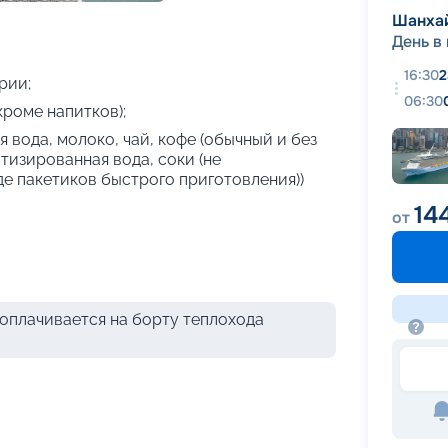
+
25
фотографий
Шанха
День в
16:30
2
рии;
06:30
кроме напитков);
 вода, молоко, чай, кофе (обычный и без
атизированная вода, соки (не
де пакетиков быстрого приготовления))
14
от
оплачивается на борту теплохода