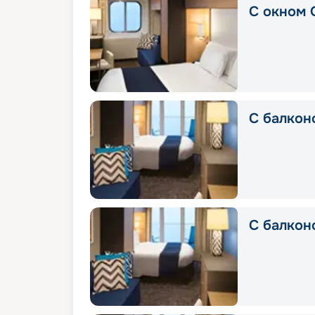
С окном 
С балкон
С балкон