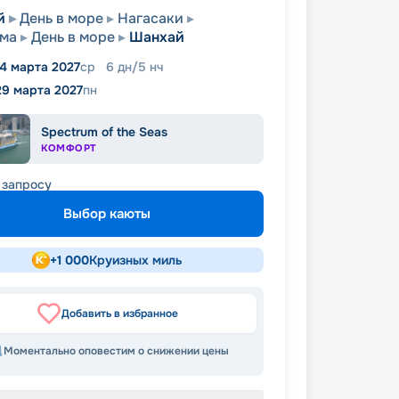
й
День в море
Нагасаки
има
День в море
Шанхай
4 марта 2027
ср
6
дн
/
5
нч
29 марта 2027
пн
Spectrum of the Seas
КОМФОРТ
 запросу
Выбор каюты
+
1 000
Круизных миль
Добавить в избранное
Моментально оповестим о снижении цены