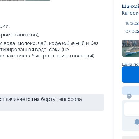
+
28
фотографий
Шанха
Кагос
16:30
2
рии;
07:00
кроме напитков);
 вода, молоко, чай, кофе (обычный и без
атизированная вода, соки (не
де пакетиков быстрого приготовления))
Цена по
оплачивается на борту теплохода