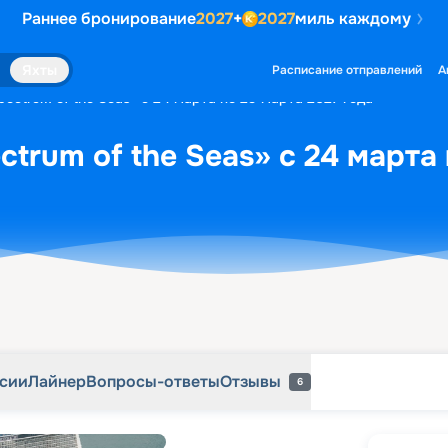
Раннее бронирование
2027
+
2027
миль каждому
рсии
Лайнер
Вопросы-ответы
Отзывы
6
Яхты
Расписание отправлений
А
ectrum of the Seas» с 24 марта по 29 марта 2027 года
trum of the Seas» с 24 марта
рсии
Лайнер
Вопросы-ответы
Отзывы
6