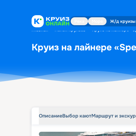
Описание
Выбор кают
Маршрут и экску
Река
Море
Ж/д круизы
Главная
•
Поиск круизов
•
Круиз на лайнере «Sp
Круиз на лайнере «Spec
Описание
Выбор кают
Маршрут и экску