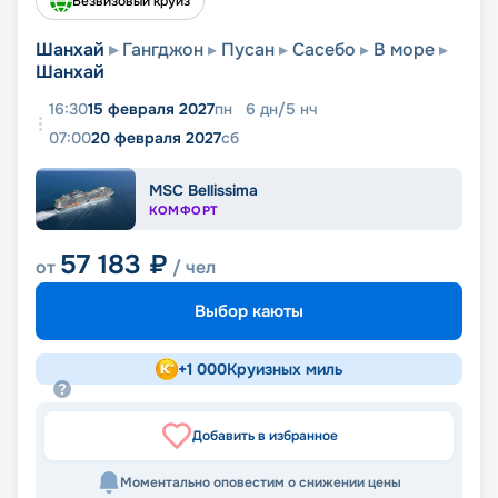
Безвизовый круиз
Шанхай
Гангджон
Пусан
Сасебо
В море
Шанхай
16:30
15 февраля 2027
пн
6
дн
/
5
нч
07:00
20 февраля 2027
сб
MSC Bellissima
КОМФОРТ
57 183
₽
от
/ чел
Выбор каюты
+
1 000
Круизных миль
Добавить в избранное
Моментально оповестим о снижении цены