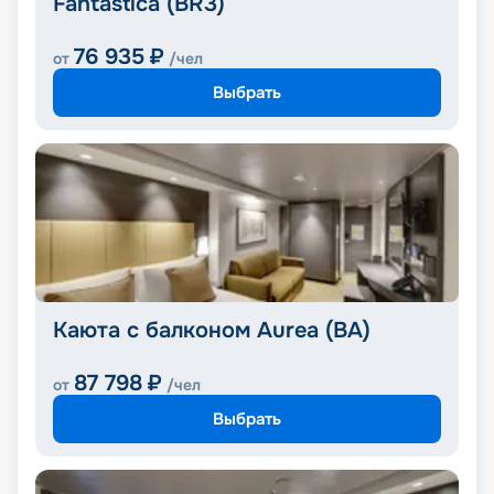
Fantastica (BR3)
76 935
₽
от
/чел
Выбрать
Каюта с балконом Aurea (BA)
87 798
₽
от
/чел
Выбрать