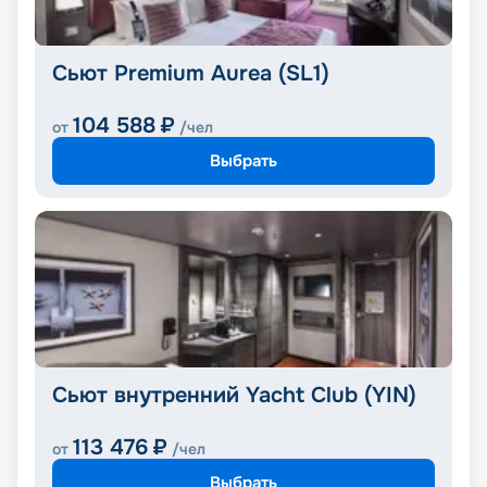
Сьют Premium Aurea (SL1)
104 588
₽
от
/чел
Выбрать
Сьют внутренний Yacht Club (YIN)
113 476
₽
от
/чел
Выбрать