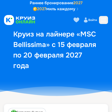
Раннее бронирование
2027
2027
миль каждому
Описание
Выбор кают
Маршрут и экск
Войти
Круиз на лайнере «MSC
Bellissima» с 15 февраля
по 20 февраля 2027
года