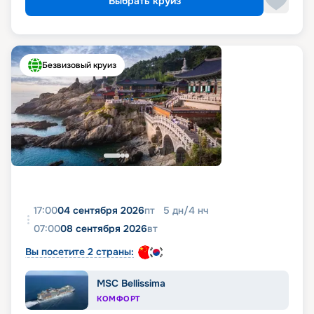
Выбрать круиз
Безвизовый круиз
17:00
04 сентября 2026
пт
5
дн
/
4
нч
07:00
08 сентября 2026
вт
Вы посетите 2 страны:
MSC Bellissima
КОМФОРТ