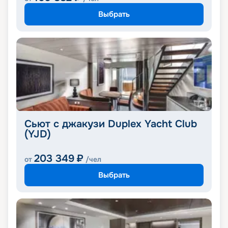
Выбрать
Сьют с джакузи Duplex Yacht Club
(YJD)
203 349
₽
от
/чел
Выбрать