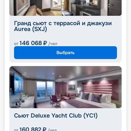
Гранд сьют с террасой и джакузи
Aurea (SXJ)
146 068
₽
от
/чел
Выбрать
Сьют Deluxe Yacht Club (YC1)
160 882
₽
от
/чел