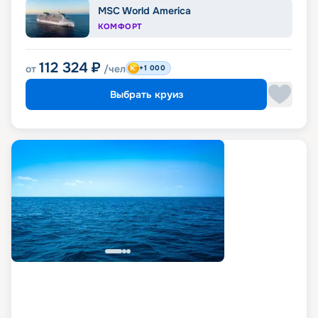
MSC World America
КОМФОРТ
112 324
₽
от
/чел
+1 000
Выбрать круиз