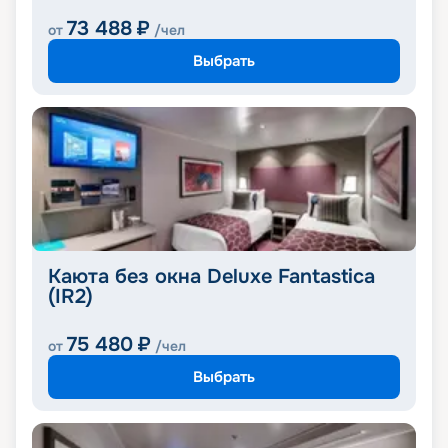
73 488
₽
от
/чел
Выбрать
Каюта без окна Deluxe Fantastica
(IR2)
75 480
₽
от
/чел
Выбрать