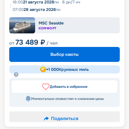
16:00
21 августа 2028
пн
8
дн
/
7
нч
07:00
28 августа 2028
пн
MSC Seaside
КОМФОРТ
73 489
₽
от
/ чел
Выбор каюты
+
1 000
Круизных миль
Добавить в избранное
Моментально оповестим о снижении цены
Поделиться