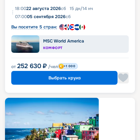
18:00
22 августа 2026
сб
15
дн
/
14
нч
07:00
05 сентября 2026
сб
Вы посетите 5 стран:
MSC World America
КОМФОРТ
252 630
₽
от
/чел
+1 000
Выбрать круиз