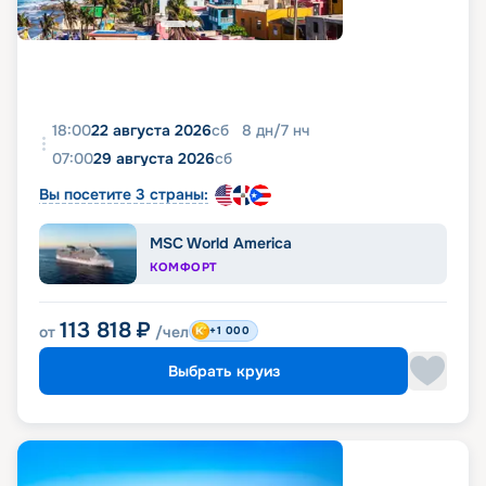
18:00
22 августа 2026
сб
8
дн
/
7
нч
07:00
29 августа 2026
сб
Вы посетите 3 страны:
MSC World America
КОМФОРТ
113 818
₽
от
/чел
+1 000
Выбрать круиз