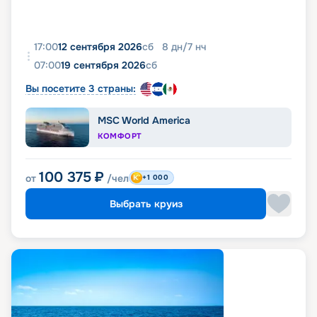
17:00
12 сентября 2026
сб
8
дн
/
7
нч
07:00
19 сентября 2026
сб
Вы посетите 3 страны:
MSC World America
КОМФОРТ
100 375
₽
от
/чел
+1 000
Выбрать круиз