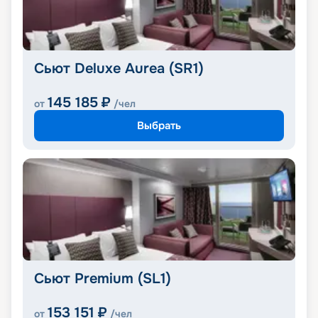
Сьют Deluxe Aurea (SR1)
145 185
₽
от
/чел
Выбрать
Сьют Premium (SL1)
153 151
₽
от
/чел