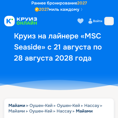
Раннее бронирование
2027
2027
миль каждому
Описание
Выбор кают
Маршрут и экск
Войти
Круиз на лайнере «MSC
Seaside» с 21 августа по
28 августа 2028 года
Майами
Оушен-Кей
Оушен-Кей
Нассау
Майами
Оушен-Кей
Нассау
Майами