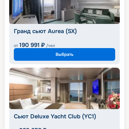
Гранд сьют Aurea (SX)
190 991
₽
от
/чел
Выбрать
Сьют Deluxe Yacht Club (YC1)