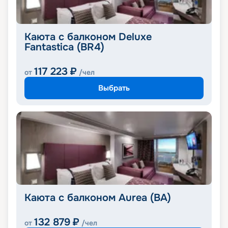
Каюта с балконом Deluxe
Fantastica (BR4)
117 223
₽
от
/чел
Выбрать
Каюта с балконом Aurea (BA)
132 879
₽
от
/чел