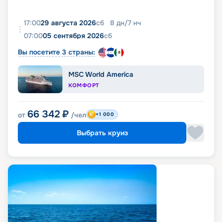
17:00
29 августа 2026
сб
8
дн
/
7
нч
07:00
05 сентября 2026
сб
Вы посетите 3 страны:
MSC World America
КОМФОРТ
66 342
₽
от
/чел
+1 000
Выбрать круиз