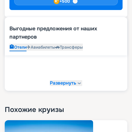
+
500
Выгодные предложения от наших
партнеров
🏨
✈️
🚗
Отели
Авиабилеты
Трансферы
Развернуть
Похожие круизы