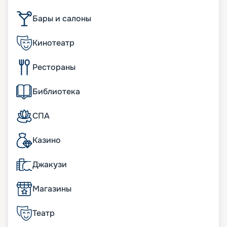
• панорамный променад протяженностью 323
Бары и салоны
метра;
• наличие 9 ресторанов и 20 баров.
Кинотеатр
Условия на борту
Рестораны
Как и принято у современных лайнеров, яркой
отличительной чертой корабля являются
Библиотека
интересные архитектурные решения и большой
уровень технологичности. Корабль имеет
большое количество общественных помещений,
СПА
большая часть из которых обеспечивает выход
на открытую палубу. Также особенностью этого
Казино
корабля является большой променад длиной 323
метра. Он проходит по всему судну и находится
близко к уровню воды. На этом участке можно
Джакузи
найти развлечения на любой вкус: перекусить,
пройтись по магазинам или даже принять
Магазины
солнечную ванну на одном из шезлонгов. Также
на лайнере расположен большой и
Театр
интерактивный аквапарк на открытом воздухе,
который порадует не только детей, но и их