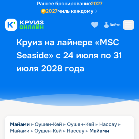
Раннее бронирование
2027
2027
миль каждому
Описание
Выбор кают
Маршрут и экск
Войти
Круиз на лайнере «MSC
Seaside» с 24 июля по 31
июля 2028 года
Майами
Оушен-Кей
Оушен-Кей
Нассау
Майами
Оушен-Кей
Нассау
Майами