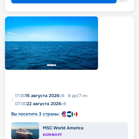
17:00
15 августа 2026
сб
8
дн
/
7
нч
07:00
22 августа 2026
сб
Вы посетите 3 страны:
MSC World America
КОМФОРТ