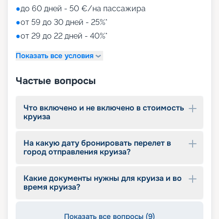
●
до 60 дней - 50 €/на пассажира
●
от 59 до 30 дней - 25%*
●
от 29 до 22 дней - 40%*
Показать все условия
Частые вопросы
Что включено и не включено в стоимость
круиза
На какую дату бронировать перелет в
город отправления круиза?
Какие документы нужны для круиза и во
время круиза?
Показать все вопросы (9)