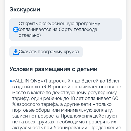
Экскурсии
Открыть экскурсионную программу
(оплачивается на борту теплохода
отдельно)
Скачать программу круиза
Условия размещения с детьми
●
«АLL IN ONE» (1 взрослый + до 3 детей до 18 лет
в одной каюте): Взрослый оплачивает основное
место в каюте по действующему регулярному
тарифу, один ребенок до 18 лет оплачивает 60
% взрослого тарифа, а другие дети – только
портовые сборы или минимальную доплату,
зависит от возраста. Предложения действуют
не на всех круизах, необходимо проверять их
актуальность при бронировании. Предложение