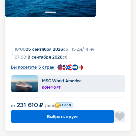
18:00
05 сентября 2026
сб
15
дн
/
14
нч
07:00
19 сентября 2026
сб
Вы посетите 5 стран:
MSC World America
КОМФОРТ
231 610
₽
от
/чел
+1 000
Выбрать круиз