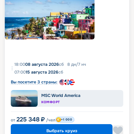
18:00
08 августа 2026
сб
8
дн
/
7
нч
07:00
15 августа 2026
сб
Вы посетите 3 страны:
MSC World America
КОМФОРТ
225 348
₽
от
/чел
+1 000
Выбрать круиз