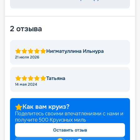
2
отзыва
Нигматуллина Ильнура
21 июля 2026
Татьяна
14 мая 2024
Как вам круиз?
Поделитесь своими впечатлениями с нами и
получите
500
Круизных миль
Оставить отзыв