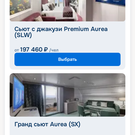
Сьют с джакузи Premium Aurea
(SLW)
197 460
₽
от
/чел
Выбрать
Гранд сьют Aurea (SX)