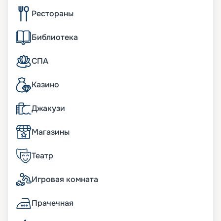
Рестораны
Как и принято у современных лайнеров, яркой
отличительной чертой корабля являются
Библиотека
интересные архитектурные решения и большой
уровень технологичности. Корабль имеет
большое количество общественных помещений,
СПА
большая часть из которых обеспечивает выход
на открытую палубу. Также особенностью этого
Казино
корабля является большой променад длиной 323
метра. Он проходит по всему судну и находится
близко к уровню воды. На этом участке можно
Джакузи
найти развлечения на любой вкус: перекусить,
пройтись по магазинам или даже принять
Магазины
солнечную ванну на одном из шезлонгов. Также
на лайнере расположен большой и
Театр
интерактивный аквапарк на открытом воздухе,
который порадует не только детей, но и их
родителей.
Игровая комната
Путешествие с «Круиз.онлайн»
Прачечная
Наш сервис бронирования круизов предлагает