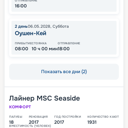
ОТПРАВЛЕНИЕ
16:00
2
день
06.05.2028
,
Суббота
Оушен-Кей
ПРИБЫТИЕ
СТОЯНКА
ОТПРАВЛЕНИЕ
08:00
10 ч 00 мин
18:00
Показать все дни (2)
Лайнер
MSC Seaside
КОМФОРТ
ПАЛУБЫ
РЕНОВАЦИЯ
ГОД ПОСТРОЙКИ
КОЛИЧЕСТВО КАЮТ
18
2017
2017
1931
ВМЕСТИМОСТЬ (ЧЕЛОВЕК)