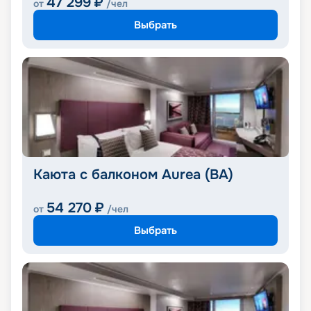
47 299
₽
от
/чел
Выбрать
Каюта с балконом Aurea (BA)
54 270
₽
от
/чел
Выбрать