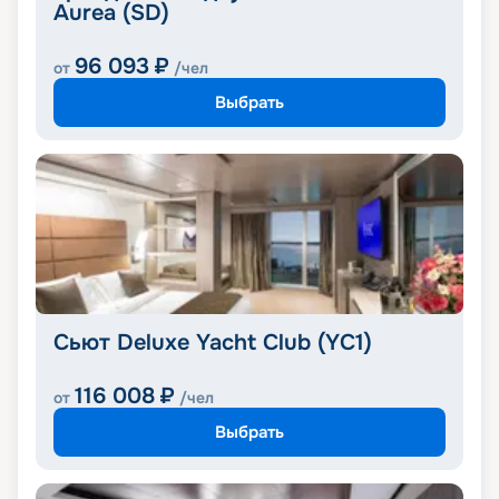
Aurea (SD)
96 093
₽
от
/чел
Выбрать
Сьют Deluxe Yacht Club (YC1)
116 008
₽
от
/чел
Выбрать