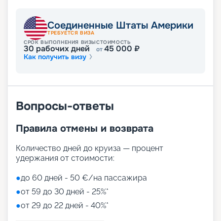
Соединенные Штаты Америки
ТРЕБУЕТСЯ ВИЗА
СРОК ВЫПОЛНЕНИЯ ВИЗЫ
СТОИМОСТЬ
30
рабочих дней
45 000
₽
от
Как получить визу
Вопросы-ответы
Правила отмены и возврата
Количество дней до круиза — процент
удержания от стоимости:
●
до 60 дней - 50 €/на пассажира
●
от 59 до 30 дней - 25%*
●
от 29 до 22 дней - 40%*