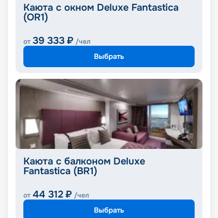
Каюта с окном Deluxe Fantastica
(OR1)
39 333
₽
от
/чел
Выбрать
Каюта с балконом Deluxe
Fantastica (BR1)
44 312
₽
от
/чел
Выбрать