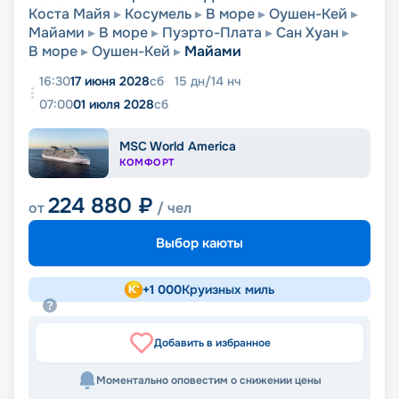
Коста Майя
Косумель
В море
Оушен-Кей
Майами
В море
Пуэрто-Плата
Сан Хуан
В море
Оушен-Кей
Майами
16:30
17 июня 2028
сб
15
дн
/
14
нч
07:00
01 июля 2028
сб
MSC World America
КОМФОРТ
224 880
₽
от
/ чел
Выбор каюты
+
1 000
Круизных миль
Добавить в избранное
Моментально оповестим о снижении цены