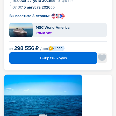
18:00
08 августа 2026
сб
8
дн
/
7
нч
07:00
15 августа 2026
сб
Вы посетите 3 страны:
MSC World America
КОМФОРТ
298 556
₽
от
/чел
+1 000
Выбрать круиз