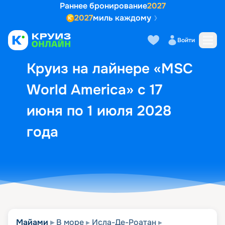
Раннее бронирование
2027
2027
миль каждому
Описание
Выбор кают
Маршрут и экск
Войти
Круиз на лайнере «MSC
World America» с 17
июня по 1 июля 2028
года
Майами
В море
Исла-Де-Роатан