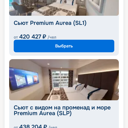
Сьют Premium Aurea (SL1)
420 427
₽
от
/чел
Выбрать
Сьют с видом на променад и море
Premium Aurea (SLP)
438 204
₽
от
/чел