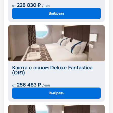
228 830
₽
от
/чел
Выбрать
Каюта с окном Deluxe Fantastica
(OR1)
256 483
₽
от
/чел
Выбрать