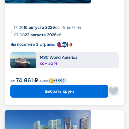
17:00
15 августа 2026
сб
8
дн
/
7
нч
07:00
22 августа 2026
сб
Вы посетите 3 страны:
MSC World America
КОМФОРТ
74 861
₽
от
/чел
+1 000
Выбрать круиз