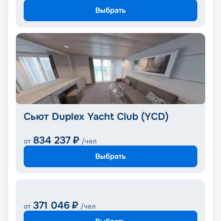
Выбрать
Сьют Duplex Yacht Club (YCD)
834 237
₽
от
/чел
Выбрать
371 046
₽
от
/чел