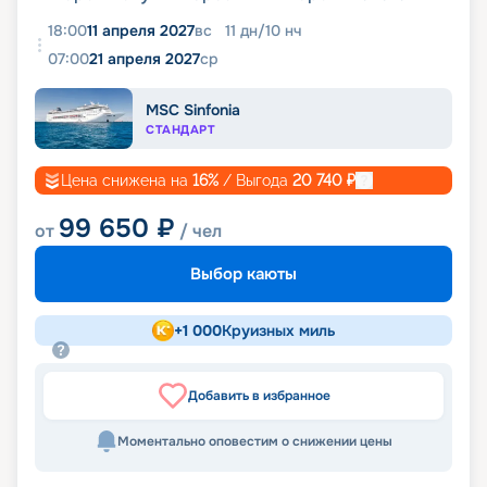
18:00
11 апреля 2027
вс
11
дн
/
10
нч
07:00
21 апреля 2027
ср
MSC Sinfonia
СТАНДАРТ
Цена снижена на
16
%
/ Выгода
20 740
₽
99 650
₽
от
/ чел
Выбор каюты
+
1 000
Круизных миль
Добавить в избранное
Моментально оповестим о снижении цены