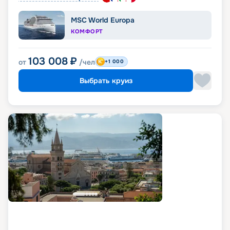
MSC World Europa
КОМФОРТ
103 008
₽
от
/чел
+1 000
Выбрать круиз