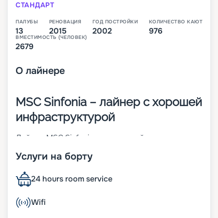
СТАНДАРТ
ПАЛУБЫ
РЕНОВАЦИЯ
ГОД ПОСТРОЙКИ
КОЛИЧЕСТВО КАЮТ
13
2015
2002
976
ВМЕСТИМОСТЬ (ЧЕЛОВЕК)
2679
О
лайнере
MSC Sinfonia – лайнер с хорошей
инфраструктурой
Лайнер MSC Sinfonia – это второй из круизных
кораблей класса MSC Cruises Lirica. Он был
Услуги на борту
построен во Франции в 2001 году. В 2015-м
проведена его реновация. Чтобы создать
ощущение визуальной легкости и обеспечить
24 hours room service
хороший обзор, более 50 % поверхностей на
судне светопрозрачные. К ним относят ростовые
Wifi
иллюминаторы, световые окна, стеклянные
навесы и витражи. На лайнере 976