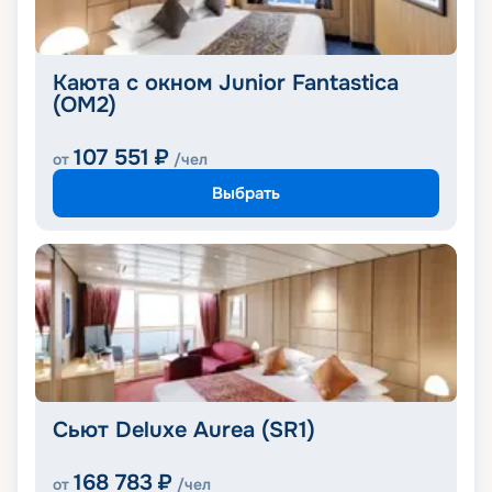
Каюта с окном Junior Fantastica
(OM2)
107 551
₽
от
/чел
Выбрать
Сьют Deluxe Aurea (SR1)
168 783
₽
от
/чел