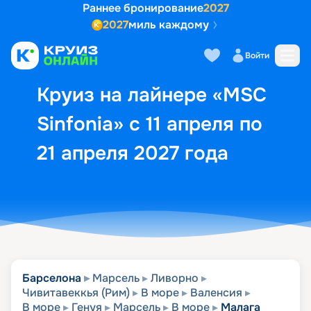
Раннее бронирование
2027
2027
миль каждому
Описание
Выбор кают
Маршрут и экск
Войти
Круиз на лайнере «MSC
Sinfonia» с 11 апреля по
21 апреля 2027 года
Барселона
Марсель
Ливорно
Чивитавеккья (Рим)
В море
Валенсия
В море
Генуя
Марсель
В море
Малага