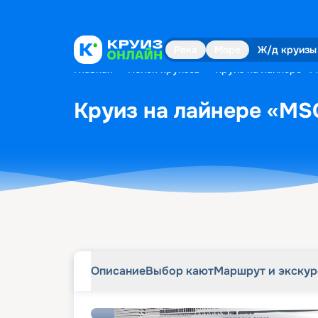
Описание
Выбор кают
Маршрут и экску
Река
Море
Ж/д круизы
Главная
•
Поиск круизов
•
Круиз на лайнере «M
Круиз на лайнере «MSC
Описание
Выбор кают
Маршрут и экску