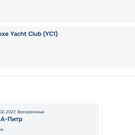
xe Yacht Club (YC1)
Пуэнт-
Филип
Фор-Д
02.2027
,
Воскресенье
19:00
2
-А-Питр
08:00
ИЕ