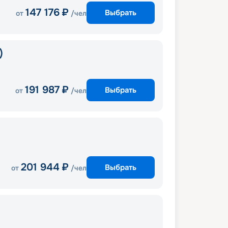
147 176
₽
Выбрать
от
/чел
)
191 987
₽
Выбрать
от
/чел
201 944
₽
Выбрать
от
/чел