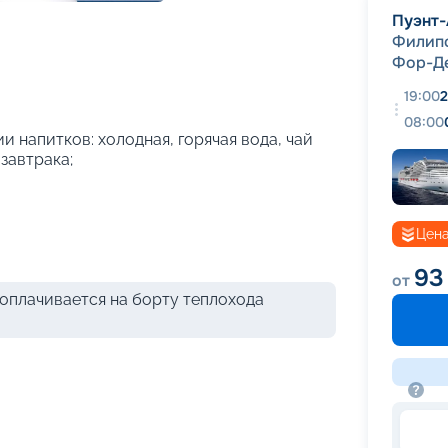
+
54
фотографий
Пуэнт-
Филип
Фор-Д
19:00
2
08:00
и напитков: холодная, горячая вода, чай
 завтрака;
Цена
93
от
оплачивается на борту теплохода