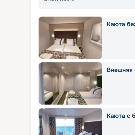
Каюта без
Внешняя с
Каюта с б