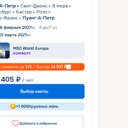
А-Питр
Сент-Джонс
В море
сбург
Бастер
Розо
е-Франс
Пуэнт-А-Питр
8 февраля 2027
вс
8
дн
/
7
нч
07 марта 2027
вс
MSC World Europa
КОМФОРТ
 снижена на
11
%
/ Выгода
14 937
₽
 405
₽
/ чел
Выбор каюты
+
1 000
Круизных миль
Добавить в избранное