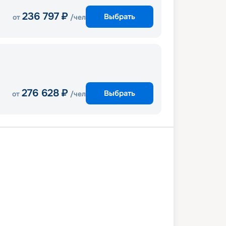
236 797
₽
Выбрать
от
/чел
276 628
₽
Выбрать
от
/чел
А-Питр
Сент-Джонс
В море
сбург
Бастер
Розо
е-Франс
Пуэнт-А-Питр
8 февраля 2027
вс
8
дн
/
7
нч
07 марта 2027
вс