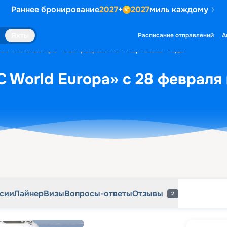
Раннее бронирование
2027
+
2027
миль каждому
рсии
Лайнер
Визы
Вопросы-ответы
Отзывы
2
Яхты
Расписание отправлений
А
SC World Europa» с 28 февраля по 7 марта 2027 года
 World Europa» с 28 февраля 
рсии
Лайнер
Визы
Вопросы-ответы
Отзывы
2