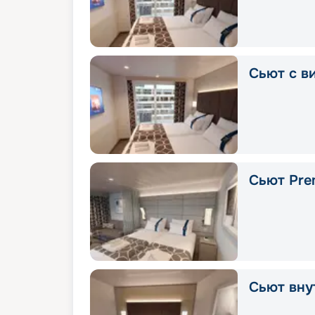
Сьют с в
Сьют Pre
Сьют вну