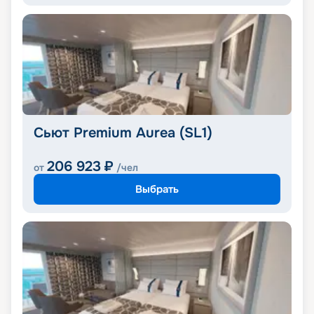
Сьют Premium Aurea (SL1)
206 923
₽
от
/чел
Выбрать