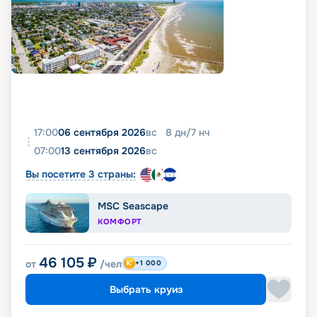
17:00
06 сентября 2026
вс
8
дн
/
7
нч
07:00
13 сентября 2026
вс
Вы посетите 3 страны:
MSC Seascape
КОМФОРТ
46 105
₽
от
/чел
+1 000
Выбрать круиз