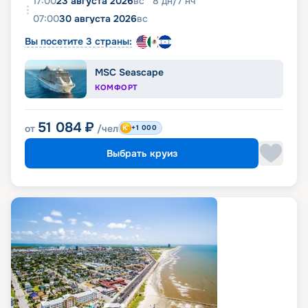
17:00
23 августа 2026
вс
8
дн
/
7
нч
07:00
30 августа 2026
вс
Вы посетите 3 страны:
MSC Seascape
КОМФОРТ
51 084
₽
от
/чел
+1 000
Выбрать круиз