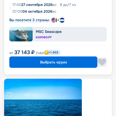
17:00
27 сентября 2026
вс
8
дн
/
7
нч
07:00
04 октября 2026
вс
Вы посетите 3 страны:
MSC Seascape
КОМФОРТ
37 143
₽
от
/чел
+1 000
Выбрать круиз