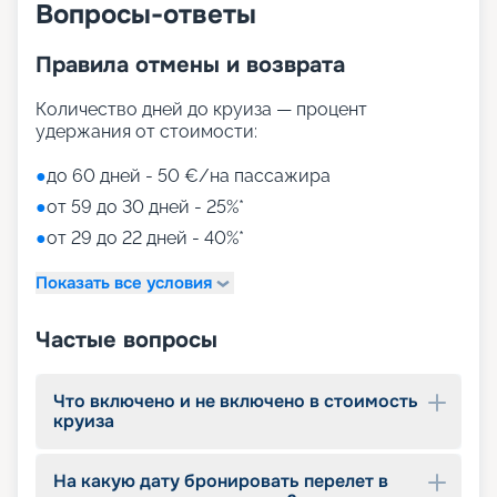
Вопросы-ответы
корме;
• променад с магазинами и ресторанами,
Правила отмены и возврата
накрытый светодиодным куполом;
• Duti-free shopping;
• MSC Aurea Spa – огромный выбор Spa-
Количество дней до круиза — процент
процедур на площади 1000 м2;
удержания от стоимости:
• тренажерный зал с оборудованием Technogym;
• игровые зоны от LEGO;
●
до 60 дней - 50 €/на пассажира
• детский клуб Chicco.
●
от 59 до 30 дней - 25%*
●
от 29 до 22 дней - 40%*
Путешествуйте с
«Круиз.онлайн»
Показать все условия
Наша компания предлагает купить путевки на
Частые вопросы
круизы MSC World Europa не выходя из дома. На
нашем сайте вы найдете всю необходимую
информацию для выбора тура: расписание
Что включено и не включено в стоимость
круизов на 2026 - 2027 г., характеристики
круиза
лайнера, описание кают, цены на путевки, фото
интерьеров, отзывы туристов и другие данные.
На какую дату бронировать перелет в
Опытные специалисты с удовольствием