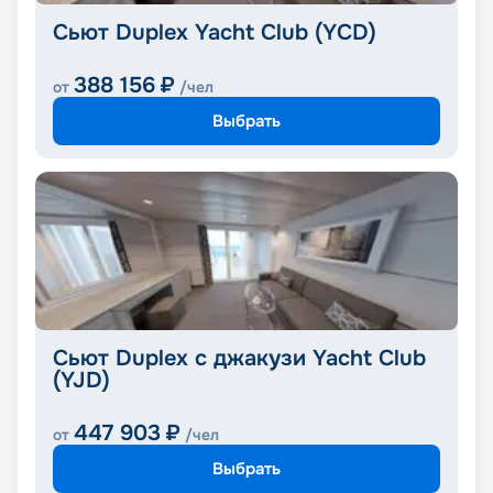
Сьют Duplex Yacht Club (YCD)
388 156
₽
от
/чел
Выбрать
Сьют Duplex с джакузи Yacht Club
(YJD)
447 903
₽
от
/чел
Выбрать