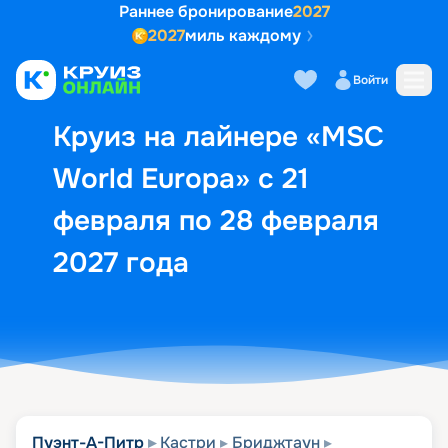
Раннее бронирование
2027
2027
миль каждому
Описание
Выбор кают
Маршрут и экск
Войти
Круиз на лайнере «MSC
World Europa» с 21
февраля по 28 февраля
2027 года
Пуэнт-А-Питр
Кастри
Бриджтаун