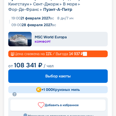
Кингстаун
Сент-Джорж
В море
Фор-Де-Франс
Пуэнт-А-Питр
19:00
21 февраля 2027
вс
8
дн
/
7
нч
09:00
28 февраля 2027
вс
MSC World Europa
КОМФОРТ
Цена снижена на
11
%
/ Выгода
14 937
₽
108 341
₽
от
/ чел
Выбор каюты
+
1 000
Круизных миль
Добавить в избранное