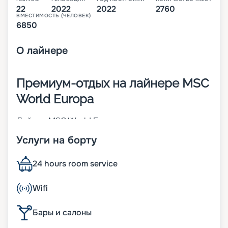
22
2022
2022
2760
ВМЕСТИМОСТЬ (ЧЕЛОВЕК)
6850
О
лайнере
Премиум-отдых на лайнере MSC
World Europa
Лайнер MSC World Europa – первое судно из
линейки премиум-класса, которую
Услуги на борту
запланировала компания MSC Cruises. Оно было
построено во Франции в 2022 году. При его
создании использовались инновационные
24 hours room service
разработки, которые направлены на
обеспечение комфорта пассажиров и
Wifi
повышение показателей экологичности. В 2 760
комфортабельных каютах может разместиться 6
Бары и салоны
850 человек. Другие особенности:
• двигатели, работающие на сжиженном