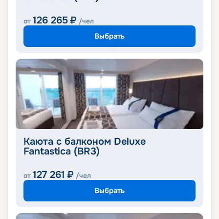
126 265
₽
от
/чел
Выбрать
Каюта с балконом Deluxe
Fantastica (BR3)
127 261
₽
от
/чел
Выбрать