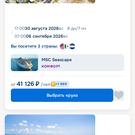
17:00
30 августа 2026
вс
8
дн
/
7
нч
07:00
06 сентября 2026
вс
Вы посетите 3 страны:
MSC Seascape
КОМФОРТ
41 126
₽
от
/чел
+1 000
Выбрать круиз