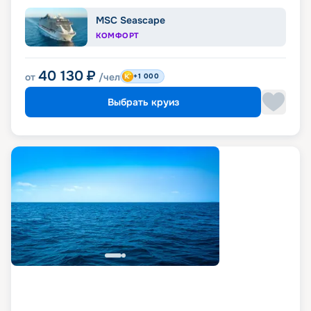
MSC Seascape
КОМФОРТ
40 130
₽
от
/чел
+1 000
Выбрать круиз