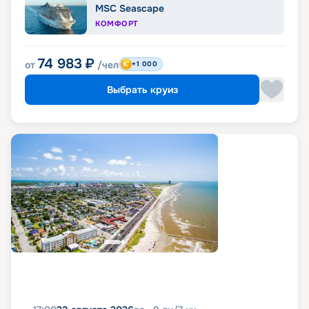
MSC Seascape
КОМФОРТ
74 983
₽
от
/чел
+1 000
Выбрать круиз