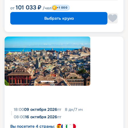
101 033
₽
от
/чел
+1 000
Выбрать круиз
18:00
09 октября 2026
пт
8
дн
/
7
нч
08:00
16 октября 2026
пт
Вы посетите 4 страны: