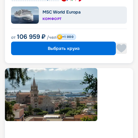
MSC World Europa
КОМФОРТ
106 959
₽
от
/чел
+1 000
Выбрать круиз