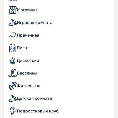
оснащением и оборудованием.
Магазины
В сьютах:
Игровая комната
Панорамные окна; просторные террасы с
обеденной зоной и шезлонгами; кофемашина и
Прачечная
чайная станция; мини-бар, пополняемый по
потребностям гостей; пара биноклей; халаты и
Лифт
тапочки в ванных комнатах; фен Dyson
Supersonic; меню подушек; просторные
гардеробные с туалетным столиком.
Дискотека
бесплатный Wi-Fi;
информационно-развлекательная система,
Бассейны
включая Smart TV, легкое подключение к
персональным гаджетам;
Фитнес зал
телефон с голосовой почтой;
беспроводная зарядная станция на
прикроватных тумбочках;
Детская комната
система индивидуального климат-контроля;
24 часа в сутки консьерж-служба;
Подростковый клуб
24 часа в сутки обслуживание номеров «in-suite
dining»;