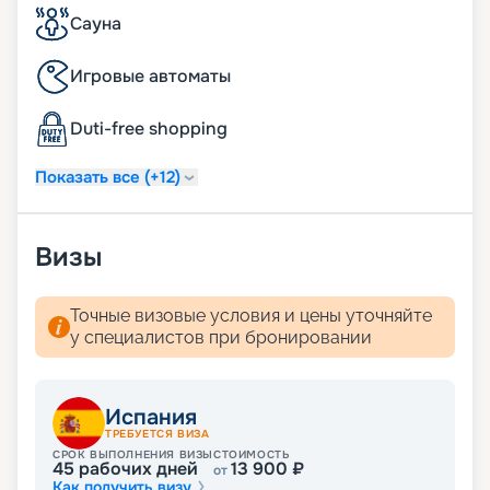
24 часа в сутки батлер-сервис (действует для
Сауна
резиденций);
24 часа в сутки услуги прачечной, глажки (может
Игровые автоматы
взиматься дополнительная плата);
ежедневная уборка дважды в день, включая
Duti-free shopping
услугу подготовки сьюта ко сну;
услуга по чистке обуви.
Показать все (+12)
Визы
Точные визовые условия и цены уточняйте
у специалистов при бронировании
Испания
ТРЕБУЕТСЯ ВИЗА
СРОК ВЫПОЛНЕНИЯ ВИЗЫ
СТОИМОСТЬ
45
рабочих дней
13 900
₽
от
Как получить визу