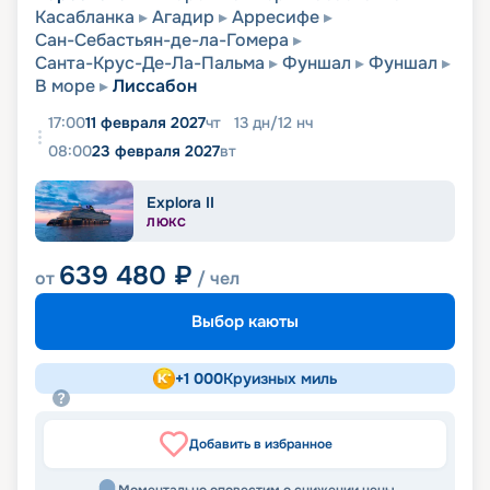
Касабланка
Агадир
Арресифе
Сан-Себастьян-де-ла-Гомера
Санта-Крус-Де-Ла-Пальма
Фуншал
Фуншал
В море
Лиссабон
17:00
11 февраля 2027
чт
13
дн
/
12
нч
08:00
23 февраля 2027
вт
Explora II
ЛЮКС
639 480
₽
от
/ чел
Выбор каюты
+
1 000
Круизных миль
Добавить в избранное