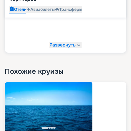
🏨
✈️
🚗
Отели
Авиабилеты
Трансферы
Развернуть
Похожие круизы