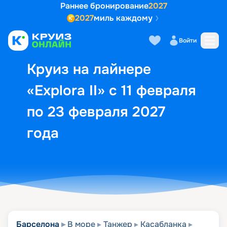
Раннее бронирование
2027
2027
миль каждому
Описание
Выбор кают
Маршрут и экск
Войти
Круиз на лайнере
«Explora II» с 11 февраля
по 23 февраля 2027
года
Барселона
В море
Танжер
Касабланка